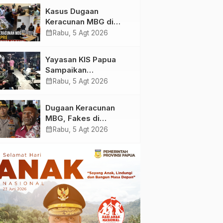
Yayasan KIS Papua, Ini
Kasus Dugaan
yang Ditemukan
Keracunan MBG di
Kabupaten Jayapura,
calendar_month
Rabu, 5 Agt 2026
Polisi Periksa 30 Orang
Saksi
Yayasan KIS Papua
Sampaikan
Permohonan Maaf dan
calendar_month
Rabu, 5 Agt 2026
Siap Tanggung Biaya
Korban Dugaan
Dugaan Keracunan
Keracunan MBG di
MBG, Fakes di
Depapre
Kabupaten Jayapura
calendar_month
Rabu, 5 Agt 2026
‘Kewalahan’ Layani
Ratusan Korban