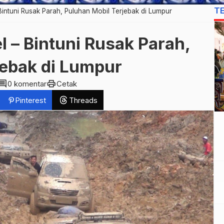
T
intuni Rusak Parah, Puluhan Mobil Terjebak di Lumpur
 – Bintuni Rusak Parah,
jebak di Lumpur
omment
print
0 komentar
Cetak
Pinterest
Threads