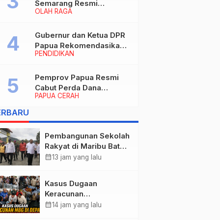
Semarang Resmi
OLAH RAGA
Nakhodahi Persipura
Jayapura
Gubernur dan Ketua DPR
Papua Rekomendasikan
PENDIDIKAN
Ade Yamin Jabat Rektor
IAIN Fattahul Muluk Papua
periode 2026–2030
Pemprov Papua Resmi
Cabut Perda Dana
PAPUA CERAH
Cadangan, Dialihkan
untuk Percepat
ERBARU
Pembangunan dan
Layanan Publik
Pembangunan Sekolah
Rakyat di Maribu Batal,
Dipindahkan ke Muara
calendar_month
13 jam yang lalu
Tami, Ini Sebabnya
Kasus Dugaan
Keracunan
MBG: Wamengadri
calendar_month
14 jam yang lalu
Kunjungi SPPG