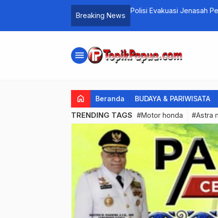
Papua vs DKI Berakhir Damai
Polisi Evakuasi Jenasah 
Breaking News
menu
home
Beranda
BUDAYA & PARIWISATA
TRENDING TAGS
#Motor honda
#Astra 