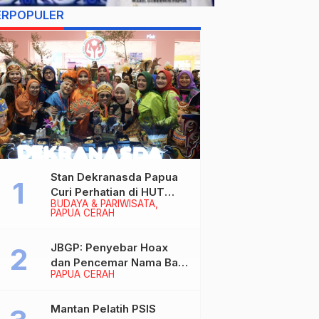
ERPOPULER
Stan Dekranasda Papua
Curi Perhatian di HUT
BUDAYA & PARIWISATA
Dekranas 2026, Ibu
PAPUA CERAH
Wapres RI Betah
Menikmati Karya Perajin
JBGP: Penyebar Hoax
dan Pencemar Nama Baik
PAPUA CERAH
Gubernur Papua Siap
Berhadapan dengan
Hukum!
Mantan Pelatih PSIS