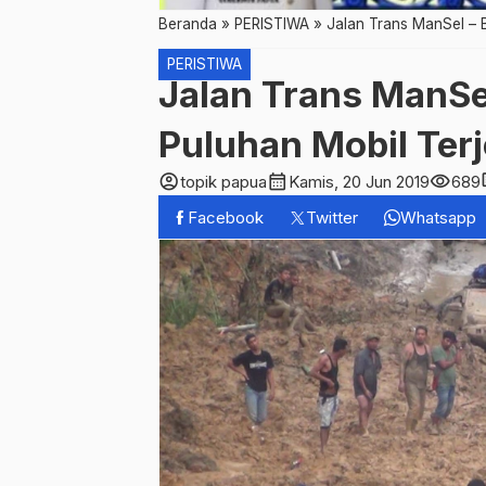
Beranda
»
PERISTIWA
»
Jalan Trans ManSel – B
PERISTIWA
Jalan Trans ManSel
Puluhan Mobil Ter
account_circle
calendar_month
visibility
c
topik papua
Kamis, 20 Jun 2019
689
Facebook
Twitter
Whatsapp