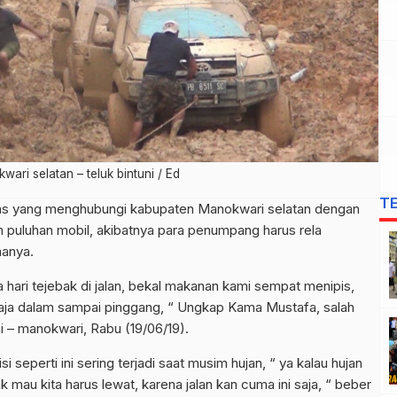
wari selatan – teluk bintuni / Ed
T
rans yang menghubungi kabupaten Manokwari selatan dengan
 puluhan mobil, akibatnya para penumpang harus rela
manya.
iga hari tejebak di jalan, bekal makanan kami sempat menipis,
saja dalam sampai pinggang, “ Ungkap Kama Mustafa, salah
uni – manokwari, Rabu (19/06/19).
eperti ini sering terjadi saat musim hujan, “ ya kalau hujan
ak mau kita harus lewat, karena jalan kan cuma ini saja, “ beber