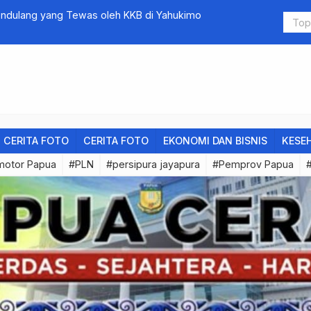
Pendulang yang Tewas oleh KKB di Yahukimo
PLN UP3 Wa
Simulasi K
CERITA FOTO
CERITA FOTO
EKONOMI DAN BISNIS
KESE
motor Papua
#PLN
#persipura jayapura
#Pemprov Papua