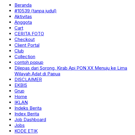
Beranda
#10539 (tanpa judul)
Aktivitas
Anggota
Cart
CERITA FOTO
Checkout
Client Portal
Club
Collection
contoh popup
Dilepas dari Sorong, Kirab Api PON XX Menuju ke Lima
Wilayah Adat di Papua
DISCLAIMER
EKBIS
Grup
Home
IKLAN
Indeks Berita
Index Berita
Job Dashboard
Jobs
KODE ETIK