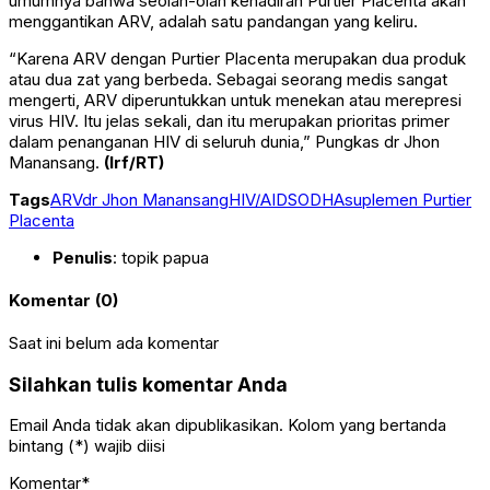
umumnya bahwa seolah-olah kehadiran Purtier Placenta akan
menggantikan ARV, adalah satu pandangan yang keliru.
“Karena ARV dengan Purtier Placenta merupakan dua produk
atau dua zat yang berbeda. Sebagai seorang medis sangat
mengerti, ARV diperuntukkan untuk menekan atau merepresi
virus HIV. Itu jelas sekali, dan itu merupakan prioritas primer
dalam penanganan HIV di seluruh dunia,” Pungkas dr Jhon
Manansang.
(Irf/RT)
Tags
ARV
dr Jhon Manansang
HIV/AIDS
ODHA
suplemen Purtier
Placenta
Penulis
: topik papua
Komentar (0)
Saat ini belum ada komentar
Silahkan tulis komentar Anda
Email Anda tidak akan dipublikasikan. Kolom yang bertanda
bintang (*) wajib diisi
Komentar*