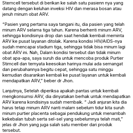
Stemcell tersebut di berikan ke salah satu pasienn nya yang
datang dengan keluhan inveksi HIV dan merasa bosan atau
jenuh minum obat ARV.
“Pasien yang pertama saya tangani itu, dia pasien yang telah
minum ARV selama tiga tahun. Karena berhenti minum ARV,
sehingga kondisinya drop dan saat hendak kembali meminta
ARV ke pusat layanan ditolak. Karena kondisi HIV/AIDS-nya
sudah mencapai stadium tiga, sehingga tidak bisa minum lagi
obat ARV ini. Nah, Dalam kondisi tersebut dan tidak minum
obat apa-apa, saya suruh dia untuk mencoba produk Purtier
Stimcell dan ternyata keesokan harinya mulai ada semangat
dan perubahannya begitu cepat, sehingga satu minggu
kemudian disarankan kembali ke pusat layanan untuk kembali
mendapatkan ARV,” beber dr Jhon.
Lanjutnya, Setelah diperiksa apakah pantas untuk kembali
mengkonsumsi ARV, dia dinyatakan berhak untuk mendapatkan
ARV karena kondisinya sudah membaik. “ Jadi anjuran kita dia
harus tetap minum ARV nanti malam sebelum tidur kita suruh
minum purtier placenta sebagai pendukung untuk menambah
kekebalan tubuh serta sel-sel yang sebelumnya telah mati,”
jelas dr Jhon yang juga salah satu member dari produk
tersebut.