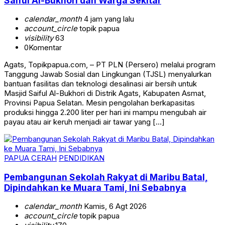
Saiful Al-Bukhori dan Warga Sekitar
calendar_month
4 jam yang lalu
account_circle
topik papua
visibility
63
0
Komentar
Agats, Topikpapua.com, – PT PLN (Persero) melalui program
Tanggung Jawab Sosial dan Lingkungan (TJSL) menyalurkan
bantuan fasilitas dan teknologi desalinasi air bersih untuk
Masjid Saiful Al-Bukhori di Distrik Agats, Kabupaten Asmat,
Provinsi Papua Selatan. Mesin pengolahan berkapasitas
produksi hingga 2.200 liter per hari ini mampu mengubah air
payau atau air keruh menjadi air tawar yang […]
PAPUA CERAH
PENDIDIKAN
Pembangunan Sekolah Rakyat di Maribu Batal,
Dipindahkan ke Muara Tami, Ini Sebabnya
calendar_month
Kamis, 6 Agt 2026
account_circle
topik papua