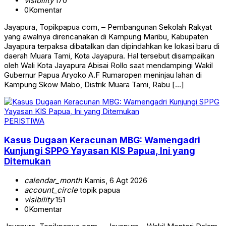
visibility
170
0
Komentar
Jayapura, Topikpapua com, – Pembangunan Sekolah Rakyat
yang awalnya direncanakan di Kampung Maribu, Kabupaten
Jayapura terpaksa dibatalkan dan dipindahkan ke lokasi baru di
daerah Muara Tami, Kota Jayapura. Hal tersebut disampaikan
oleh Wali Kota Jayapura Abisai Rollo saat mendampingi Wakil
Gubernur Papua Aryoko A.F Rumaropen meninjau lahan di
Kampung Skow Mabo, Distrik Muara Tami, Rabu […]
PERISTIWA
Kasus Dugaan Keracunan MBG: Wamengadri
Kunjungi SPPG Yayasan KIS Papua, Ini yang
Ditemukan
calendar_month
Kamis, 6 Agt 2026
account_circle
topik papua
visibility
151
0
Komentar