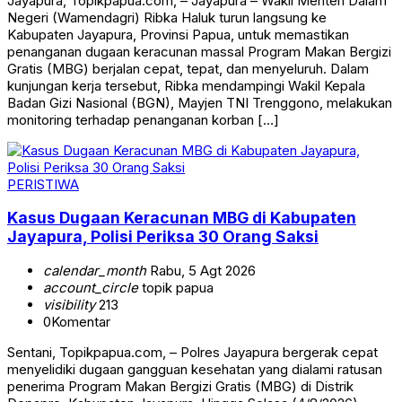
Jayapura, Topikpapua.com, – Jayapura – Wakil Menteri Dalam
Negeri (Wamendagri) Ribka Haluk turun langsung ke
Kabupaten Jayapura, Provinsi Papua, untuk memastikan
penanganan dugaan keracunan massal Program Makan Bergizi
Gratis (MBG) berjalan cepat, tepat, dan menyeluruh. Dalam
kunjungan kerja tersebut, Ribka mendampingi Wakil Kepala
Badan Gizi Nasional (BGN), Mayjen TNI Trenggono, melakukan
monitoring terhadap penanganan korban […]
PERISTIWA
Kasus Dugaan Keracunan MBG di Kabupaten
Jayapura, Polisi Periksa 30 Orang Saksi
calendar_month
Rabu, 5 Agt 2026
account_circle
topik papua
visibility
213
0
Komentar
Sentani, Topikpapua.com, – Polres Jayapura bergerak cepat
menyelidiki dugaan gangguan kesehatan yang dialami ratusan
penerima Program Makan Bergizi Gratis (MBG) di Distrik