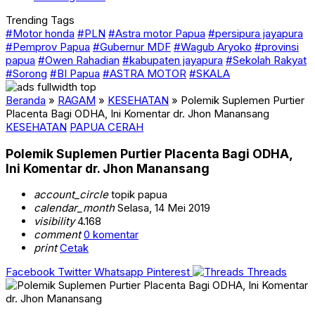
Trending Tags
#Motor honda
#PLN
#Astra motor Papua
#persipura jayapura
#Pemprov Papua
#Gubernur MDF
#Wagub Aryoko
#provinsi
papua
#Owen Rahadian
#kabupaten jayapura
#Sekolah Rakyat
#Sorong
#BI Papua
#ASTRA MOTOR
#SKALA
Beranda
»
RAGAM
»
KESEHATAN
»
Polemik Suplemen Purtier
Placenta Bagi ODHA, Ini Komentar dr. Jhon Manansang
KESEHATAN
PAPUA CERAH
Polemik Suplemen Purtier Placenta Bagi ODHA,
Ini Komentar dr. Jhon Manansang
account_circle
topik papua
calendar_month
Selasa, 14 Mei 2019
visibility
4.168
comment
0 komentar
print
Cetak
Facebook
Twitter
Whatsapp
Pinterest
Threads