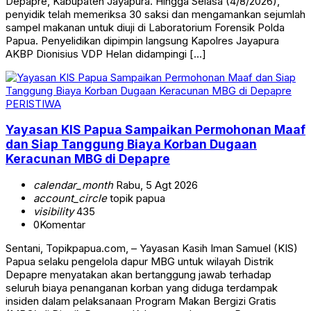
Depapre, Kabupaten Jayapura. Hingga Selasa (4/8/2026),
penyidik telah memeriksa 30 saksi dan mengamankan sejumlah
sampel makanan untuk diuji di Laboratorium Forensik Polda
Papua. Penyelidikan dipimpin langsung Kapolres Jayapura
AKBP Dionisius VDP Helan didampingi […]
PERISTIWA
Yayasan KIS Papua Sampaikan Permohonan Maaf
dan Siap Tanggung Biaya Korban Dugaan
Keracunan MBG di Depapre
calendar_month
Rabu, 5 Agt 2026
account_circle
topik papua
visibility
435
0
Komentar
Sentani, Topikpapua.com, – Yayasan Kasih Iman Samuel (KIS)
Papua selaku pengelola dapur MBG untuk wilayah Distrik
Depapre menyatakan akan bertanggung jawab terhadap
seluruh biaya penanganan korban yang diduga terdampak
insiden dalam pelaksanaan Program Makan Bergizi Gratis