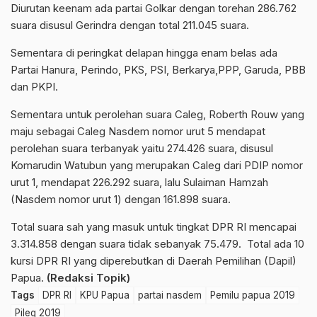
Diurutan keenam ada partai Golkar dengan torehan 286.762
suara disusul Gerindra dengan total 211.045 suara.
Sementara di peringkat delapan hingga enam belas ada
Partai Hanura, Perindo, PKS, PSI, Berkarya,PPP, Garuda, PBB
dan PKPI.
Sementara untuk perolehan suara Caleg, Roberth Rouw yang
maju sebagai Caleg Nasdem nomor urut 5 mendapat
perolehan suara terbanyak yaitu 274.426 suara, disusul
Komarudin Watubun yang merupakan Caleg dari PDIP nomor
urut 1, mendapat 226.292 suara, lalu Sulaiman Hamzah
(Nasdem nomor urut 1) dengan 161.898 suara.
Total suara sah yang masuk untuk tingkat DPR RI mencapai
3.314.858 dengan suara tidak sebanyak 75.479. Total ada 10
kursi DPR RI yang diperebutkan di Daerah Pemilihan (Dapil)
Papua.
(Redaksi Topik)
Tags
DPR RI
KPU Papua
partai nasdem
Pemilu papua 2019
Pileg 2019