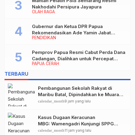
Mantan Pelatih PSIS Semarang Resmi
Nakhodahi Persipura Jayapura
OLAH RAGA
Gubernur dan Ketua DPR Papua
Rekomendasikan Ade Yamin Jabat
PENDIDIKAN
Rektor IAIN Fattahul Muluk Papua
periode 2026–2030
Pemprov Papua Resmi Cabut Perda Dana
Cadangan, Dialihkan untuk Percepat
PAPUA CERAH
Pembangunan dan Layanan Publik
TERBARU
Pembangunan Sekolah Rakyat di
Maribu Batal, Dipindahkan ke Muara
Tami, Ini Sebabnya
calendar_month
9 jam yang lalu
Kasus Dugaan Keracunan
MBG: Wamengadri Kunjungi SPPG
Yayasan KIS Papua, Ini yang
calendar_month
11 jam yang lalu