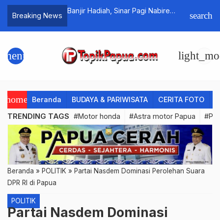
Slot 2026
Banjir Hadiah, Sinar Pagi Nabire
Dituding 
search
Breaking News
Gelar Showroom Event
Bantahan
Enembe
menu
light_mo
home
Beranda
BUDAYA & PARIWISATA
CERITA FOTO
C
TRENDING TAGS
#Motor honda
#Astra motor Papua
#PL
Beranda
»
POLITIK
»
Partai Nasdem Dominasi Perolehan Suara
DPR RI di Papua
POLITIK
Partai Nasdem Dominasi