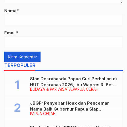
Nama*
Email*
TERPOPULER
Stan Dekranasda Papua Curi Perhatian di
HUT Dekranas 2026, Ibu Wapres RI Betah
BUDAYA & PARIWISATA
PAPUA CERAH
Menikmati Karya Perajin
JBGP: Penyebar Hoax dan Pencemar
Nama Baik Gubernur Papua Siap
PAPUA CERAH
Berhadapan dengan Hukum!