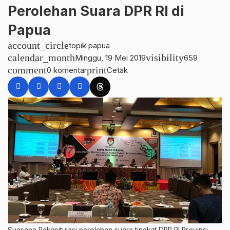
Perolehan Suara DPR RI di
Papua
account_circle
topik papua
calendar_month
visibility
Minggu, 19 Mei 2019
659
comment
print
0 komentar
Cetak
Suasana Rekapitulasi perolehan suara tingkat DPR RI Provinsi