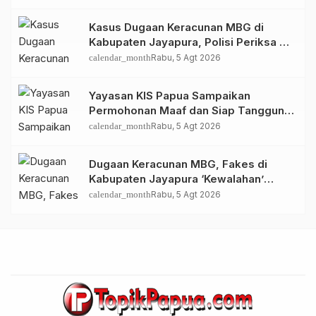
Ditemukan
Kasus Dugaan Keracunan MBG di
Kabupaten Jayapura, Polisi Periksa 30
Orang Saksi
calendar_month
Rabu, 5 Agt 2026
Yayasan KIS Papua Sampaikan
Permohonan Maaf dan Siap Tanggung
Biaya Korban Dugaan Keracunan MBG
calendar_month
Rabu, 5 Agt 2026
di Depapre
Dugaan Keracunan MBG, Fakes di
Kabupaten Jayapura ‘Kewalahan’
Layani Ratusan Korban
calendar_month
Rabu, 5 Agt 2026