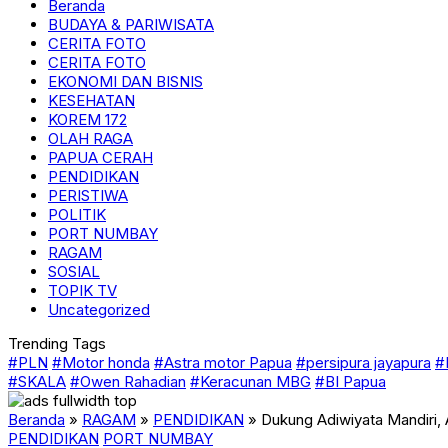
Beranda
BUDAYA & PARIWISATA
CERITA FOTO
CERITA FOTO
EKONOMI DAN BISNIS
KESEHATAN
KOREM 172
OLAH RAGA
PAPUA CERAH
PENDIDIKAN
PERISTIWA
POLITIK
PORT NUMBAY
RAGAM
SOSIAL
TOPIK TV
Uncategorized
Trending Tags
#PLN
#Motor honda
#Astra motor Papua
#persipura jayapura
#
#SKALA
#Owen Rahadian
#Keracunan MBG
#BI Papua
Beranda
»
RAGAM
»
PENDIDIKAN
»
Dukung Adiwiyata Mandiri
PENDIDIKAN
PORT NUMBAY