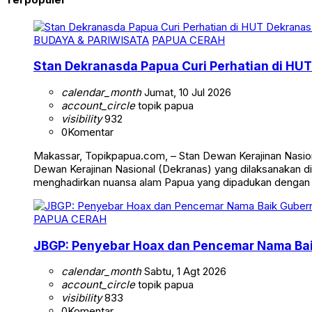
BUDAYA & PARIWISATA
PAPUA CERAH
Stan Dekranasda Papua Curi Perhatian di HUT
calendar_month
Jumat, 10 Jul 2026
account_circle
topik papua
visibility
932
0
Komentar
Makassar, Topikpapua.com, – Stan Dewan Kerajinan Nasion
Dewan Kerajinan Nasional (Dekranas) yang dilaksanakan di
menghadirkan nuansa alam Papua yang dipadukan dengan
PAPUA CERAH
JBGP: Penyebar Hoax dan Pencemar Nama Ba
calendar_month
Sabtu, 1 Agt 2026
account_circle
topik papua
visibility
833
0
Komentar