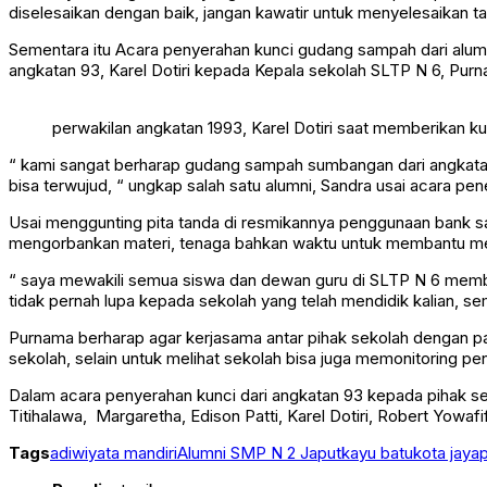
diselesaikan dengan baik, jangan kawatir untuk menyelesaikan t
Sementara itu Acara penyerahan kunci gudang sampah dari alumni
angkatan 93, Karel Dotiri kepada Kepala sekolah SLTP N 6, Purn
perwakilan angkatan 1993, Karel Dotiri saat memberikan 
“ kami sangat berharap gudang sampah sumbangan dari angkatan 9
bisa terwujud, “ ungkap salah satu alumni, Sandra usai acara 
Usai menggunting pita tanda di resmikannya penggunaan bank 
mengorbankan materi, tenaga bahkan waktu untuk membantu m
“ saya mewakili semua siswa dan dewan guru di SLTP N 6 membe
tidak pernah lupa kepada sekolah yang telah mendidik kalian,
Purnama berharap agar kerjasama antar pihak sekolah dengan para 
sekolah, selain untuk melihat sekolah bisa juga memonitoring 
Dalam acara penyerahan kunci dari angkatan 93 kepada pihak sek
Titihalawa, Margaretha, Edison Patti, Karel Dotiri, Robert Yow
Tags
adiwiyata mandiri
Alumni SMP N 2 Japut
kayu batu
kota jaya