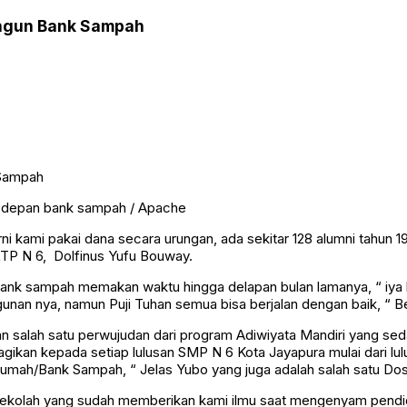
angun Bank Sampah
i depan bank sampah / Apache
i kami pakai dana secara urungan, ada sekitar 128 alumni tahun
SLTP N 6, Dolfinus Yufu Bouway.
k sampah memakan waktu hingga delapan bulan lamanya, “ iya kit
unan nya, namun Puji Tuhan semua bisa berjalan dengan baik, “ B
salah satu perwujudan dari program Adiwiyata Mandiri yang seda
agikan kepada setiap lulusan SMP N 6 Kota Jayapura mulai dari lul
umah/Bank Sampah, “ Jelas Yubo yang juga adalah salah satu Dos
k sekolah yang sudah memberikan kami ilmu saat mengenyam pendidi