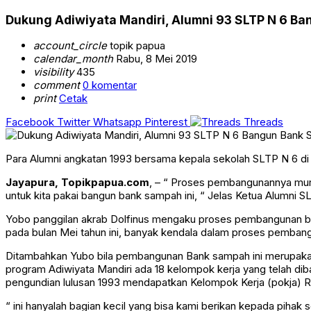
Dukung Adiwiyata Mandiri, Alumni 93 SLTP N 6 B
account_circle
topik papua
calendar_month
Rabu, 8 Mei 2019
visibility
435
comment
0 komentar
print
Cetak
Facebook
Twitter
Whatsapp
Pinterest
Threads
Para Alumni angkatan 1993 bersama kepala sekolah SLTP N 6 d
Jayapura, Topikpapua.com
, – “ Proses pembangunannya murn
untuk kita pakai bangun bank sampah ini, “ Jelas Ketua Alumni 
Yobo panggilan akrab Dolfinus mengaku proses pembangunan ban
pada bulan Mei tahun ini, banyak kendala dalam proses pembang
Ditambahkan Yubo bila pembangunan Bank sampah ini merupakan 
program Adiwiyata Mandiri ada 18 kelompok kerja yang telah dib
pengundian lulusan 1993 mendapatkan Kelompok Kerja (pokja) R
“ ini hanyalah bagian kecil yang bisa kami berikan kepada piha