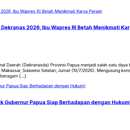
 Dekranas 2026, Ibu Wapres RI Betah Menikmati Kar
al Daerah (Dekranasda) Provinsi Papua menjadi salah satu daya 
 Makassar, Sulawesi Selatan, Jumat (10/7/2026). Mengusung kons
 beragam […]
ik Gubernur Papua Siap Berhadapan dengan Hukum