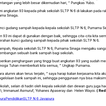
antangan yang lebih besar dikemudian hari, “ Pungkas Yubo.
 angkatan 93 kepada pihak sekolah SLTP N 6 di lakukan pada rabu,
ama Sinaga.
kunci gudang sampah kepada kepala sekolah SLTP N 6, Purnama S
3 ini dapat di gunakan dengan baik, sehingga cita-cita kita semu
penerahan kunci gudang sampah kepada pihak sekolah SLTP N 6.
sampah, Kepala sekolah SLTP N 6, Purnama Sinaga mengaku sanga
embangun sebuah bank sampah bagi sekolah.
rikan penghargaan yang tinggi buat angkatan 93 yang sudah mem
 semoga Tuhan memberkati kita semua, “ Ungkap Purnama.
alumni akan terus terjalin, “ saya harap kalian kerjasama kita akan
pengelolaan bank sampah ini, sehingga penggunaan nya bisa maksi
olah, selain di hadiri oleh kepala sekolah dan dewan guru juga h
afifi, Immanuel Asmuruf, Yohanes Apaseray dan Helen Wayoi.
( Red
pura
Pendidikan
SLTP N 6 Jayapura