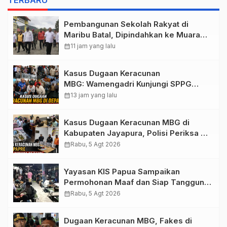
TERBARU
Pembangunan Sekolah Rakyat di
Maribu Batal, Dipindahkan ke Muara
Tami, Ini Sebabnya
calendar_month
11 jam yang lalu
Kasus Dugaan Keracunan
MBG: Wamengadri Kunjungi SPPG
Yayasan KIS Papua, Ini yang
calendar_month
13 jam yang lalu
Ditemukan
Kasus Dugaan Keracunan MBG di
Kabupaten Jayapura, Polisi Periksa 30
Orang Saksi
calendar_month
Rabu, 5 Agt 2026
Yayasan KIS Papua Sampaikan
Permohonan Maaf dan Siap Tanggung
Biaya Korban Dugaan Keracunan MBG
calendar_month
Rabu, 5 Agt 2026
di Depapre
Dugaan Keracunan MBG, Fakes di