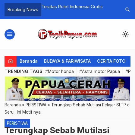
Guru Nasional Pemkab
Teratas Rolet Indonesia Gratis
Kapolri d
search
Breaking News
SN
Pemilu D
menu
light_mode
home
Beranda
BUDAYA & PARIWISATA
CERITA FOTO
C
TRENDING TAGS
#Motor honda
#Astra motor Papua
#PL
Beranda
»
PERISTIWA
»
Terungkap Sebab Mutilasi Pelajar SLTP di
Serui, Ini Motif nya..
PERISTIWA
Terungkap Sebab Mutilasi