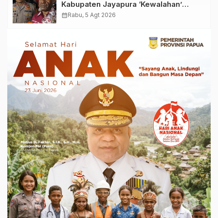
Kabupaten Jayapura ‘Kewalahan’
Layani Ratusan Korban
calendar_month
Rabu, 5 Agt 2026