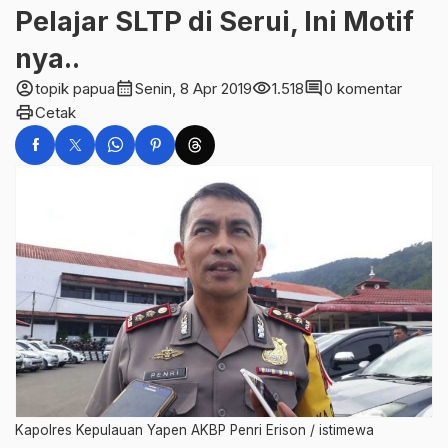
Pelajar SLTP di Serui, Ini Motif
nya..
account_circle
calendar_month
visibility
comment
topik papua
Senin, 8 Apr 2019
1.518
0 komentar
print
Cetak
Kapolres Kepulauan Yapen AKBP Penri Erison / istimewa