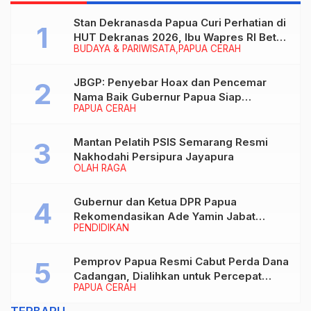
Stan Dekranasda Papua Curi Perhatian di
HUT Dekranas 2026, Ibu Wapres RI Betah
BUDAYA & PARIWISATA
PAPUA CERAH
Menikmati Karya Perajin
JBGP: Penyebar Hoax dan Pencemar
Nama Baik Gubernur Papua Siap
PAPUA CERAH
Berhadapan dengan Hukum!
Mantan Pelatih PSIS Semarang Resmi
Nakhodahi Persipura Jayapura
OLAH RAGA
Gubernur dan Ketua DPR Papua
Rekomendasikan Ade Yamin Jabat
PENDIDIKAN
Rektor IAIN Fattahul Muluk Papua
periode 2026–2030
Pemprov Papua Resmi Cabut Perda Dana
Cadangan, Dialihkan untuk Percepat
PAPUA CERAH
Pembangunan dan Layanan Publik