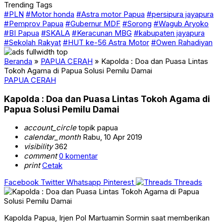
Trending Tags
#PLN
#Motor honda
#Astra motor Papua
#persipura jayapura
#Pemprov Papua
#Gubernur MDF
#Sorong
#Wagub Aryoko
#BI Papua
#SKALA
#Keracunan MBG
#kabupaten jayapura
#Sekolah Rakyat
#HUT ke-56 Astra Motor
#Owen Rahadiyan
Beranda
»
PAPUA CERAH
»
Kapolda : Doa dan Puasa Lintas
Tokoh Agama di Papua Solusi Pemilu Damai
PAPUA CERAH
Kapolda : Doa dan Puasa Lintas Tokoh Agama di
Papua Solusi Pemilu Damai
account_circle
topik papua
calendar_month
Rabu, 10 Apr 2019
visibility
362
comment
0 komentar
print
Cetak
Facebook
Twitter
Whatsapp
Pinterest
Threads
Kapolda Papua, Irjen Pol Martuamin Sormin saat memberikan