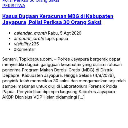
PERISTIWA
Kasus Dugaan Keracunan MBG di Kabupaten
Jayapura, Polisi Periksa 30 Orang Saksi
calendar_month
Rabu, 5 Agt 2026
account_circle
topik papua
visibility
235
0
Komentar
Sentani, Topikpapua.com, – Polres Jayapura bergerak cepat
menyelidiki dugaan gangguan kesehatan yang dialami ratusan
penerima Program Makan Bergizi Gratis (MBG) di Distrik
Depapre, Kabupaten Jayapura. Hingga Selasa (4/8/2026),
penyidik telah memeriksa 30 saksi dan mengamankan sejumlah
sampel makanan untuk diuji di Laboratorium Forensik Polda
Papua. Penyelidikan dipimpin langsung Kapolres Jayapura
AKBP Dionisius VDP Helan didampingi […]