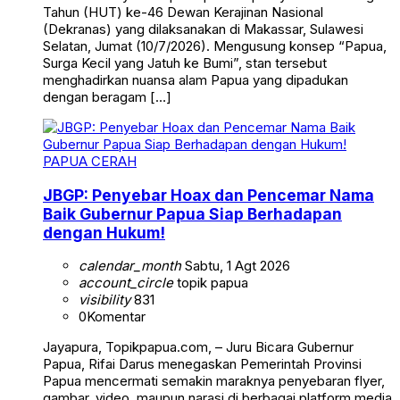
Tahun (HUT) ke-46 Dewan Kerajinan Nasional
(Dekranas) yang dilaksanakan di Makassar, Sulawesi
Selatan, Jumat (10/7/2026). Mengusung konsep “Papua,
Surga Kecil yang Jatuh ke Bumi”, stan tersebut
menghadirkan nuansa alam Papua yang dipadukan
dengan beragam […]
PAPUA CERAH
JBGP: Penyebar Hoax dan Pencemar Nama
Baik Gubernur Papua Siap Berhadapan
dengan Hukum!
calendar_month
Sabtu, 1 Agt 2026
account_circle
topik papua
visibility
831
0
Komentar
Jayapura, Topikpapua.com, – Juru Bicara Gubernur
Papua, Rifai Darus menegaskan Pemerintah Provinsi
Papua mencermati semakin maraknya penyebaran flyer,
gambar, video, maupun narasi di berbagai platform media