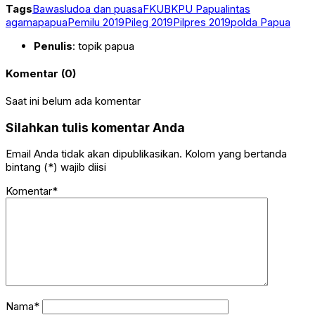
Tags
Bawaslu
doa dan puasa
FKUB
KPU Papua
lintas
agama
papua
Pemilu 2019
Pileg 2019
Pilpres 2019
polda Papua
Penulis
: topik papua
Komentar (0)
Saat ini belum ada komentar
Silahkan tulis komentar Anda
Email Anda tidak akan dipublikasikan. Kolom yang bertanda
bintang (*) wajib diisi
Komentar*
Nama*