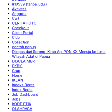
#10539 (tanpa judul)
Aktivitas
Anggota
Cart
CERITA FOTO
Checkout
Client Portal
Club
Collection
contoh popup
Dilepas dari Sorong, Kirab Api PON XX Menuju ke Lima
Wilayah Adat di Papua
DISCLAIMER
EKBIS
Grup
Home
IKLAN
Indeks Berita
Index Berita
Job Dashboard
Jobs
KODE ETIK
OLAHRAGA