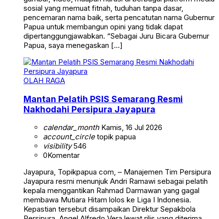
sosial yang memuat fitnah, tuduhan tanpa dasar,
pencemaran nama baik, serta pencatutan nama Gubernur
Papua untuk membangun opini yang tidak dapat
dipertanggungjawabkan. “Sebagai Juru Bicara Gubernur
Papua, saya menegaskan […]
OLAH RAGA
Mantan Pelatih PSIS Semarang Resmi
Nakhodahi Persipura Jayapura
calendar_month
Kamis, 16 Jul 2026
account_circle
topik papua
visibility
546
0
Komentar
Jayapura, Topikpapua com, – Manajemen Tim Persipura
Jayapura resmi menunjuk Andri Ramawi sebagai pelatih
kepala menggantikan Rahmad Darmawan yang gagal
membawa Mutiara Hitam lolos ke Liga I Indonesia.
Kepastian tersebut disampaikan Direktur Sepakbola
Persipura, Angel Alfredo Vera lewat rilis yang diterima