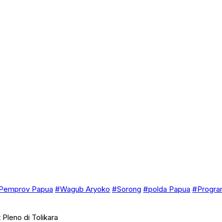
Pemprov Papua
#Wagub Aryoko
#Sorong
#polda Papua
#Progra
Pleno di Tolikara