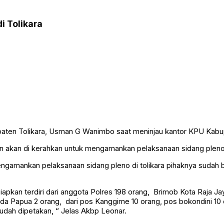
i Tolikara
aten Tolikara, Usman G Wanimbo saat meninjau kantor KPU Kabupa
 akan di kerahkan untuk mengamankan pelaksanaan sidang pleno ti
ngamankan pelaksanaan sidang pleno di tolikara pihaknya sudah 
apkan terdiri dari anggota Polres 198 orang, Brimob Kota Raja Ja
lda Papua 2 orang, dari pos Kanggime 10 orang, pos bokondini 1
ah dipetakan, “ Jelas Akbp Leonar.