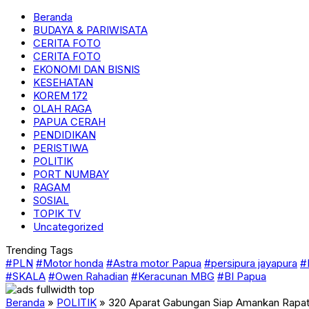
Beranda
BUDAYA & PARIWISATA
CERITA FOTO
CERITA FOTO
EKONOMI DAN BISNIS
KESEHATAN
KOREM 172
OLAH RAGA
PAPUA CERAH
PENDIDIKAN
PERISTIWA
POLITIK
PORT NUMBAY
RAGAM
SOSIAL
TOPIK TV
Uncategorized
Trending Tags
#PLN
#Motor honda
#Astra motor Papua
#persipura jayapura
#
#SKALA
#Owen Rahadian
#Keracunan MBG
#BI Papua
Beranda
»
POLITIK
»
320 Aparat Gabungan Siap Amankan Rapat 