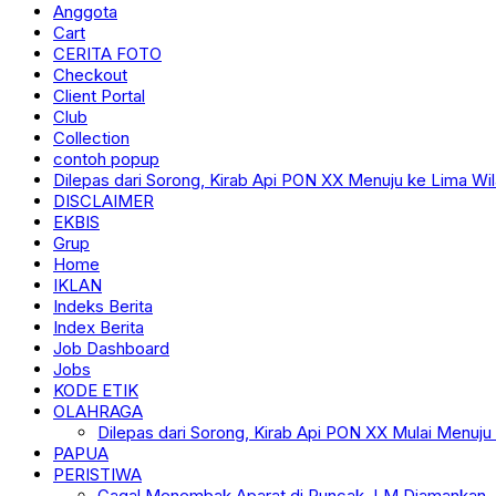
Anggota
Cart
CERITA FOTO
Checkout
Client Portal
Club
Collection
contoh popup
Dilepas dari Sorong, Kirab Api PON XX Menuju ke Lima Wi
DISCLAIMER
EKBIS
Grup
Home
IKLAN
Indeks Berita
Index Berita
Job Dashboard
Jobs
KODE ETIK
OLAHRAGA
Dilepas dari Sorong, Kirab Api PON XX Mulai Menuju
PAPUA
PERISTIWA
Gagal Menembak Aparat di Puncak, LM Diamankan