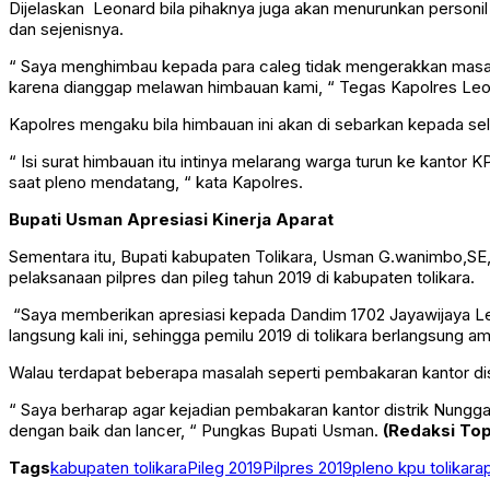
Dijelaskan Leonard bila pihaknya juga akan menurunkan personil
dan sejenisnya.
“ Saya menghimbau kepada para caleg tidak mengerakkan masany
karena dianggap melawan himbauan kami, “ Tegas Kapolres Leo
Kapolres mengaku bila himbauan ini akan di sebarkan kepada sel
“ Isi surat himbauan itu intinya melarang warga turun ke kant
saat pleno mendatang, “ kata Kapolres.
Bupati Usman Apresiasi Kinerja Aparat
Sementara itu, Bupati kabupaten Tolikara, Usman G.wanimbo,SE
pelaksanaan pilpres dan pileg tahun 2019 di kabupaten tolikara.
“Saya memberikan apresiasi kepada Dandim 1702 Jayawijaya Let
langsung kali ini, sehingga pemilu 2019 di tolikara berlangsung 
Walau terdapat beberapa masalah seperti pembakaran kantor dis
“ Saya berharap agar kejadian pembakaran kantor distrik Nunggaw
dengan baik dan lancer, “ Pungkas Bupati Usman.
(Redaksi Top
Tags
kabupaten tolikara
Pileg 2019
Pilpres 2019
pleno kpu tolikara