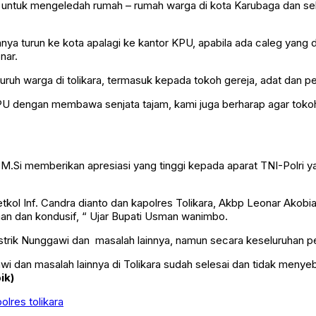
 untuk mengeledah rumah – rumah warga di kota Karubaga dan seki
a turun ke kota apalagi ke kantor KPU, apabila ada caleg yang 
nar.
uruh warga di tolikara, termasuk kepada tokoh gereja, adat dan 
or KPU dengan membawa senjata tajam, kami juga berharap agar t
,M.Si memberikan apresiasi yang tinggi kepada aparat TNI-Polri
kol Inf. Candra dianto dan kapolres Tolikara, Akbp Leonar Akob
aman dan kondusif, “ Ujar Bupati Usman wanimbo.
trik Nunggawi dan masalah lainnya, namun secara keseluruhan pel
i dan masalah lainnya di Tolikara sudah selesai dan tidak menyeb
ik)
polres tolikara