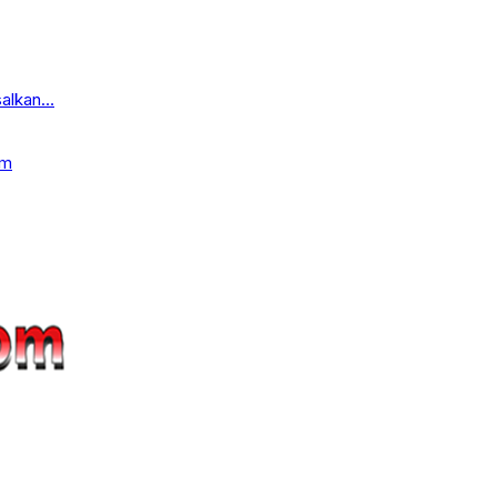
salkan…
am