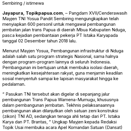
Sembiring / istimewa
Jayapura, Topikpapua.com
, – Pangdam XVII/Cenderawasih
Mayjen TNI Yosua Pandit Sembiring mengungkapkan telah
menyiapkan 600 personil untuk mengawal pembangunan
jembatan jalan trans Papua di daerah Mbua Kabupaten Nduga,
pasca kejadian pembantaian pekerja PT Istaka Karyapada
tanggal 02 Desember tahun 2018 lalu.
Menurut Mayjen Yosua, Pembangunan infrastruktur di Nduga
adalah salah satu program strategis Nasional, sama halnya
dengan program-program lainnya di seluruh Indonesia.
Pembangunan ini bertujuan untuk membuka isolasi daerah,
meningkatkan kesejahteraan rakyat, guna menjamin keadilan
sosial menyentuh sampai ke lapisan masyarakat hingga ke
pedalaman.
“ Pasukan TNI tersebut akan digelar di sepanjang jalur
pembangunan Trans Papua Wamena-Mumugu, khususnya
dalam pembangunan jembatan. Tekhnis pelaksanaannya
pembangunan akan dilanjutkan oleh satuan zeni konstruksi
(zikon) TNI AD, sedangkan tenaga ahli tetap dari PT. Istaka
Karya dan PT. Brantas, “ Ungkap Mayjen kepada Redaksi
Topik Usai membuka acara Apel Komandan Satuan (Dansat)