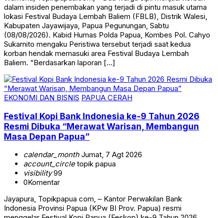
dalam insiden penembakan yang terjadi di pintu masuk utama
lokasi Festival Budaya Lembah Baliem (FBLB), Distrik Walesi,
Kabupaten Jayawijaya, Papua Pegunungan, Sabtu
(08/08/2026). Kabid Humas Polda Papua, Kombes Pol. Cahyo
Sukarnito mengaku Peristiwa tersebut terjadi saat kedua
korban hendak memasuki area Festival Budaya Lembah
Baliem. “Berdasarkan laporan […]
EKONOMI DAN BISNIS
PAPUA CERAH
Festival Kopi Bank Indonesia ke-9 Tahun 2026
Resmi Dibuka “Merawat Warisan, Membangun
Masa Depan Papua”
calendar_month
Jumat, 7 Agt 2026
account_circle
topik papua
visibility
99
0
Komentar
Jayapura, Topikpapua com, – Kantor Perwakilan Bank
Indonesia Provinsi Papua (KPw BI Prov. Papua) resmi
menggelar Festival Kopi Papua (Feskop) ke-9 Tahun 2026,