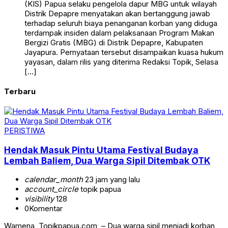
(KIS) Papua selaku pengelola dapur MBG untuk wilayah
Distrik Depapre menyatakan akan bertanggung jawab
terhadap seluruh biaya penanganan korban yang diduga
terdampak insiden dalam pelaksanaan Program Makan
Bergizi Gratis (MBG) di Distrik Depapre, Kabupaten
Jayapura. Pernyataan tersebut disampaikan kuasa hukum
yayasan, dalam rilis yang diterima Redaksi Topik, Selasa
[…]
Terbaru
PERISTIWA
Hendak Masuk Pintu Utama Festival Budaya
Lembah Baliem, Dua Warga Sipil Ditembak OTK
calendar_month
23 jam yang lalu
account_circle
topik papua
visibility
128
0
Komentar
Wamena, Topikpapua.com, – Dua warga sipil menjadi korban