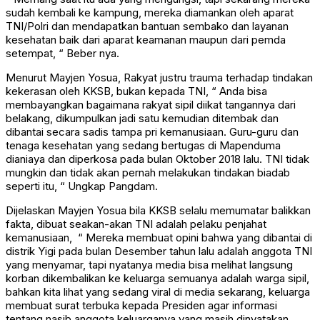
sudah kembali ke kampung, mereka diamankan oleh aparat
TNI/Polri dan mendapatkan bantuan sembako dan layanan
kesehatan baik dari aparat keamanan maupun dari pemda
setempat, “ Beber nya.
Menurut Mayjen Yosua, Rakyat justru trauma terhadap tindakan
kekerasan oleh KKSB, bukan kepada TNI, “ Anda bisa
membayangkan bagaimana rakyat sipil diikat tangannya dari
belakang, dikumpulkan jadi satu kemudian ditembak dan
dibantai secara sadis tampa pri kemanusiaan. Guru-guru dan
tenaga kesehatan yang sedang bertugas di Mapenduma
dianiaya dan diperkosa pada bulan Oktober 2018 lalu. TNI tidak
mungkin dan tidak akan pernah melakukan tindakan biadab
seperti itu, “ Ungkap Pangdam.
Dijelaskan Mayjen Yosua bila KKSB selalu memumatar balikkan
fakta, dibuat seakan-akan TNI adalah pelaku penjahat
kemanusiaan, “ Mereka membuat opini bahwa yang dibantai di
distrik Yigi pada bulan Desember tahun lalu adalah anggota TNI
yang menyamar, tapi nyatanya media bisa melihat langsung
korban dikembalikan ke keluarga semuanya adalah warga sipil,
bahkan kita lihat yang sedang viral di media sekarang, keluarga
membuat surat terbuka kepada Presiden agar informasi
tentang nasib anggota keluarganya yang masih dinyatakan