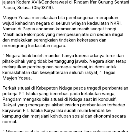
jajaran Kodam XVII/Cenderawasi di Rindam Ifar Gunung Sentani
Papua, Selasa (05/03/19).
Mayjen Yosua menjelaskan bila pembangunan merupakan
wujud kehadiran negara di seluruh wilayah kedaulatan NKRI.
Namun di Papua ancaman keamanan masih sangat tinggi.
Masih ada kelompok yang mempersenjatai diri secara illegal
dan melakukan serangkaian tindakan kekerasan dan
merongrong kedaulatan negara.
“ Negara tidak boleh mundur hanya karena adanya teror dari
pihak-pihak yang tidak bertanggung jawab. Negara akan tetap
melanjutkan pembagunan samapai selesai, ini demi untuk
kemaslahatan dan kesejahteraan seluruh rakyat, “ Tegas
Mayjen Yosua.
Terkait situasi di Kabupaten Nduga pasca tragedi pembantaian
pekerja PT Istaka yang berimbas pada ketakutan warga,
Pangdam mengaku bila situasi di Nduga saat ini kondusif.
Rakyat yang mengungsi akibat insiden pembantaian terhadap
karyawan PT. Istaka Karya lalu sudah mulai kembali ke
kampung dan menjalani kehidupan sosial dan ekonomi secara
normal.
“ Memang saat itu ada yang mengungsi, tapi sekarang mereka