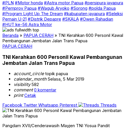
#PLN
#Motor honda
#Astra motor Papua
#persipura jayapura
#Pemprov Papua
#Wagub Aryoko
#Sorong
#polda Papua
#Program Light Up The Dream
#kabupaten jayapura
#Seleksi
Pemain U-21
#Distrik Depapre
#SKALA
#Owen Rahadian
#HUT ke-56 Astra Motor
Beranda
»
PAPUA CERAH
»
TNI Kerahkan 600 Personil Kawal
Pembangunan Jembatan Jalan Trans Papua
PAPUA CERAH
TNI Kerahkan 600 Personil Kawal Pembangunan
Jembatan Jalan Trans Papua
account_circle
topik papua
calendar_month
Selasa, 5 Mar 2019
visibility
582
comment
0 komentar
print
Cetak
Facebook
Twitter
Whatsapp
Pinterest
Threads
Pangdam XVII/Cenderawasih Mayjen TNI Yosua Pandit