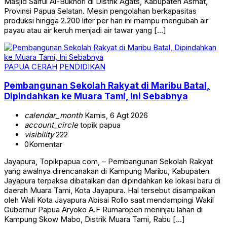
Masjid Saiful Al-Bukhori di Distrik Agats, Kabupaten Asmat,
Provinsi Papua Selatan. Mesin pengolahan berkapasitas
produksi hingga 2.200 liter per hari ini mampu mengubah air
payau atau air keruh menjadi air tawar yang […]
PAPUA CERAH
PENDIDIKAN
Pembangunan Sekolah Rakyat di Maribu Batal,
Dipindahkan ke Muara Tami, Ini Sebabnya
calendar_month
Kamis, 6 Agt 2026
account_circle
topik papua
visibility
222
0
Komentar
Jayapura, Topikpapua com, – Pembangunan Sekolah Rakyat
yang awalnya direncanakan di Kampung Maribu, Kabupaten
Jayapura terpaksa dibatalkan dan dipindahkan ke lokasi baru di
daerah Muara Tami, Kota Jayapura. Hal tersebut disampaikan
oleh Wali Kota Jayapura Abisai Rollo saat mendampingi Wakil
Gubernur Papua Aryoko A.F Rumaropen meninjau lahan di
Kampung Skow Mabo, Distrik Muara Tami, Rabu […]