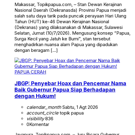
Makassar, Topikpapua.com, – Stan Dewan Kerajinan
Nasional Daerah (Dekranasda) Provinsi Papua menjadi
salah satu daya tarik pada puncak perayaan Hari Ulang
Tahun (HUT) ke-46 Dewan Kerajinan Nasional
(Dekranas) yang dilaksanakan di Makassar, Sulawesi
Selatan, Jumat (10/7/2026). Mengusung konsep “Papua,
Surga Kecil yang Jatuh ke Bumi”, stan tersebut
menghadirkan nuansa alam Papua yang dipadukan
dengan beragam […]
PAPUA CERAH
JBGP: Penyebar Hoax dan Pencemar Nama
Baik Gubernur Papua Siap Berhadapan
dengan Hukum!
calendar_month
Sabtu, 1 Agt 2026
account_circle
topik papua
visibility
836
0
Komentar
Jayapura, Topikpapua.com, – Juru Bicara Gubernur