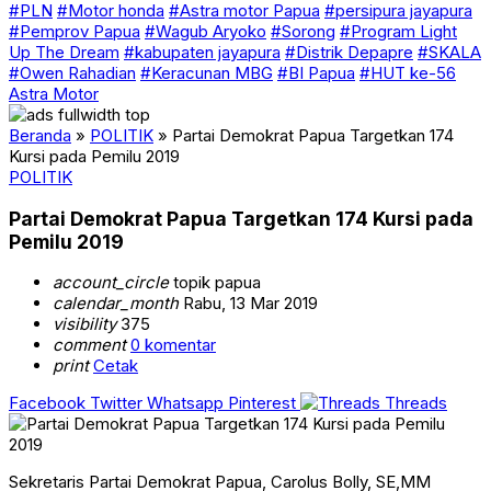
#PLN
#Motor honda
#Astra motor Papua
#persipura jayapura
#Pemprov Papua
#Wagub Aryoko
#Sorong
#Program Light
Up The Dream
#kabupaten jayapura
#Distrik Depapre
#SKALA
#Owen Rahadian
#Keracunan MBG
#BI Papua
#HUT ke-56
Astra Motor
Beranda
»
POLITIK
»
Partai Demokrat Papua Targetkan 174
Kursi pada Pemilu 2019
POLITIK
Partai Demokrat Papua Targetkan 174 Kursi pada
Pemilu 2019
account_circle
topik papua
calendar_month
Rabu, 13 Mar 2019
visibility
375
comment
0 komentar
print
Cetak
Facebook
Twitter
Whatsapp
Pinterest
Threads
Sekretaris Partai Demokrat Papua, Carolus Bolly, SE,MM