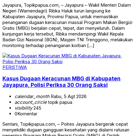
Jayapura, Topikpapua.com, – Jayapura – Wakil Menteri Dalam
Negeri (Wamendagri) Ribka Haluk turun langsung ke
Kabupaten Jayapura, Provinsi Papua, untuk memastikan
penanganan dugaan keracunan massal Program Makan Bergizi
Gratis (MBG) berjalan cepat, tepat, dan menyeluruh. Dalam
kunjungan kerja tersebut, Ribka mendampingi Wakil Kepala
Badan Gizi Nasional (BGN), Mayjen TNI Trenggono, melakukan
monitoring terhadap penanganan korban […]
PERISTIWA
Kasus Dugaan Keracunan MBG di Kabupaten
Jayapura, Polisi Periksa 30 Orang Saksi
calendar_month
Rabu, 5 Agt 2026
account_circle
topik papua
visibility
245
0
Komentar
Sentani, Topikpapua.com, – Polres Jayapura bergerak cepat
menyelidiki dugaan gangguan kesehatan yang dialami ratusan
penerima Program Makan Bergizi Gratis (MBG) di Distrik