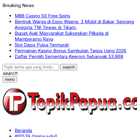
Breaking News
M88 Casino 50 Free Spins
Bentrok Warga di Expo Waena, 3 Mobil di Bakar, Seorang
Anggota TNI Tewas di Tikam.
Bupati Ajak Masyarakat Sukseskan Pilkada di
Mamberamo Raya
Slot Depo Pulsa Termurah
Permainan Kasino Bonus Sambutan Tanpa Uang 2026
Daftar Pemilih Sementara Keerom Sebanyak 53.868
search
search
menu
Beranda
#10539 (tanpa judul)