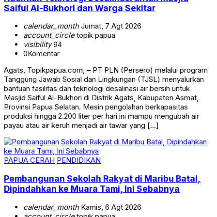
Saiful Al-Bukhori dan Warga Sekitar
calendar_month
Jumat, 7 Agt 2026
account_circle
topik papua
visibility
94
0
Komentar
Agats, Topikpapua.com, – PT PLN (Persero) melalui program
Tanggung Jawab Sosial dan Lingkungan (TJSL) menyalurkan
bantuan fasilitas dan teknologi desalinasi air bersih untuk
Masjid Saiful Al-Bukhori di Distrik Agats, Kabupaten Asmat,
Provinsi Papua Selatan. Mesin pengolahan berkapasitas
produksi hingga 2.200 liter per hari ini mampu mengubah air
payau atau air keruh menjadi air tawar yang […]
PAPUA CERAH
PENDIDIKAN
Pembangunan Sekolah Rakyat di Maribu Batal,
Dipindahkan ke Muara Tami, Ini Sebabnya
calendar_month
Kamis, 6 Agt 2026
account_circle
topik papua