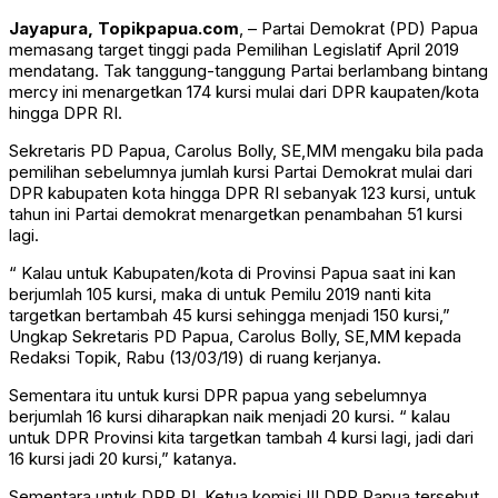
Jayapura, Topikpapua.com
, – Partai Demokrat (PD) Papua
memasang target tinggi pada Pemilihan Legislatif April 2019
mendatang. Tak tanggung-tanggung Partai berlambang bintang
mercy ini menargetkan 174 kursi mulai dari DPR kaupaten/kota
hingga DPR RI.
Sekretaris PD Papua, Carolus Bolly, SE,MM mengaku bila pada
pemilihan sebelumnya jumlah kursi Partai Demokrat mulai dari
DPR kabupaten kota hingga DPR RI sebanyak 123 kursi, untuk
tahun ini Partai demokrat menargetkan penambahan 51 kursi
lagi.
“ Kalau untuk Kabupaten/kota di Provinsi Papua saat ini kan
berjumlah 105 kursi, maka di untuk Pemilu 2019 nanti kita
targetkan bertambah 45 kursi sehingga menjadi 150 kursi,”
Ungkap Sekretaris PD Papua, Carolus Bolly, SE,MM kepada
Redaksi Topik, Rabu (13/03/19) di ruang kerjanya.
Sementara itu untuk kursi DPR papua yang sebelumnya
berjumlah 16 kursi diharapkan naik menjadi 20 kursi. “ kalau
untuk DPR Provinsi kita targetkan tambah 4 kursi lagi, jadi dari
16 kursi jadi 20 kursi,” katanya.
Sementara untuk DPR RI, Ketua komisi III DPR Papua tersebut