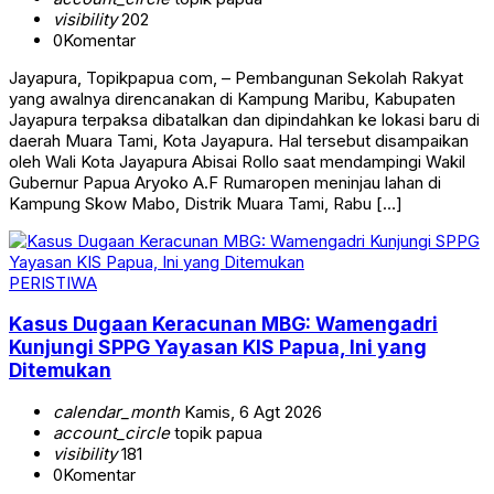
visibility
202
0
Komentar
Jayapura, Topikpapua com, – Pembangunan Sekolah Rakyat
yang awalnya direncanakan di Kampung Maribu, Kabupaten
Jayapura terpaksa dibatalkan dan dipindahkan ke lokasi baru di
daerah Muara Tami, Kota Jayapura. Hal tersebut disampaikan
oleh Wali Kota Jayapura Abisai Rollo saat mendampingi Wakil
Gubernur Papua Aryoko A.F Rumaropen meninjau lahan di
Kampung Skow Mabo, Distrik Muara Tami, Rabu […]
PERISTIWA
Kasus Dugaan Keracunan MBG: Wamengadri
Kunjungi SPPG Yayasan KIS Papua, Ini yang
Ditemukan
calendar_month
Kamis, 6 Agt 2026
account_circle
topik papua
visibility
181
0
Komentar