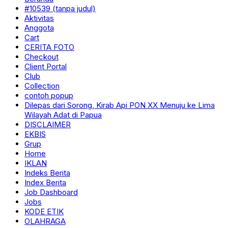
#10539 (tanpa judul)
Aktivitas
Anggota
Cart
CERITA FOTO
Checkout
Client Portal
Club
Collection
contoh popup
Dilepas dari Sorong, Kirab Api PON XX Menuju ke Lima
Wilayah Adat di Papua
DISCLAIMER
EKBIS
Grup
Home
IKLAN
Indeks Berita
Index Berita
Job Dashboard
Jobs
KODE ETIK
OLAHRAGA