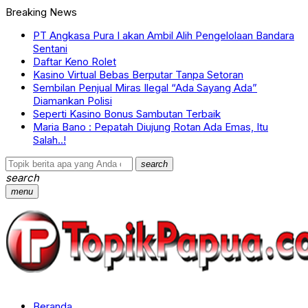
Breaking News
PT Angkasa Pura I akan Ambil Alih Pengelolaan Bandara
Sentani
Daftar Keno Rolet
Kasino Virtual Bebas Berputar Tanpa Setoran
Sembilan Penjual Miras Ilegal “Ada Sayang Ada”
Diamankan Polisi
Seperti Kasino Bonus Sambutan Terbaik
Maria Bano : Pepatah Diujung Rotan Ada Emas, Itu
Salah..!
search
search
menu
Beranda