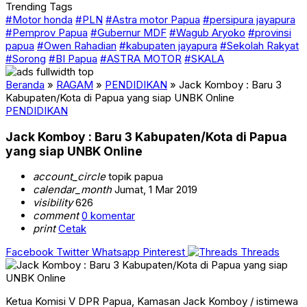
Trending Tags
#Motor honda
#PLN
#Astra motor Papua
#persipura jayapura
#Pemprov Papua
#Gubernur MDF
#Wagub Aryoko
#provinsi
papua
#Owen Rahadian
#kabupaten jayapura
#Sekolah Rakyat
#Sorong
#BI Papua
#ASTRA MOTOR
#SKALA
Beranda
»
RAGAM
»
PENDIDIKAN
»
Jack Komboy : Baru 3
Kabupaten/Kota di Papua yang siap UNBK Online
PENDIDIKAN
Jack Komboy : Baru 3 Kabupaten/Kota di Papua
yang siap UNBK Online
account_circle
topik papua
calendar_month
Jumat, 1 Mar 2019
visibility
626
comment
0 komentar
print
Cetak
Facebook
Twitter
Whatsapp
Pinterest
Threads
Ketua Komisi V DPR Papua, Kamasan Jack Komboy / istimewa