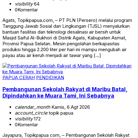
visibility
64
0
Komentar
Agats, Topikpapua.com, – PT PLN (Persero) melalui program
Tanggung Jawab Sosial dan Lingkungan (TJSL) menyalurkan
bantuan fasilitas dan teknologi desalinasi air bersih untuk
Masjid Saiful Al-Bukhori di Distrik Agats, Kabupaten Asmat,
Provinsi Papua Selatan. Mesin pengolahan berkapasitas
produksi hingga 2.200 liter per hari ini mampu mengubah air
payau atau air keruh menjadi air tawar yang […]
PAPUA CERAH
PENDIDIKAN
Pembangunan Sekolah Rakyat di Maribu Batal,
Dipindahkan ke Muara Tami, Ini Sebabnya
calendar_month
Kamis, 6 Agt 2026
account_circle
topik papua
visibility
172
0
Komentar
Jayapura, Topikpapua com, – Pembangunan Sekolah Rakyat