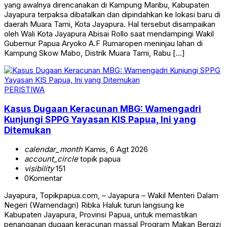
yang awalnya direncanakan di Kampung Maribu, Kabupaten
Jayapura terpaksa dibatalkan dan dipindahkan ke lokasi baru di
daerah Muara Tami, Kota Jayapura. Hal tersebut disampaikan
oleh Wali Kota Jayapura Abisai Rollo saat mendampingi Wakil
Gubernur Papua Aryoko A.F Rumaropen meninjau lahan di
Kampung Skow Mabo, Distrik Muara Tami, Rabu […]
PERISTIWA
Kasus Dugaan Keracunan MBG: Wamengadri
Kunjungi SPPG Yayasan KIS Papua, Ini yang
Ditemukan
calendar_month
Kamis, 6 Agt 2026
account_circle
topik papua
visibility
151
0
Komentar
Jayapura, Topikpapua.com, – Jayapura – Wakil Menteri Dalam
Negeri (Wamendagri) Ribka Haluk turun langsung ke
Kabupaten Jayapura, Provinsi Papua, untuk memastikan
penanganan dugaan keracunan massal Program Makan Bergizi