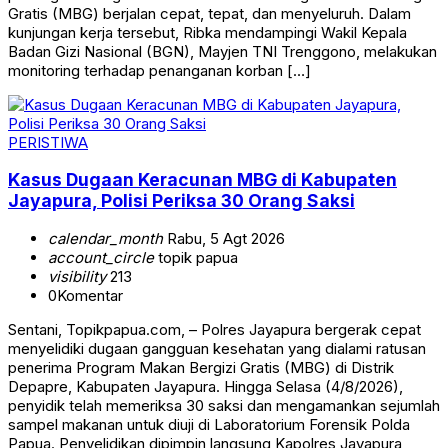
Gratis (MBG) berjalan cepat, tepat, dan menyeluruh. Dalam
kunjungan kerja tersebut, Ribka mendampingi Wakil Kepala
Badan Gizi Nasional (BGN), Mayjen TNI Trenggono, melakukan
monitoring terhadap penanganan korban […]
PERISTIWA
Kasus Dugaan Keracunan MBG di Kabupaten
Jayapura, Polisi Periksa 30 Orang Saksi
calendar_month
Rabu, 5 Agt 2026
account_circle
topik papua
visibility
213
0
Komentar
Sentani, Topikpapua.com, – Polres Jayapura bergerak cepat
menyelidiki dugaan gangguan kesehatan yang dialami ratusan
penerima Program Makan Bergizi Gratis (MBG) di Distrik
Depapre, Kabupaten Jayapura. Hingga Selasa (4/8/2026),
penyidik telah memeriksa 30 saksi dan mengamankan sejumlah
sampel makanan untuk diuji di Laboratorium Forensik Polda
Papua. Penyelidikan dipimpin langsung Kapolres Jayapura