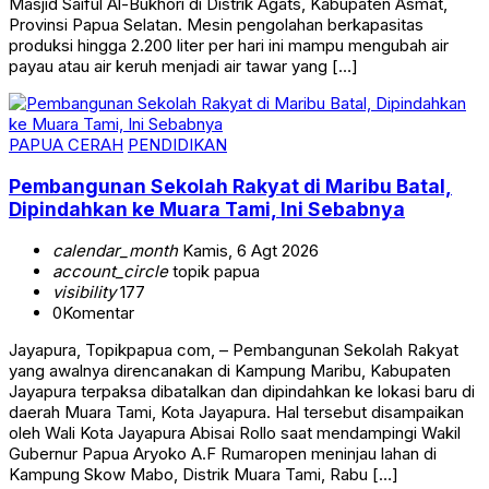
Masjid Saiful Al-Bukhori di Distrik Agats, Kabupaten Asmat,
Provinsi Papua Selatan. Mesin pengolahan berkapasitas
produksi hingga 2.200 liter per hari ini mampu mengubah air
payau atau air keruh menjadi air tawar yang […]
PAPUA CERAH
PENDIDIKAN
Pembangunan Sekolah Rakyat di Maribu Batal,
Dipindahkan ke Muara Tami, Ini Sebabnya
calendar_month
Kamis, 6 Agt 2026
account_circle
topik papua
visibility
177
0
Komentar
Jayapura, Topikpapua com, – Pembangunan Sekolah Rakyat
yang awalnya direncanakan di Kampung Maribu, Kabupaten
Jayapura terpaksa dibatalkan dan dipindahkan ke lokasi baru di
daerah Muara Tami, Kota Jayapura. Hal tersebut disampaikan
oleh Wali Kota Jayapura Abisai Rollo saat mendampingi Wakil
Gubernur Papua Aryoko A.F Rumaropen meninjau lahan di
Kampung Skow Mabo, Distrik Muara Tami, Rabu […]