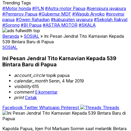
Trending Tags
#Motor honda
#PLN
#Astra motor Papua
#persipura jayapura
#Pemprov Papua
#Gubernur MDF
#Wagub Aryoko
#provinsi
papua
#Owen Rahadian
#kabupaten jayapura
#Sekolah Rakyat
#Sorong
#BI Papua
#ASTRA MOTOR
#SKALA
Beranda
»
SOSIAL
»
Ini Pesan Jendral Tito Karnavian Kepada
539 Bintara Baru di Papua
SOSIAL
Ini Pesan Jendral Tito Karnavian Kepada 539
Bintara Baru di Papua
account_circle
topik papua
calendar_month
Senin, 4 Mar 2019
visibility
615
comment
0 komentar
print
Cetak
Facebook
Twitter
Whatsapp
Pinterest
Threads
Kapolda Papua, Irjen Pol Martuani Sormin saat melantik Bintara