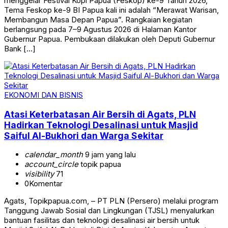
menggelar Festival Kopi Papua (Feskop) ke-9 Tahun 2026,
Tema Feskop ke-9 BI Papua kali ini adalah “Merawat Warisan,
Membangun Masa Depan Papua”. Rangkaian kegiatan
berlangsung pada 7–9 Agustus 2026 di Halaman Kantor
Gubernur Papua. Pembukaan dilakukan oleh Deputi Gubernur
Bank […]
EKONOMI DAN BISNIS
Atasi Keterbatasan Air Bersih di Agats, PLN
Hadirkan Teknologi Desalinasi untuk Masjid
Saiful Al-Bukhori dan Warga Sekitar
calendar_month
9 jam yang lalu
account_circle
topik papua
visibility
71
0
Komentar
Agats, Topikpapua.com, – PT PLN (Persero) melalui program
Tanggung Jawab Sosial dan Lingkungan (TJSL) menyalurkan
bantuan fasilitas dan teknologi desalinasi air bersih untuk