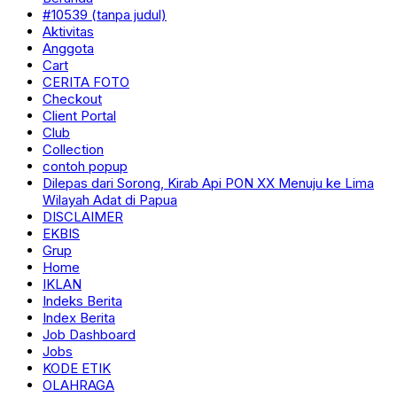
#10539 (tanpa judul)
Aktivitas
Anggota
Cart
CERITA FOTO
Checkout
Client Portal
Club
Collection
contoh popup
Dilepas dari Sorong, Kirab Api PON XX Menuju ke Lima
Wilayah Adat di Papua
DISCLAIMER
EKBIS
Grup
Home
IKLAN
Indeks Berita
Index Berita
Job Dashboard
Jobs
KODE ETIK
OLAHRAGA