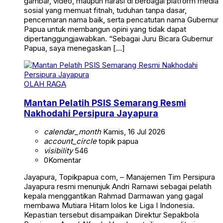
gambar, video, maupun narasi di berbagai platform media
sosial yang memuat fitnah, tuduhan tanpa dasar,
pencemaran nama baik, serta pencatutan nama Gubernur
Papua untuk membangun opini yang tidak dapat
dipertanggungjawabkan. “Sebagai Juru Bicara Gubernur
Papua, saya menegaskan […]
OLAH RAGA
Mantan Pelatih PSIS Semarang Resmi
Nakhodahi Persipura Jayapura
calendar_month
Kamis, 16 Jul 2026
account_circle
topik papua
visibility
546
0
Komentar
Jayapura, Topikpapua com, – Manajemen Tim Persipura
Jayapura resmi menunjuk Andri Ramawi sebagai pelatih
kepala menggantikan Rahmad Darmawan yang gagal
membawa Mutiara Hitam lolos ke Liga I Indonesia.
Kepastian tersebut disampaikan Direktur Sepakbola