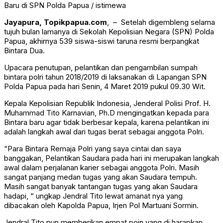
Baru di SPN Polda Papua / istimewa
Jayapura, Topikpapua.com
, – Setelah digembleng selama
tujuh bulan lamanya di Sekolah Kepolisian Negara (SPN) Polda
Papua, akhirnya 539 siswa-siswi taruna resmi berpangkat
Bintara Dua.
Upacara penutupan, pelantikan dan pengambilan sumpah
bintara polri tahun 2018/2019 di laksanakan di Lapangan SPN
Polda Papua pada hari Senin, 4 Maret 2019 pukul 09.30 Wit.
Kepala Kepolisian Republik Indonesia, Jenderal Polisi Prof. H.
Muhammad Tito Karnavian, Ph.D mengingatkan kepada para
Bintara baru agar tidak berbesar kepala, karena pelantikan ini
adalah langkah awal dari tugas berat sebagai anggota Polri.
“Para Bintara Remaja Polri yang saya cintai dan saya
banggakan, Pelantikan Saudara pada hari ini merupakan langkah
awal dalam perjalanan karier sebagai anggota Polri. Masih
sangat panjang medan tugas yang akan Saudara tempuh.
Masih sangat banyak tantangan tugas yang akan Saudara
hadapi, “ ungkap Jendral Tito lewat amanat nya yang
dibacakan oleh Kapolda Papua, Irjen Pol Martuani Sormin.
Jendral Tito pun memberikan empat poin yang di harapkan