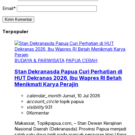
Email*
Terpopuler
BUDAYA & PARIWISATA
PAPUA CERAH
Stan Dekranasda Papua Curi Perhatian di
HUT Dekranas 2026, Ibu Wapres RI Betah
Menikmati Karya Perajin
calendar_month
Jumat, 10 Jul 2026
account_circle
topik papua
visibility
931
0
Komentar
Makassar, Topikpapua.com, – Stan Dewan Kerajinan
Nasional Daerah (Dekranasda) Provinsi Papua menjadi
salah satu daya tarik pada puncak perayaan Hari Ulang