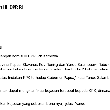
 III DPR RI
ngan Komisi III DPR-RI/ istimewa
ovinsi Papua, Stavanus Roy Rening dan Yance Salambauw, Rabu (
ernur Lukas Enembe terkait insiden Borobudur 2 Februari silam.
 atas tindakan KPK terhadap Gubernur Papua,” kata Yance Salam
uk dapat mengklarifikasi kejadian tersebut kepada KPK, dimana d
kapkan kejadian yang sebenar-benarnya,” jelas Yance.