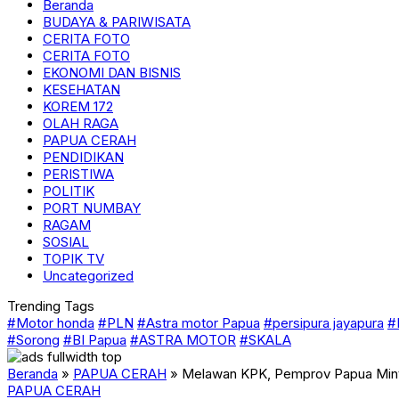
Beranda
BUDAYA & PARIWISATA
CERITA FOTO
CERITA FOTO
EKONOMI DAN BISNIS
KESEHATAN
KOREM 172
OLAH RAGA
PAPUA CERAH
PENDIDIKAN
PERISTIWA
POLITIK
PORT NUMBAY
RAGAM
SOSIAL
TOPIK TV
Uncategorized
Trending Tags
#Motor honda
#PLN
#Astra motor Papua
#persipura jayapura
#
#Sorong
#BI Papua
#ASTRA MOTOR
#SKALA
Beranda
»
PAPUA CERAH
»
Melawan KPK, Pemprov Papua Minta
PAPUA CERAH