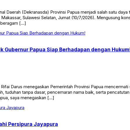
al Daerah (Dekranasda) Provinsi Papua menjadi salah satu daya 
 Makassar, Sulawesi Selatan, Jumat (10/7/2026). Mengusung kons
 beragam […]
ik Gubernur Papua Siap Berhadapan dengan Hukum
, Rifai Darus menegaskan Pemerintah Provinsi Papua mencermati
tnah, tuduhan tanpa dasar, pencemaran nama baik, serta pencatut
Papua, saya menegaskan […]
hi Persipura Jayapura