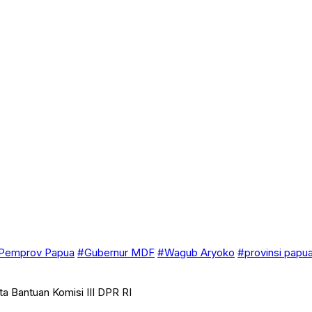
Pemprov Papua
#Gubernur MDF
#Wagub Aryoko
#provinsi papu
 Bantuan Komisi III DPR RI