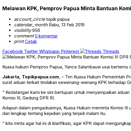
Melawan KPK, Pemprov Papua Minta Bantuan Komisi
account_circle
topik papua
calendar_month
Rabu, 13 Feb 2019
visibility
956
comment
0 komentar
print
Cetak
Facebook
Twitter
Whatsapp
Pinterest
Threads
Kuasa hukum Pemprov Papua, Yance Salambauw usai bertemu de
Jakarta, Topikpapua.com
, – Tim Kuasa Hukum Pemerintah Pr
surat aduan terkait tindakan sewenang-wenang KPK terhadap Gub
“ Kedatangan kami ke sini bertujuan untuk menyampaikan aduan
Komisi III, Gedung DPR RI.
Adapun dalam pengaduannya, Kuasa Hukum meminta Komisi III unt
dan lengkap tentang kejadian yang terjadi malam itu.
“ kita minta agar hal ini di klarifikasi, agar KPK dapat mengung