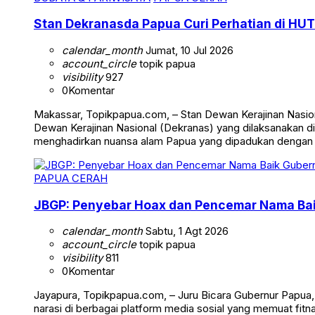
Stan Dekranasda Papua Curi Perhatian di HUT
calendar_month
Jumat, 10 Jul 2026
account_circle
topik papua
visibility
927
0
Komentar
Makassar, Topikpapua.com, – Stan Dewan Kerajinan Nasion
Dewan Kerajinan Nasional (Dekranas) yang dilaksanakan di
menghadirkan nuansa alam Papua yang dipadukan dengan
PAPUA CERAH
JBGP: Penyebar Hoax dan Pencemar Nama Ba
calendar_month
Sabtu, 1 Agt 2026
account_circle
topik papua
visibility
811
0
Komentar
Jayapura, Topikpapua.com, – Juru Bicara Gubernur Papua
narasi di berbagai platform media sosial yang memuat fi