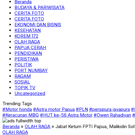
Beranda
BUDAYA & PARIWISATA
CERITA FOTO
CERITA FOTO
EKONOMI DAN BISNIS
KESEHATAN
KOREM 172
OLAH RAGA
PAPUA CERAH
PENDIDIKAN
PERISTIWA
POLITIK
PORT NUMBAY
RAGAM
SOSIAL
TOPIK TV
Uncategorized
Trending Tags
#Motor honda
#Astra motor Papua
#PLN
#persipura jayapura
#
#Keracunan MBG
#HUT ke-56 Astra Motor
#Owen Rahadiyan
#
Beranda
»
OLAH RAGA
»
Jabat Ketum FPTI Papua, Malikidin So
OLAH RAGA