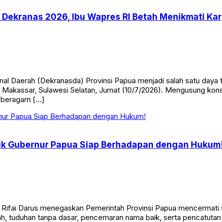
 Dekranas 2026, Ibu Wapres RI Betah Menikmati Kar
al Daerah (Dekranasda) Provinsi Papua menjadi salah satu daya 
 Makassar, Sulawesi Selatan, Jumat (10/7/2026). Mengusung kons
 beragam […]
ik Gubernur Papua Siap Berhadapan dengan Hukum
, Rifai Darus menegaskan Pemerintah Provinsi Papua mencermati
tnah, tuduhan tanpa dasar, pencemaran nama baik, serta pencatut