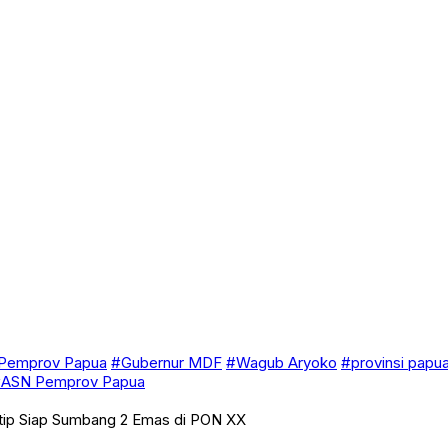
Pemprov Papua
#Gubernur MDF
#Wagub Aryoko
#provinsi papu
ASN Pemprov Papua
ltip Siap Sumbang 2 Emas di PON XX