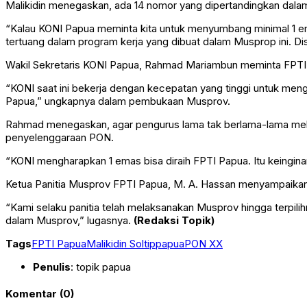
Malikidin menegaskan, ada 14 nomor yang dipertandingkan dalam
“Kalau KONI Papua meminta kita untuk menyumbang minimal 1 ema
tertuang dalam program kerja yang dibuat dalam Musprop ini. Di
Wakil Sekretaris KONI Papua, Rahmad Mariambun meminta FPTI P
“KONI saat ini bekerja dengan kecepatan yang tinggi untuk men
Papua,” ungkapnya dalam pembukaan Musprov.
Rahmad menegaskan, agar pengurus lama tak berlama-lama melak
penyelenggaraan PON.
“KONI mengharapkan 1 emas bisa diraih FPTI Papua. Itu keinginan 
Ketua Panitia Musprov FPTI Papua, M. A. Hassan menyampaika
“Kami selaku panitia telah melaksanakan Musprov hingga terpi
dalam Musprov,” lugasnya.
(Redaksi Topik)
Tags
FPTI Papua
Malikidin Soltip
papua
PON XX
Penulis
: topik papua
Komentar (0)