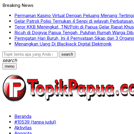
Breaking News
Permainan Kasino Virtual Dengan Peluang Menang Terting
Gelar Patroli Polisi Temukan 4 Senpi di wilayah Perbatasan
Teror KKB Meningkat, TNI/Polri di Papua Gelar Rapat Kh
Ricuh di Dogiyai Papua Tengah, Puluhan Rumah Warga Dib
Peringatan Hari Buruh, Ini 4 Pernyataan Sikap dari 3 Organi
Menangkan Uang Di Blackjack Digital Elektronik
search
search
menu
Beranda
#10539 (tanpa judul)
Aktivitas
Anggota