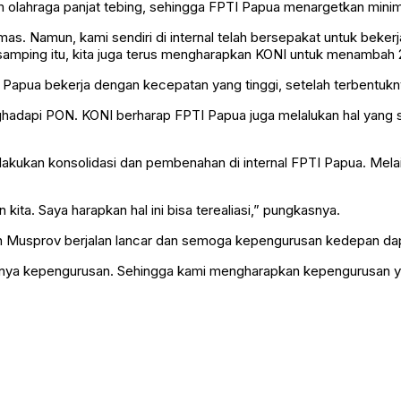
 olahraga panjat tebing, sehingga FPTI Papua menargetkan minim
s. Namun, kami sendiri di internal telah bersepakat untuk beker
samping itu, kita juga terus mengharapkan KONI untuk menambah 2
apua bekerja dengan kecepatan yang tinggi, setelah terbentukn
ghadapi PON. KONI berharap FPTI Papua juga melalukan hal yang 
ukan konsolidasi dan pembenahan di internal FPTI Papua. Melain
kita. Saya harapkan hal ini bisa terealiasi,” pungkasnya.
n Musprov berjalan lancar dan semoga kepengurusan kedepan d
lihnya kepengurusan. Sehingga kami mengharapkan kepengurusan y