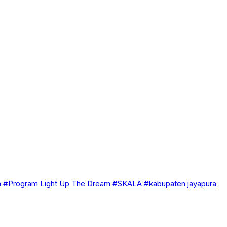
a
#Program Light Up The Dream
#SKALA
#kabupaten jayapura