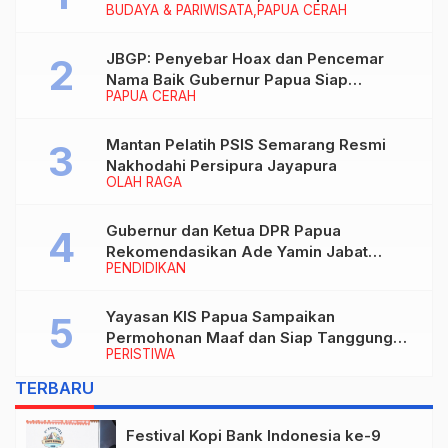
BUDAYA & PARIWISATA
PAPUA CERAH
Menikmati Karya Perajin
JBGP: Penyebar Hoax dan Pencemar
Nama Baik Gubernur Papua Siap
PAPUA CERAH
Berhadapan dengan Hukum!
Mantan Pelatih PSIS Semarang Resmi
Nakhodahi Persipura Jayapura
OLAH RAGA
Gubernur dan Ketua DPR Papua
Rekomendasikan Ade Yamin Jabat
PENDIDIKAN
Rektor IAIN Fattahul Muluk Papua
periode 2026–2030
Yayasan KIS Papua Sampaikan
Permohonan Maaf dan Siap Tanggung
PERISTIWA
Biaya Korban Dugaan Keracunan MBG di
Depapre
TERBARU
Festival Kopi Bank Indonesia ke-9