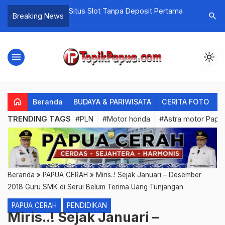
ang Kasino 2026
Situs Slot Tanpa Deposit Pertama
Astra Mot
search
Breaking News
Kontes Te
AHM
menu
light_mode
home
Beranda
BUDAYA & PARIWISATA
CERITA FOTO
C
TRENDING TAGS
#PLN
#Motor honda
#Astra motor Papu
Beranda
»
PAPUA CERAH
»
Miris..! Sejak Januari – Desember
2018 Guru SMK di Serui Belum Terima Uang Tunjangan
PAPUA CERAH
PENDIDIKAN
Miris..! Sejak Januari –