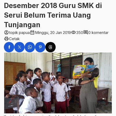
Desember 2018 Guru SMK di
Serui Belum Terima Uang
Tunjangan
account_circle
calendar_month
visibility
comment
topik papua
Minggu, 20 Jan 2019
350
0 komentar
print
Cetak