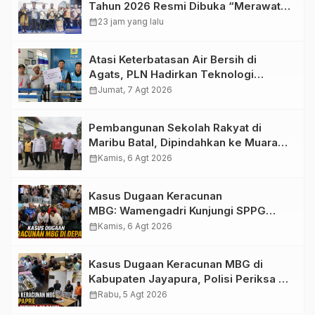
Tahun 2026 Resmi Dibuka “Merawat
Warisan, Membangun Masa Depan
calendar_month
23 jam yang lalu
Papua”
Atasi Keterbatasan Air Bersih di
Agats, PLN Hadirkan Teknologi
Desalinasi untuk Masjid Saiful Al-
calendar_month
Jumat, 7 Agt 2026
Bukhori dan Warga Sekitar
Pembangunan Sekolah Rakyat di
Maribu Batal, Dipindahkan ke Muara
Tami, Ini Sebabnya
calendar_month
Kamis, 6 Agt 2026
Kasus Dugaan Keracunan
MBG: Wamengadri Kunjungi SPPG
Yayasan KIS Papua, Ini yang
calendar_month
Kamis, 6 Agt 2026
Ditemukan
Kasus Dugaan Keracunan MBG di
Kabupaten Jayapura, Polisi Periksa 30
Orang Saksi
calendar_month
Rabu, 5 Agt 2026