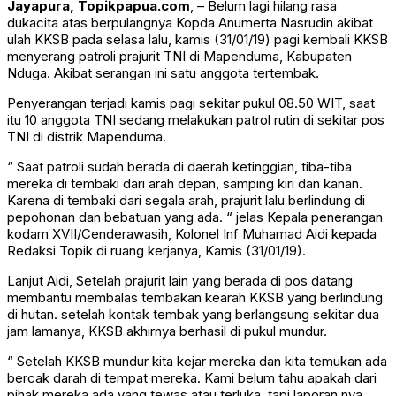
Jayapura, Topikpapua.com
, – Belum lagi hilang rasa
dukacita atas berpulangnya Kopda Anumerta Nasrudin akibat
ulah KKSB pada selasa lalu, kamis (31/01/19) pagi kembali KKSB
menyerang patroli prajurit TNI di Mapenduma, Kabupaten
Nduga. Akibat serangan ini satu anggota tertembak.
Penyerangan terjadi kamis pagi sekitar pukul 08.50 WIT, saat
itu 10 anggota TNI sedang melakukan patrol rutin di sekitar pos
TNI di distrik Mapenduma.
“ Saat patroli sudah berada di daerah ketinggian, tiba-tiba
mereka di tembaki dari arah depan, samping kiri dan kanan.
Karena di tembaki dari segala arah, prajurit lalu berlindung di
pepohonan dan bebatuan yang ada. “ jelas Kepala penerangan
kodam XVII/Cenderawasih, Kolonel Inf Muhamad Aidi kepada
Redaksi Topik di ruang kerjanya, Kamis (31/01/19).
Lanjut Aidi, Setelah prajurit lain yang berada di pos datang
membantu membalas tembakan kearah KKSB yang berlindung
di hutan. setelah kontak tembak yang berlangsung sekitar dua
jam lamanya, KKSB akhirnya berhasil di pukul mundur.
“ Setelah KKSB mundur kita kejar mereka dan kita temukan ada
bercak darah di tempat mereka. Kami belum tahu apakah dari
pihak mereka ada yang tewas atau terluka, tapi laporan nya