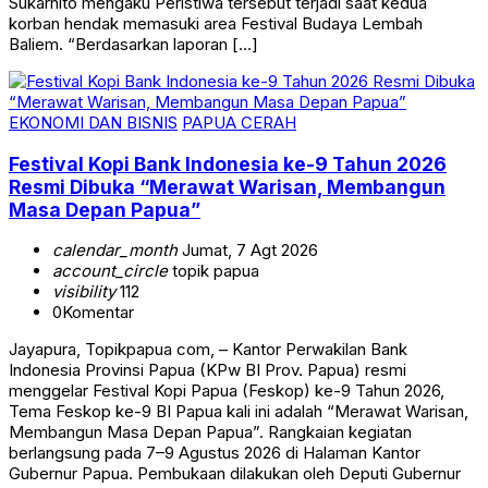
Sukarnito mengaku Peristiwa tersebut terjadi saat kedua
korban hendak memasuki area Festival Budaya Lembah
Baliem. “Berdasarkan laporan […]
EKONOMI DAN BISNIS
PAPUA CERAH
Festival Kopi Bank Indonesia ke-9 Tahun 2026
Resmi Dibuka “Merawat Warisan, Membangun
Masa Depan Papua”
calendar_month
Jumat, 7 Agt 2026
account_circle
topik papua
visibility
112
0
Komentar
Jayapura, Topikpapua com, – Kantor Perwakilan Bank
Indonesia Provinsi Papua (KPw BI Prov. Papua) resmi
menggelar Festival Kopi Papua (Feskop) ke-9 Tahun 2026,
Tema Feskop ke-9 BI Papua kali ini adalah “Merawat Warisan,
Membangun Masa Depan Papua”. Rangkaian kegiatan
berlangsung pada 7–9 Agustus 2026 di Halaman Kantor
Gubernur Papua. Pembukaan dilakukan oleh Deputi Gubernur