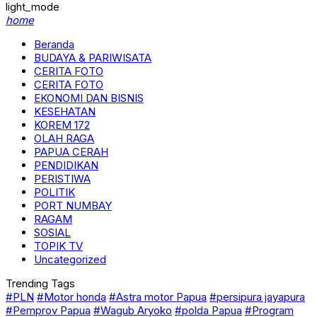
light_mode
home
Beranda
BUDAYA & PARIWISATA
CERITA FOTO
CERITA FOTO
EKONOMI DAN BISNIS
KESEHATAN
KOREM 172
OLAH RAGA
PAPUA CERAH
PENDIDIKAN
PERISTIWA
POLITIK
PORT NUMBAY
RAGAM
SOSIAL
TOPIK TV
Uncategorized
Trending Tags
#PLN
#Motor honda
#Astra motor Papua
#persipura jayapura
#Pemprov Papua
#Wagub Aryoko
#polda Papua
#Program