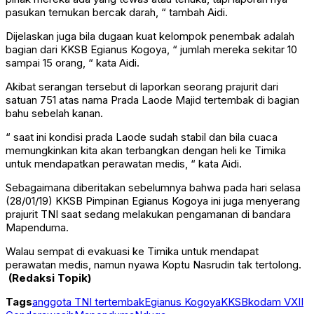
pasukan temukan bercak darah, “ tambah Aidi.
Dijelaskan juga bila dugaan kuat kelompok penembak adalah
bagian dari KKSB Egianus Kogoya, “ jumlah mereka sekitar 10
sampai 15 orang, “ kata Aidi.
Akibat serangan tersebut di laporkan seorang prajurit dari
satuan 751 atas nama Prada Laode Majid tertembak di bagian
bahu sebelah kanan.
“ saat ini kondisi prada Laode sudah stabil dan bila cuaca
memungkinkan kita akan terbangkan dengan heli ke Timika
untuk mendapatkan perawatan medis, “ kata Aidi.
Sebagaimana diberitakan sebelumnya bahwa pada hari selasa
(28/01/19) KKSB Pimpinan Egianus Kogoya ini juga menyerang
prajurit TNI saat sedang melakukan pengamanan di bandara
Mapenduma.
Walau sempat di evakuasi ke Timika untuk mendapat
perawatan medis, namun nyawa Koptu Nasrudin tak tertolong.
(Redaksi Topik)
Tags
anggota TNI tertembak
Egianus Kogoya
KKSB
kodam VXII