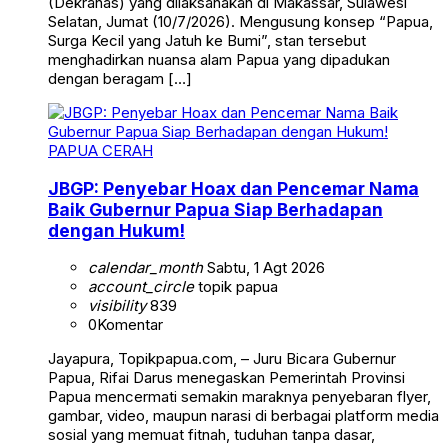
(Dekranas) yang dilaksanakan di Makassar, Sulawesi
Selatan, Jumat (10/7/2026). Mengusung konsep “Papua,
Surga Kecil yang Jatuh ke Bumi”, stan tersebut
menghadirkan nuansa alam Papua yang dipadukan
dengan beragam […]
PAPUA CERAH
JBGP: Penyebar Hoax dan Pencemar Nama
Baik Gubernur Papua Siap Berhadapan
dengan Hukum!
calendar_month
Sabtu, 1 Agt 2026
account_circle
topik papua
visibility
839
0
Komentar
Jayapura, Topikpapua.com, – Juru Bicara Gubernur
Papua, Rifai Darus menegaskan Pemerintah Provinsi
Papua mencermati semakin maraknya penyebaran flyer,
gambar, video, maupun narasi di berbagai platform media
sosial yang memuat fitnah, tuduhan tanpa dasar,