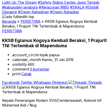
Light Up The Dream
#Safety Riding Center Jawa Tengah
#kabupaten jayapura
#Keracunan MBG
#SKALA
#Distrik
Depapre
#Owen Rahadiyan
#Owen Rahadian
Beranda
»
PERISTIWA
»
KKSB Egianus Kogoya Kembali
Beraksi, 1 Prajurit TNI Tertembak di Mapenduma
PERISTIWA
KKSB Egianus Kogoya Kembali Beraksi, 1 Prajurit
TNI Tertembak di Mapenduma
account_circle
topik papua
calendar_month
Kamis, 31 Jan 2019
visibility
460
comment
0 komentar
print
Cetak
Facebook
Twitter
Whatsapp
Pinterest
Threads
Kepala Penerangan Kodam XVII/Cenderawasih, Kolonel Inf
Muhamad Aidi / Nug