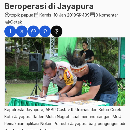
Beroperasi di Jayapura
account_circle
calendar_month
visibility
comment
topik papua
Kamis, 10 Jan 2019
439
0 komentar
print
Cetak
Kapolresta Jayapura, AKBP Gustav R. Urbinas dan Ketua Gojek
Kota Jayapura Raden Mutia Nugrah saat menandatangani MoU
Pemakaian aplikasi Noken Polresta Jayapura bagi pengengemudi