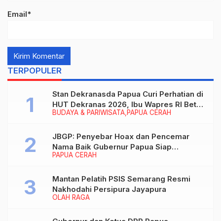
Email*
TERPOPULER
Stan Dekranasda Papua Curi Perhatian di
HUT Dekranas 2026, Ibu Wapres RI Betah
BUDAYA & PARIWISATA
PAPUA CERAH
Menikmati Karya Perajin
JBGP: Penyebar Hoax dan Pencemar
Nama Baik Gubernur Papua Siap
PAPUA CERAH
Berhadapan dengan Hukum!
Mantan Pelatih PSIS Semarang Resmi
Nakhodahi Persipura Jayapura
OLAH RAGA