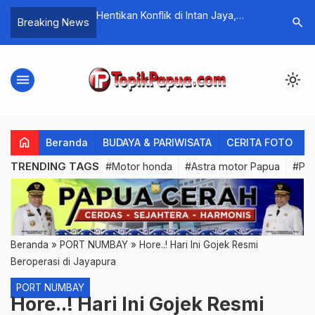
o Virtual Gratis
Hentikan Konflik di Intan Jaya,
Ini Pesa
search
Breaking News
Pemda Papua Tengah Keluarkan 5
Prajurit 
Kebijakan
Papua
menu
light_mode
home
Beranda
BUDAYA & PARIWISATA
CERITA FOTO
C
TRENDING TAGS
#Motor honda
#Astra motor Papua
#PL
Beranda
»
PORT NUMBAY
»
Hore..! Hari Ini Gojek Resmi
Beroperasi di Jayapura
PORT NUMBAY
Hore..! Hari Ini Gojek Resmi