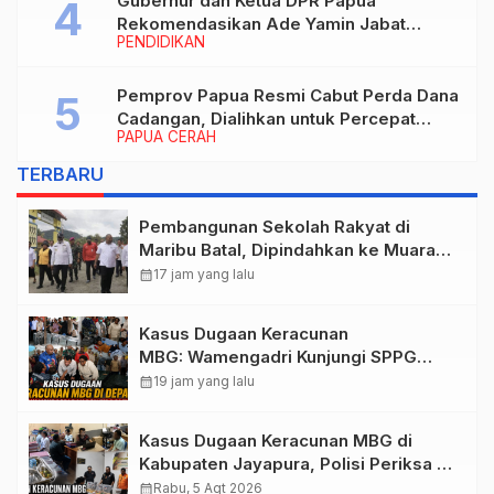
Gubernur dan Ketua DPR Papua
Rekomendasikan Ade Yamin Jabat
PENDIDIKAN
Rektor IAIN Fattahul Muluk Papua
periode 2026–2030
Pemprov Papua Resmi Cabut Perda Dana
Cadangan, Dialihkan untuk Percepat
PAPUA CERAH
Pembangunan dan Layanan Publik
TERBARU
Pembangunan Sekolah Rakyat di
Maribu Batal, Dipindahkan ke Muara
Tami, Ini Sebabnya
calendar_month
17 jam yang lalu
Kasus Dugaan Keracunan
MBG: Wamengadri Kunjungi SPPG
Yayasan KIS Papua, Ini yang
calendar_month
19 jam yang lalu
Ditemukan
Kasus Dugaan Keracunan MBG di
Kabupaten Jayapura, Polisi Periksa 30
Orang Saksi
calendar_month
Rabu, 5 Agt 2026