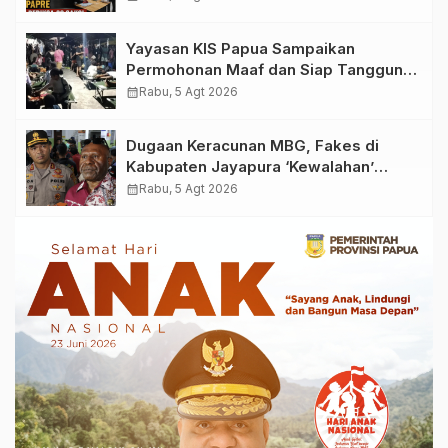
Yayasan KIS Papua Sampaikan
Permohonan Maaf dan Siap Tanggung
Biaya Korban Dugaan Keracunan MBG
calendar_month
Rabu, 5 Agt 2026
di Depapre
Dugaan Keracunan MBG, Fakes di
Kabupaten Jayapura ‘Kewalahan’
Layani Ratusan Korban
calendar_month
Rabu, 5 Agt 2026