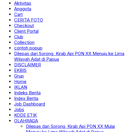
Aktivitas
Anggota
Cart
CERITA FOTO
Checkout
Client Portal
Club
Collection
contoh popup
Dilepas dari Sorong, Kirab Api PON XX Menuju ke Lima
Wilayah Adat di Papua
DISCLAIMER
EKBIS
Grup
Home
IKLAN
Indeks Berita
Index Berita
Job Dashboard
Jobs
KODE ETIK
OLAHRAGA
Dilepas dari Sorong, Kirab Api PON XX Mulai
Menuju ke Lima Wilayah Adat di Papua