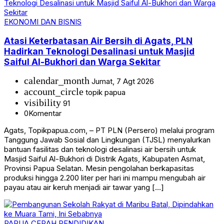
EKONOMI DAN BISNIS
Atasi Keterbatasan Air Bersih di Agats, PLN
Hadirkan Teknologi Desalinasi untuk Masjid
Saiful Al-Bukhori dan Warga Sekitar
calendar_month
Jumat, 7 Agt 2026
account_circle
topik papua
visibility
91
0
Komentar
Agats, Topikpapua.com, – PT PLN (Persero) melalui program
Tanggung Jawab Sosial dan Lingkungan (TJSL) menyalurkan
bantuan fasilitas dan teknologi desalinasi air bersih untuk
Masjid Saiful Al-Bukhori di Distrik Agats, Kabupaten Asmat,
Provinsi Papua Selatan. Mesin pengolahan berkapasitas
produksi hingga 2.200 liter per hari ini mampu mengubah air
payau atau air keruh menjadi air tawar yang […]
PAPUA CERAH
PENDIDIKAN