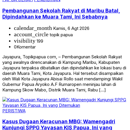
Pembangunan Sekolah Rakyat di Maribu Batal,
Dipindahkan ke Muara Tami, Ini Sebabnya
calendar_month
Kamis, 6 Agt 2026
account_circle
topik papua
visibility
199
0
Komentar
Jayapura, Topikpapua com, – Pembangunan Sekolah Rakyat
yang awalnya direncanakan di Kampung Maribu, Kabupaten
Jayapura terpaksa dibatalkan dan dipindahkan ke lokasi baru di
daerah Muara Tami, Kota Jayapura. Hal tersebut disampaikan
oleh Wali Kota Jayapura Abisai Rollo saat mendampingi Wakil
Gubernur Papua Aryoko A.F Rumaropen meninjau lahan di
Kampung Skow Mabo, Distrik Muara Tami, Rabu […]
PERISTIWA
Kasus Dugaan Keracunan MBG: Wamengadri
Kunjungi SPPG Yayasan KIS Papua, Ini yang