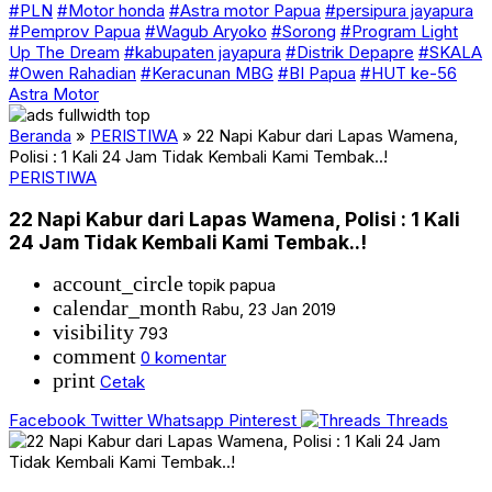
#PLN
#Motor honda
#Astra motor Papua
#persipura jayapura
#Pemprov Papua
#Wagub Aryoko
#Sorong
#Program Light
Up The Dream
#kabupaten jayapura
#Distrik Depapre
#SKALA
#Owen Rahadian
#Keracunan MBG
#BI Papua
#HUT ke-56
Astra Motor
Beranda
»
PERISTIWA
»
22 Napi Kabur dari Lapas Wamena,
Polisi : 1 Kali 24 Jam Tidak Kembali Kami Tembak..!
PERISTIWA
22 Napi Kabur dari Lapas Wamena, Polisi : 1 Kali
24 Jam Tidak Kembali Kami Tembak..!
account_circle
topik papua
calendar_month
Rabu, 23 Jan 2019
visibility
793
comment
0 komentar
print
Cetak
Facebook
Twitter
Whatsapp
Pinterest
Threads