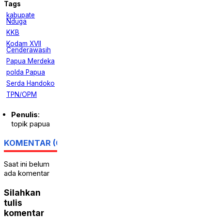
Tags
kabupate
Nduga
KKB
Kodam XVII
Cenderawasih
Papua Merdeka
polda Papua
Serda Handoko
TPN/OPM
Penulis
:
topik papua
KOMENTAR (0)
Saat ini belum
ada komentar
Silahkan
tulis
komentar