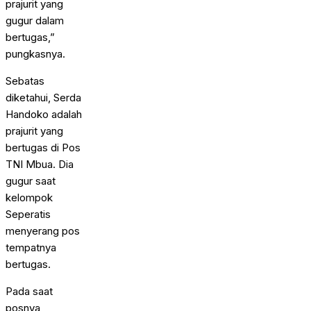
prajurit yang
gugur dalam
bertugas,”
pungkasnya.
Sebatas
diketahui, Serda
Handoko adalah
prajurit yang
bertugas di Pos
TNI Mbua. Dia
gugur saat
kelompok
Seperatis
menyerang pos
tempatnya
bertugas.
Pada saat
posnya