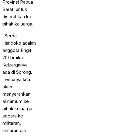
Provinsi Papua
Barat, untuk
diserahkan ke
pihak keluarga.
“Serda
Handoko adalah
anggota Brigif
20/Timika.
Keluarganya
ada di Sorong.
Tentunya kita
akan
menyerahkan
almarhum ke
pihak keluarga
secara ke
militeran,
lantaran dia