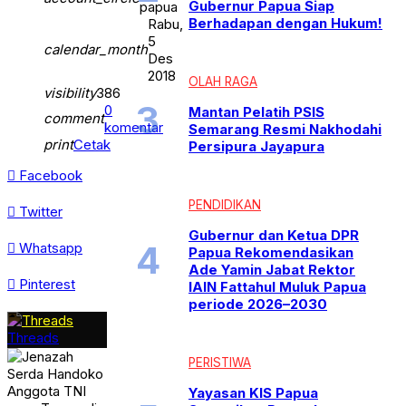
Gubernur Papua Siap
papua
Berhadapan dengan Hukum!
Rabu,
5
calendar_month
Des
2018
OLAH RAGA
visibility
386
0
Mantan Pelatih PSIS
comment
komentar
Semarang Resmi Nakhodahi
print
Cetak
Persipura Jayapura
Facebook
PENDIDIKAN
Twitter
Gubernur dan Ketua DPR
Whatsapp
Papua Rekomendasikan
Ade Yamin Jabat Rektor
Pinterest
IAIN Fattahul Muluk Papua
periode 2026–2030
Threads
PERISTIWA
Yayasan KIS Papua