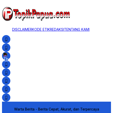
DISCLAIMER
KODE ETIK
REDAKSI
TENTANG KAMI
Warta Berita - Berita Cepat, Akurat, dan Terpercaya