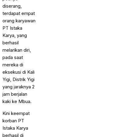
diserang,
terdapat empat
orang karyawan
PT Istaka
Karya, yang
berhasil
melarikan diri,
pada saat
mereka di
eksekusi di Kali
Yigi, Distrik Yigi
yang jaraknya 2
jam berjalan
kaki ke Mbua.
Kini keempat
korban PT
Istaka Karya
berhasil di