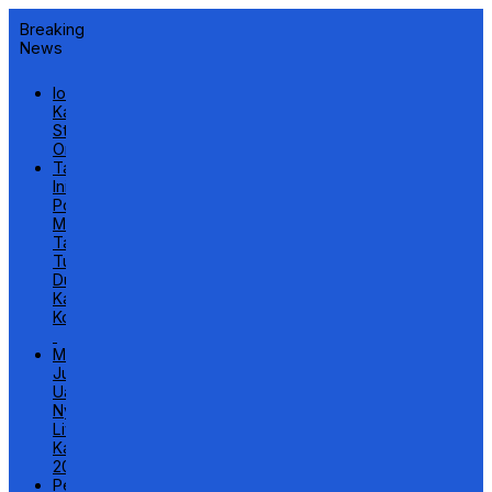
Breaking
News
Ios
Kasino
Strategi
Online
Tahun
Ini,
Polres
Merauke
Target
Tuntaskan
Dua
Kasus
Korupsi
Mesin
Judi
Uang
Nyata
Live
Kasino
2026
Pergantian