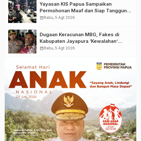
Yayasan KIS Papua Sampaikan
Permohonan Maaf dan Siap Tanggung
Biaya Korban Dugaan Keracunan MBG
calendar_month
Rabu, 5 Agt 2026
di Depapre
Dugaan Keracunan MBG, Fakes di
Kabupaten Jayapura ‘Kewalahan’
Layani Ratusan Korban
calendar_month
Rabu, 5 Agt 2026