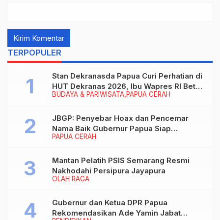
TERPOPULER
Stan Dekranasda Papua Curi Perhatian di
HUT Dekranas 2026, Ibu Wapres RI Betah
BUDAYA & PARIWISATA
PAPUA CERAH
Menikmati Karya Perajin
JBGP: Penyebar Hoax dan Pencemar
Nama Baik Gubernur Papua Siap
PAPUA CERAH
Berhadapan dengan Hukum!
Mantan Pelatih PSIS Semarang Resmi
Nakhodahi Persipura Jayapura
OLAH RAGA
Gubernur dan Ketua DPR Papua
Rekomendasikan Ade Yamin Jabat