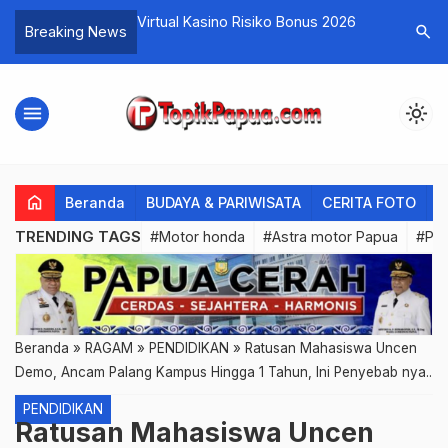
ya Tinjau Lokasi
Virtual Kasino Risiko Bonus 2026
Daftar P
search
Breaking News
antor Gubernur
Sebanyak
gan
menu
light_mode
home
Beranda
BUDAYA & PARIWISATA
CERITA FOTO
C
TRENDING TAGS
#Motor honda
#Astra motor Papua
#PL
Beranda
»
RAGAM
»
PENDIDIKAN
»
Ratusan Mahasiswa Uncen
Demo, Ancam Palang Kampus Hingga 1 Tahun, Ini Penyebab nya..
PENDIDIKAN
Ratusan Mahasiswa Uncen