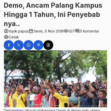
Demo, Ancam Palang Kampus
Hingga 1 Tahun, Ini Penyebab
nya..
account_circle
calendar_month
visibility
comment
topik papua
Senin, 5 Nov 2018
627
0 komentar
print
Cetak
Demonstrasi ratusan mahasiswa Uncen di depan pintu utama