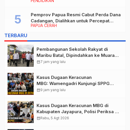
PENDIDIKAN
Rektor IAIN Fattahul Muluk Papua
periode 2026–2030
Pemprov Papua Resmi Cabut Perda Dana
Cadangan, Dialihkan untuk Percepat
PAPUA CERAH
Pembangunan dan Layanan Publik
TERBARU
Pembangunan Sekolah Rakyat di
Maribu Batal, Dipindahkan ke Muara
Tami, Ini Sebabnya
calendar_month
7 jam yang lalu
Kasus Dugaan Keracunan
MBG: Wamengadri Kunjungi SPPG
Yayasan KIS Papua, Ini yang
calendar_month
9 jam yang lalu
Ditemukan
Kasus Dugaan Keracunan MBG di
Kabupaten Jayapura, Polisi Periksa 30
Orang Saksi
calendar_month
Rabu, 5 Agt 2026