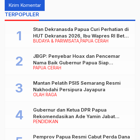
TERPOPULER
Stan Dekranasda Papua Curi Perhatian di
HUT Dekranas 2026, Ibu Wapres RI Betah
BUDAYA & PARIWISATA
PAPUA CERAH
Menikmati Karya Perajin
JBGP: Penyebar Hoax dan Pencemar
Nama Baik Gubernur Papua Siap
PAPUA CERAH
Berhadapan dengan Hukum!
Mantan Pelatih PSIS Semarang Resmi
Nakhodahi Persipura Jayapura
OLAH RAGA
Gubernur dan Ketua DPR Papua
Rekomendasikan Ade Yamin Jabat
PENDIDIKAN
Rektor IAIN Fattahul Muluk Papua
periode 2026–2030
Pemprov Papua Resmi Cabut Perda Dana