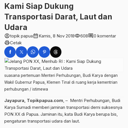
Kami Siap Dukung
Transportasi Darat, Laut dan
Udara
account_circle
calendar_month
visibility
comment
topik papua
Kamis, 8 Nov 2018
608
0 komentar
print
Cetak
suasana pertemuan Menteri Perhubungan, Budi Karya dengan
Wakil Gubernur Papua, Klemen Tinal di ruang kerja kementrian
perhubungan / istimewa
Jayapura, Topikpapua.com
, – Mentri Perhubungan, Budi
Karya Sumadi memberi jaminan transportasi demi suksesnya
PON XX di Papua. Jaminan itu, kata Budi Karya berupa bis,
pengaturan transportasi udara dan laut.