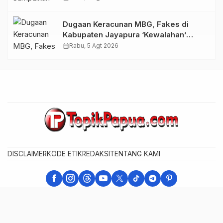
di Depapre
Dugaan Keracunan MBG, Fakes di
Kabupaten Jayapura ‘Kewalahan’
Layani Ratusan Korban
calendar_month
Rabu, 5 Agt 2026
DISCLAIMER
KODE ETIK
REDAKSI
TENTANG KAMI
Warta Berita - Berita Cepat, Akurat, dan Terpercaya
Developer : Web Master Papua