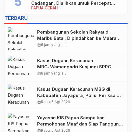
Cadangan, Dialihkan untuk Percepat
PAPUA CERAH
Pembangunan dan Layanan Publik
TERBARU
Pembangunan Sekolah Rakyat di
Maribu Batal, Dipindahkan ke Muara
Tami, Ini Sebabnya
calendar_month
6 jam yang lalu
Kasus Dugaan Keracunan
MBG: Wamengadri Kunjungi SPPG
Yayasan KIS Papua, Ini yang
calendar_month
8 jam yang lalu
Ditemukan
Kasus Dugaan Keracunan MBG di
Kabupaten Jayapura, Polisi Periksa 30
Orang Saksi
calendar_month
Rabu, 5 Agt 2026
Yayasan KIS Papua Sampaikan
Permohonan Maaf dan Siap Tanggung
Biaya Korban Dugaan Keracunan MBG
calendar_month
Rabu, 5 Agt 2026