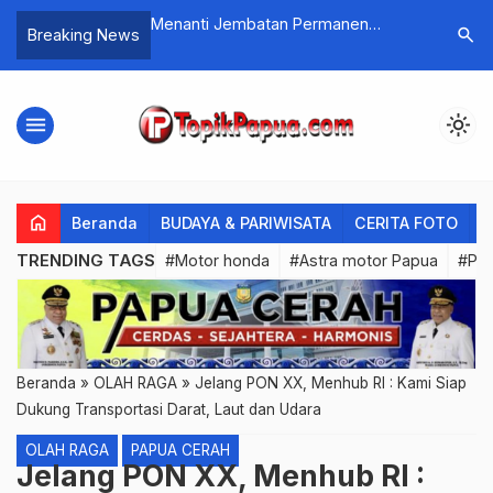
it Pulsa 10 Ribu
Menanti Jembatan Permanen
Mesin Sp
search
Breaking News
n
Sungai Digul Dibangun, Ini yang
Dealer L
Dilakukan Anggota Pos Iwur Kodim
Yahukimo dan Warga
menu
light_mode
home
Beranda
BUDAYA & PARIWISATA
CERITA FOTO
C
TRENDING TAGS
#Motor honda
#Astra motor Papua
#PL
Beranda
»
OLAH RAGA
»
Jelang PON XX, Menhub RI : Kami Siap
Dukung Transportasi Darat, Laut dan Udara
OLAH RAGA
PAPUA CERAH
Jelang PON XX, Menhub RI :