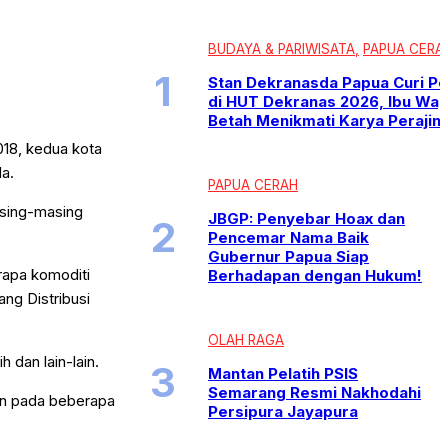
BUDAYA & PARIWISATA
PAPUA CERA
Stan Dekranasda Papua Curi Pe
di HUT Dekranas 2026, Ibu Wap
Betah Menikmati Karya Perajin
018, kedua kota
a.
PAPUA CERAH
asing-masing
JBGP: Penyebar Hoax dan
Pencemar Nama Baik
Gubernur Papua Siap
rapa komoditi
Berhadapan dengan Hukum!
ang Distribusi
OLAH RAGA
 dan lain-lain.
Mantan Pelatih PSIS
Semarang Resmi Nakhodahi
kan pada beberapa
Persipura Jayapura