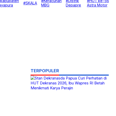
#kabupaten
#Keracunan
#Distrik
#HUT ke-56
#SKALA
ayapura
MBG
Depapre
Astra Motor
TERPOPULER