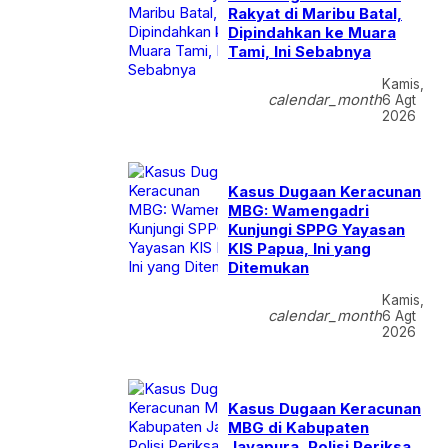
Rakyat di Maribu Batal,
Dipindahkan ke Muara
Tami, Ini Sebabnya
Kamis,
calendar_month
6 Agt
2026
Kasus Dugaan Keracunan
MBG: Wamengadri
Kunjungi SPPG Yayasan
KIS Papua, Ini yang
Ditemukan
Kamis,
calendar_month
6 Agt
2026
Kasus Dugaan Keracunan
MBG di Kabupaten
Jayapura, Polisi Periksa