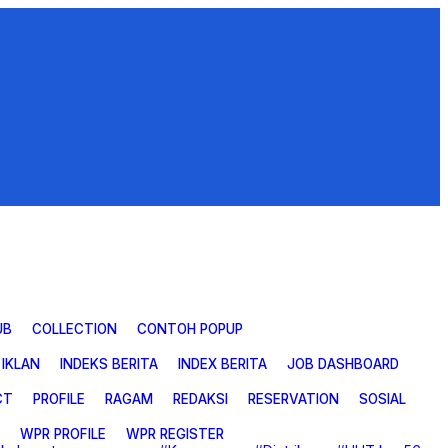
UB
COLLECTION
CONTOH POPUP
IKLAN
INDEKS BERITA
INDEX BERITA
JOB DASHBOARD
CT
PROFILE
RAGAM
REDAKSI
RESERVATION
SOSIAL
WPR PROFILE
WPR REGISTER