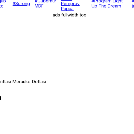
gub
#Gubernur
#Program Light
#Sorong
Pemprov
ko
MDF
Up The Dream
j
Papua
nflasi Merauke Deflasi
i