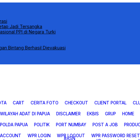
rasi
Tetap Jadi Tersangka
sional PPI di Negara Turki
n Bintang Berhasil Dievakuasi
OTA
CART
CERITA FOTO
CHECKOUT
CLIENT PORTAL
CL
 WILAYAH ADAT DI PAPUA
DISCLAIMER
EKBIS
GRUP
HOME
POLDA PAPUA
POLITIK
PORT NUMBAY
POST A JOB
PRODU
 ACCOUNT
WPR LOGIN
WPR LOGOUT
WPR PASSWORD RESET
#ASN