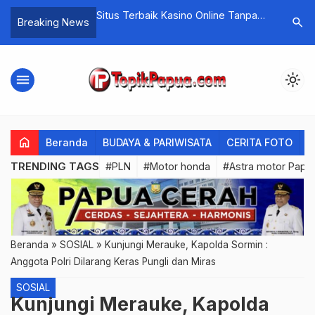
sino No Deposit
Situs Terbaik Kasino Online Tanpa
Pasukan 
search
Breaking News
Deposit
Bagi KKB,
Kondusif
menu
light_mode
home
Beranda
BUDAYA & PARIWISATA
CERITA FOTO
C
TRENDING TAGS
#PLN
#Motor honda
#Astra motor Papu
Beranda
»
SOSIAL
»
Kunjungi Merauke, Kapolda Sormin :
Anggota Polri Dilarang Keras Pungli dan Miras
SOSIAL
Kunjungi Merauke, Kapolda