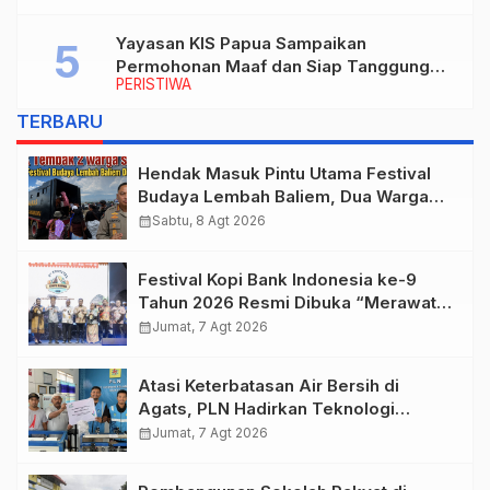
periode 2026–2030
Yayasan KIS Papua Sampaikan
Permohonan Maaf dan Siap Tanggung
PERISTIWA
Biaya Korban Dugaan Keracunan MBG di
Depapre
TERBARU
Hendak Masuk Pintu Utama Festival
Budaya Lembah Baliem, Dua Warga
Sipil Ditembak OTK
calendar_month
Sabtu, 8 Agt 2026
Festival Kopi Bank Indonesia ke-9
Tahun 2026 Resmi Dibuka “Merawat
Warisan, Membangun Masa Depan
calendar_month
Jumat, 7 Agt 2026
Papua”
Atasi Keterbatasan Air Bersih di
Agats, PLN Hadirkan Teknologi
Desalinasi untuk Masjid Saiful Al-
calendar_month
Jumat, 7 Agt 2026
Bukhori dan Warga Sekitar