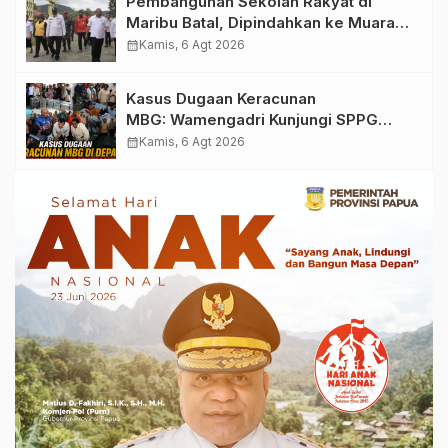
Pembangunan Sekolah Rakyat di
Maribu Batal, Dipindahkan ke Muara
Tami, Ini Sebabnya
calendar_month
Kamis, 6 Agt 2026
Kasus Dugaan Keracunan
MBG: Wamengadri Kunjungi SPPG
Yayasan KIS Papua, Ini yang
calendar_month
Kamis, 6 Agt 2026
Ditemukan