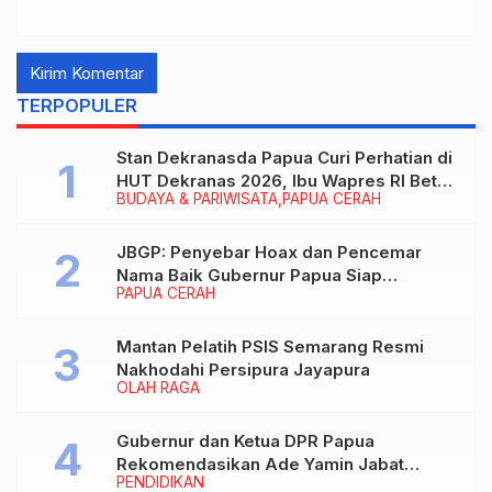
TERPOPULER
Stan Dekranasda Papua Curi Perhatian di
HUT Dekranas 2026, Ibu Wapres RI Betah
BUDAYA & PARIWISATA
PAPUA CERAH
Menikmati Karya Perajin
JBGP: Penyebar Hoax dan Pencemar
Nama Baik Gubernur Papua Siap
PAPUA CERAH
Berhadapan dengan Hukum!
Mantan Pelatih PSIS Semarang Resmi
Nakhodahi Persipura Jayapura
OLAH RAGA
Gubernur dan Ketua DPR Papua
Rekomendasikan Ade Yamin Jabat
PENDIDIKAN
Rektor IAIN Fattahul Muluk Papua