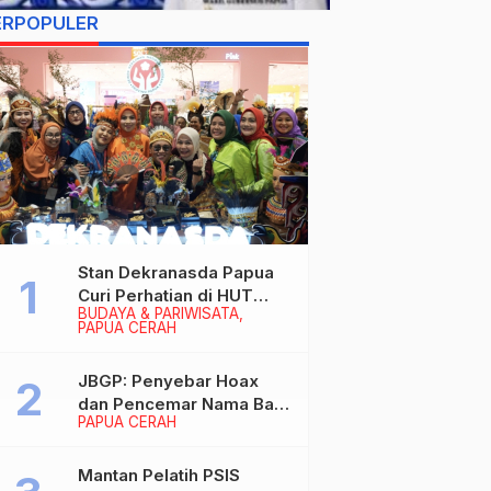
ERPOPULER
Stan Dekranasda Papua
Curi Perhatian di HUT
BUDAYA & PARIWISATA
Dekranas 2026, Ibu
PAPUA CERAH
Wapres RI Betah
Menikmati Karya Perajin
JBGP: Penyebar Hoax
dan Pencemar Nama Baik
PAPUA CERAH
Gubernur Papua Siap
Berhadapan dengan
Hukum!
Mantan Pelatih PSIS