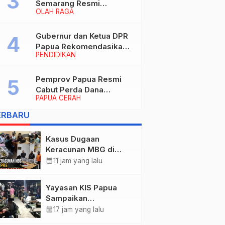
Semarang Resmi
OLAH RAGA
Nakhodahi Persipura
Jayapura
Gubernur dan Ketua DPR
Papua Rekomendasikan
PENDIDIKAN
Ade Yamin Jabat Rektor
IAIN Fattahul Muluk Papua
periode 2026–2030
Pemprov Papua Resmi
Cabut Perda Dana
PAPUA CERAH
Cadangan, Dialihkan
untuk Percepat
ERBARU
Pembangunan dan
Layanan Publik
Kasus Dugaan
Keracunan MBG di
Kabupaten Jayapura,
calendar_month
11 jam yang lalu
Polisi Periksa 30 Orang
Saksi
Yayasan KIS Papua
Sampaikan
Permohonan Maaf dan
calendar_month
17 jam yang lalu
Siap Tanggung Biaya