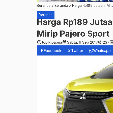
Beranda
»
Beranda
»
Harga Rp189 Jutaan, Mits
Beranda
Harga Rp189 Jutaa
Mirip Pajero Sport
account_circle
calendar_month
visibility
comm
topik papua
Sabtu, 9 Sep 2017
237
Facebook
Twitter
Whatsapp