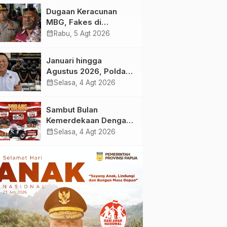
Korban Dugaan
Dugaan Keracunan
Keracunan MBG di
MBG, Fakes di
Depapre
Kabupaten Jayapura
calendar_month
Rabu, 5 Agt 2026
‘Kewalahan’ Layani
Ratusan Korban
Januari hingga
Agustus 2026, Polda
Papua Berhasil Ungkap
calendar_month
Selasa, 4 Agt 2026
27 Kasus Sabu dan 111
Kasus Ganja
Sambut Bulan
Kemerdekaan Dengan
Promo ‘TORANG’ dari
calendar_month
Selasa, 4 Agt 2026
Honda