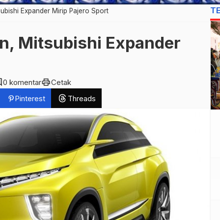
T
ubishi Expander Mirip Pajero Sport
n, Mitsubishi Expander
ent
print
0 komentar
Cetak
Pinterest
Threads