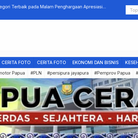
egori Terbaik pada Malam Penghargaan Apresiasi
Jabat Plt S
Laporan Fikt
CERITA FOTO
CERITA FOTO
EKONOMI DAN BISNIS
KESE
motor Papua
#PLN
#persipura jayapura
#Pemprov Papua