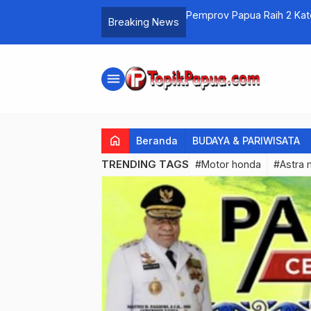
Pemprov Papua Raih 2 Kat
Breaking News
Pemerintah Daerah 2026
menu
home
Beranda
BUDAYA & PARIWISATA
TRENDING TAGS
#Motor honda
#Astra 