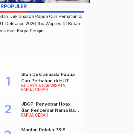
ERPOPULER
Stan Dekranasda Papua
Curi Perhatian di HUT
BUDAYA & PARIWISATA
Dekranas 2026, Ibu
PAPUA CERAH
Wapres RI Betah
Menikmati Karya Perajin
JBGP: Penyebar Hoax
dan Pencemar Nama Baik
PAPUA CERAH
Gubernur Papua Siap
Berhadapan dengan
Hukum!
Mantan Pelatih PSIS