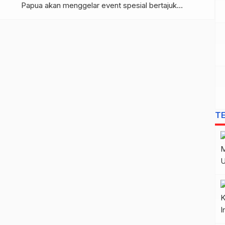
Papua akan menggelar event spesial bertajuk
“Scoopy Your Mode, Your Ride” pada Minggu, 24 Mei
2026, bertempat di Ibiza Coffee, Kota Jayapura. Event
ini terbuka untuk umum dan siap menghadirkan
pengalaman berkendara yang stylish, […]
T