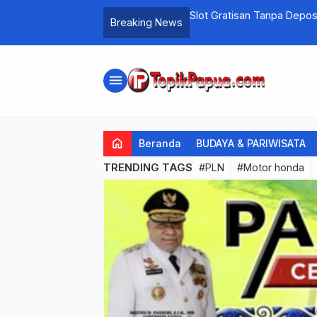
Menangkan Berjudi Kasino
Breaking News
…
menu
home
Beranda
BUDAYA & PARIWISATA
TRENDING TAGS
#PLN
#Motor honda