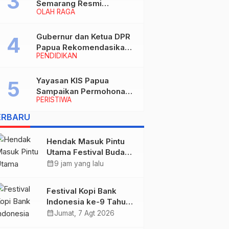
Semarang Resmi
OLAH RAGA
Nakhodahi Persipura
Jayapura
Gubernur dan Ketua DPR
Papua Rekomendasikan
PENDIDIKAN
Ade Yamin Jabat Rektor
IAIN Fattahul Muluk Papua
periode 2026–2030
Yayasan KIS Papua
Sampaikan Permohonan
PERISTIWA
Maaf dan Siap Tanggung
Biaya Korban Dugaan
ERBARU
Keracunan MBG di
Depapre
Hendak Masuk Pintu
Utama Festival Budaya
Lembah Baliem, Dua
calendar_month
9 jam yang lalu
Warga Sipil Ditembak
OTK
Festival Kopi Bank
Indonesia ke-9 Tahun
2026 Resmi Dibuka
calendar_month
Jumat, 7 Agt 2026
“Merawat Warisan,