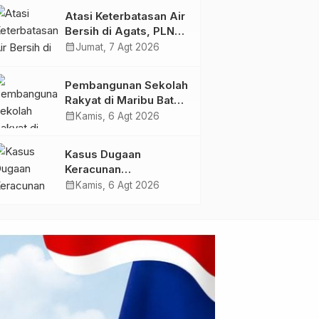
Membangun Masa
Atasi Keterbatasan Air
Depan Papua”
Bersih di Agats, PLN
Hadirkan Teknologi
calendar_month
Jumat, 7 Agt 2026
Desalinasi untuk
Masjid Saiful Al-
Pembangunan Sekolah
Bukhori dan Warga
Rakyat di Maribu Batal,
Sekitar
Dipindahkan ke Muara
calendar_month
Kamis, 6 Agt 2026
Tami, Ini Sebabnya
Kasus Dugaan
Keracunan
MBG: Wamengadri
calendar_month
Kamis, 6 Agt 2026
Kunjungi SPPG
Yayasan KIS Papua, Ini
yang Ditemukan