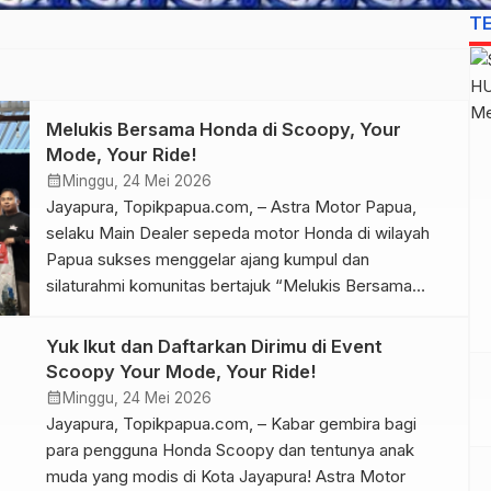
T
Melukis Bersama Honda di Scoopy, Your
Mode, Your Ride!
calendar_month
Minggu, 24 Mei 2026
Jayapura, Topikpapua.com, – Astra Motor Papua,
selaku Main Dealer sepeda motor Honda di wilayah
Papua sukses menggelar ajang kumpul dan
silaturahmi komunitas bertajuk “Melukis Bersama
Honda di Scoopy, Your Mode, Your Ride!”.
Menggabungkan antusiasme otomotif dan kreativitas
Yuk Ikut dan Daftarkan Dirimu di Event
seni, kegiatan ini diselenggarakan di Ibiza Cafe,
Scoopy Your Mode, Your Ride!
Jayapura, pada Minggu (24/5/2026). Acara ini menjadi
calendar_month
Minggu, 24 Mei 2026
wadah interaksi yang hangat […]
Jayapura, Topikpapua.com, – Kabar gembira bagi
para pengguna Honda Scoopy dan tentunya anak
muda yang modis di Kota Jayapura! Astra Motor