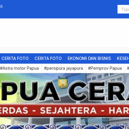
 Online 2026
Judi Slot D
CERITA FOTO
CERITA FOTO
EKONOMI DAN BISNIS
KESE
#Astra motor Papua
#persipura jayapura
#Pemprov Papua