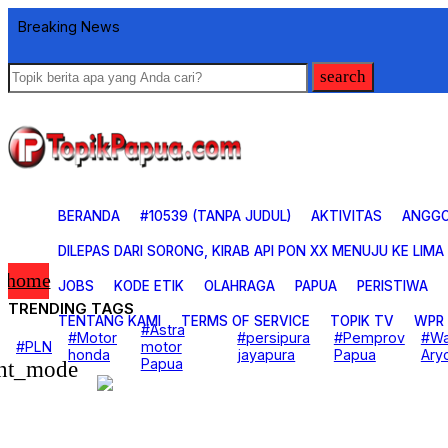
Breaking News
search
BERANDA
#10539 (TANPA JUDUL)
AKTIVITAS
ANGG
DILEPAS DARI SORONG, KIRAB API PON XX MENUJU KE LIMA
home
JOBS
KODE ETIK
OLAHRAGA
PAPUA
PERISTIWA
TRENDING TAGS
TENTANG KAMI
TERMS OF SERVICE
TOPIK TV
WPR
Beranda
#Astra
#Motor
#persipura
#Pemprov
#W
BUDAYA & PARIWISATA
#PLN
motor
honda
jayapura
Papua
Ary
CERITA FOTO
Papua
ght_mode
CERITA FOTO
EKONOMI DAN BISNIS
KESEHATAN
KOREM 172
OLAH RAGA