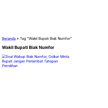
PAPUA CERAH
PENDIDIKAN
PERISTIWA
POLITIK
PORT NUMBAY
RAGAM
SOSIAL
TOPIK TV
Uncategorized
Beranda
»
Tag "Wakil Bupati Biak Numfor"
Wakil Bupati Biak Numfor