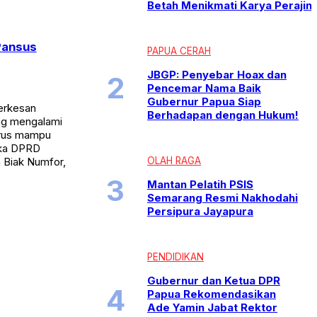
Betah Menikmati Karya Perajin
Pansus
PAPUA CERAH
JBGP: Penyebar Hoax dan
Pencemar Nama Baik
Gubernur Papua Siap
erkesan
Berhadapan dengan Hukum!
ang mengalami
arus mampu
maka DPRD
OLAH RAGA
n Biak Numfor,
Mantan Pelatih PSIS
Semarang Resmi Nakhodahi
Persipura Jayapura
PENDIDIKAN
Gubernur dan Ketua DPR
Papua Rekomendasikan
Ade Yamin Jabat Rektor