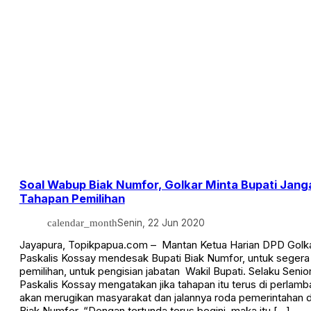
Soal Wabup Biak Numfor, Golkar Minta Bupati Jang
Tahapan Pemilihan
calendar_month
Senin, 22 Jun 2020
Jayapura, Topikpapua.com – Mantan Ketua Harian DPD Golk
Paskalis Kossay mendesak Bupati Biak Numfor, untuk sege
pemilihan, untuk pengisian jabatan Wakil Bupati. Selaku Senior
Paskalis Kossay mengatakan jika tahapan itu terus di perlamb
akan merugikan masyarakat dan jalannya roda pemerintahan 
Biak Numfor. “Dengan tertunda terus begini, maka itu […]