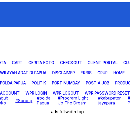
OTA
CART
CERITA FOTO
CHECKOUT
CLIENT PORTAL
CL
 WILAYAH ADAT DI PAPUA
DISCLAIMER
EKBIS
GRUP
HOME
POLDA PAPUA
POLITIK
PORT NUMBAY
POST A JOB
PRODU
 ACCOUNT
WPR LOGIN
WPR LOGOUT
WPR PASSWORD RESET
agub
#polda
#Program Light
#kabupaten
#
#Sorong
oko
Papua
Up The Dream
jayapura
P