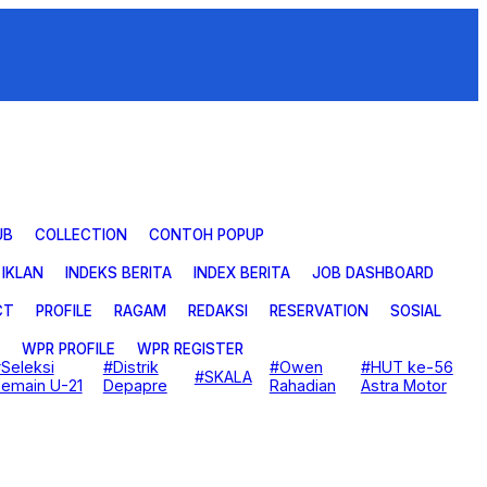
UB
COLLECTION
CONTOH POPUP
IKLAN
INDEKS BERITA
INDEX BERITA
JOB DASHBOARD
CT
PROFILE
RAGAM
REDAKSI
RESERVATION
SOSIAL
WPR PROFILE
WPR REGISTER
Seleksi
#Distrik
#Owen
#HUT ke-56
#SKALA
emain U-21
Depapre
Rahadian
Astra Motor