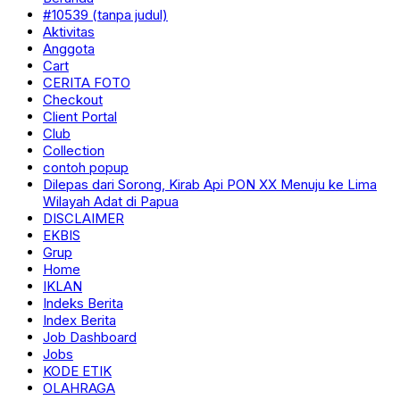
#10539 (tanpa judul)
Aktivitas
Anggota
Cart
CERITA FOTO
Checkout
Client Portal
Club
Collection
contoh popup
Dilepas dari Sorong, Kirab Api PON XX Menuju ke Lima
Wilayah Adat di Papua
DISCLAIMER
EKBIS
Grup
Home
IKLAN
Indeks Berita
Index Berita
Job Dashboard
Jobs
KODE ETIK
OLAHRAGA