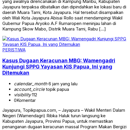
yang awalnya direncanakan di Kampung Maribu, Kabupaten
Jayapura terpaksa dibatalkan dan dipindahkan ke lokasi baru di
daerah Muara Tami, Kota Jayapura. Hal tersebut disampaikan
oleh Wali Kota Jayapura Abisai Rollo saat mendampingi Wakil
Gubernur Papua Aryoko A.F Rumaropen meninjau lahan di
Kampung Skow Mabo, Distrik Muara Tami, Rabu […]
PERISTIWA
Kasus Dugaan Keracunan MBG: Wamengadri
Kunjungi SPPG Yayasan KIS Papua, Ini yang
Ditemukan
calendar_month
6 jam yang lalu
account_circle
topik papua
visibility
112
0
Komentar
Jayapura, Topikpapua.com, – Jayapura – Wakil Menteri Dalam
Negeri (Wamendagri) Ribka Haluk turun langsung ke
Kabupaten Jayapura, Provinsi Papua, untuk memastikan
penanganan dugaan keracunan massal Program Makan Bergizi