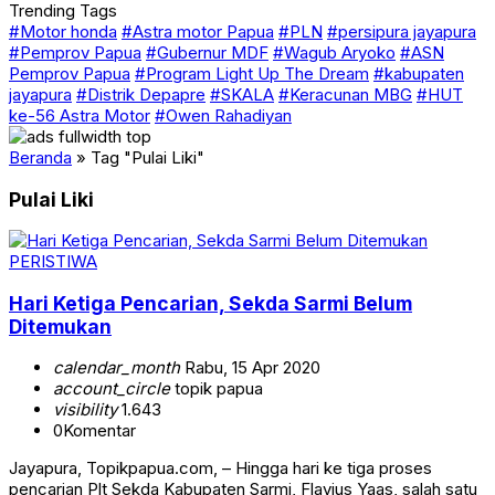
Trending Tags
#Motor honda
#Astra motor Papua
#PLN
#persipura jayapura
#Pemprov Papua
#Gubernur MDF
#Wagub Aryoko
#ASN
Pemprov Papua
#Program Light Up The Dream
#kabupaten
jayapura
#Distrik Depapre
#SKALA
#Keracunan MBG
#HUT
ke-56 Astra Motor
#Owen Rahadiyan
Beranda
»
Tag "Pulai Liki"
Pulai Liki
PERISTIWA
Hari Ketiga Pencarian, Sekda Sarmi Belum
Ditemukan
calendar_month
Rabu, 15 Apr 2020
account_circle
topik papua
visibility
1.643
0
Komentar
Jayapura, Topikpapua.com, – Hingga hari ke tiga proses
pencarian Plt Sekda Kabupaten Sarmi, Flavius Yaas, salah satu