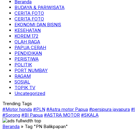
Beranda
BUDAYA & PARIWISATA
CERITA FOTO
CERITA FOTO
EKONOMI DAN BISNIS
KESEHATAN
KOREM 172
OLAH RAGA
PAPUA CERAH
PENDIDIKAN
PERISTIWA
POLITIK
PORT NUMBAY
RAGAM
SOSIAL
TOPIK TV
Uncategorized
Trending Tags
#Motor honda
#PLN
#Astra motor Papua
#persipura jayapura
#
#Sorong
#BI Papua
#ASTRA MOTOR
#SKALA
Beranda
»
Tag "PN Balikpapan"