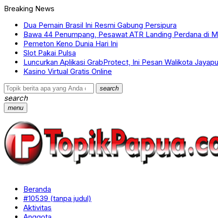
Breaking News
Dua Pemain Brasil Ini Resmi Gabung Persipura
Bawa 44 Penumpang, Pesawat ATR Landing Perdana di M
Pemeton Keno Dunia Hari Ini
Slot Pakai Pulsa
Luncurkan Aplikasi GrabProtect, Ini Pesan Walikota Jayapu
Kasino Virtual Gratis Online
search
search
menu
Beranda
#10539 (tanpa judul)
Aktivitas
Anggota