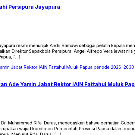
hi Persipura Jayapura
ayapura resmi menunjuk Andri Ramawi sebagai pelatih kepala 
aikan Direktur Sepakbola Persipura, Angel Alfredo Vera lewat rilis
Papua, […]
n Ade Yamin Jabat Rektor IAIN Fattahul Muluk Pa
, Dr. Muhammad Rifai Darus, menegaskan bahwa perhatian Gubernu
 merupakan wujud komitmen Pemerintah Provinsi Papua dalam me
ua. Menurut Rifai Darus, […]