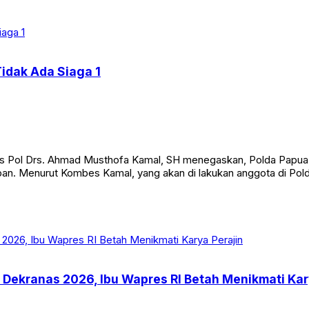
idak Ada Siaga 1
Pol Drs. Ahmad Musthofa Kamal, SH menegaskan, Polda Papua ti
an. Menurut Kombes Kamal, yang akan di lakukan anggota di Polda
 Dekranas 2026, Ibu Wapres RI Betah Menikmati Kar