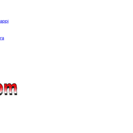
appi
ra