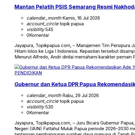
Mantan Pelatih PSIS Semarang Resmi Nakhoda
calendar_month
Kamis, 16 Jul 2026
account_circle
topik papua
visibility
545
0
Komentar
Jayapura, Topikpapua com, – Manajemen Tim Persipura J
Hitam lolos ke Liga I Indonesia. Kepastian tersebut disamp
Menurut Alfredo, Andri dinilai memahami karakter pemain 
PENDIDIKAN
Gubernur dan Ketua DPR Papua Rekomendasika
calendar_month
Rabu, 29 Jul 2026
account_circle
topik papua
visibility
530
0
Komentar
Jayapura, Topikpapua.com, – Juru Bicara Gubernur Papua
Negeri (IAIN) Fattahul Muluk Papua periode 2026–2030
tantangan pembangunan sumber daya manusia di Tanah Pap