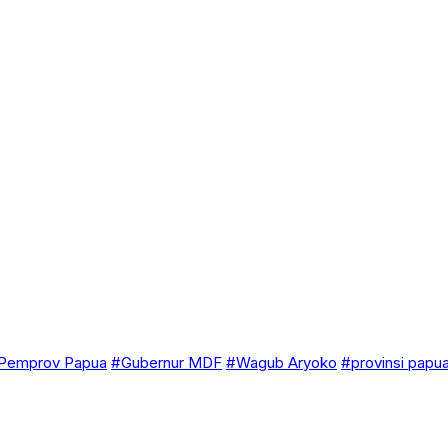
Pemprov Papua
#Gubernur MDF
#Wagub Aryoko
#provinsi papu