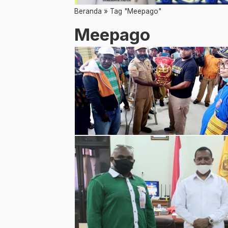
Beranda
»
Tag "Meepago"
Meepago