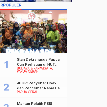
ERPOPULER
Stan Dekranasda Papua
Curi Perhatian di HUT
BUDAYA & PARIWISATA
Dekranas 2026, Ibu
PAPUA CERAH
Wapres RI Betah
Menikmati Karya Perajin
JBGP: Penyebar Hoax
dan Pencemar Nama Baik
PAPUA CERAH
Gubernur Papua Siap
Berhadapan dengan
Hukum!
Mantan Pelatih PSIS