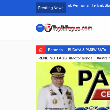
Trik Permainan Terbaik Bl
Breaking News
menu
home
Beranda
BUDAYA & PARIWISATA
TRENDING TAGS
#Motor honda
#Astra 