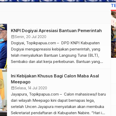
T
KNPI Dogiyai Apresiasi Bantuan Pemerintah
calendar_month
Senin, 20 Jul 2020
Dogiyai, Topikpapua.com – DPD KNPI Kabupaten
Dogiyai mengapreasisi kebijakan pemerintah, yang
telah menyalurkan Bantuan Langsung Tunai (BLT),
Sembako dan alat kerja perkebunan. Bantuan yang
disalurkan melalui Badan Pemberdayaan Masyarakat
Kampung (BPMK) tersebut dibagikan kepada
Ini Kebijakan Khusus Bagi Calon Maba Asal
masyarakat di 79 kampung, yang ada di Kabupaten
Meepago
Dogiyai. ” Ini merupakan hal termaju dan kebijakan
calendar_month
Selasa, 14 Jul 2020
yang sangat baik dari Pemerintah, karena mengajak
Jayapura, Topikpapua.com – Calon mahasiswa/I baru
[…]
dari wilayah Meepago kini dapat bernapas lega,
setelah Uncen Jayapura menyatakan akan membuka
Sekretariat pendaftaran di Kabupaten Nabire. “Hari ini