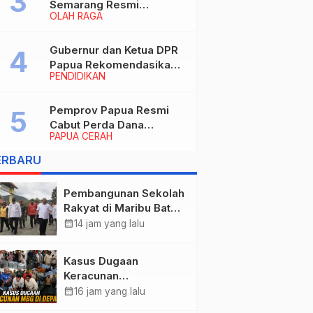
Semarang Resmi
OLAH RAGA
Nakhodahi Persipura
Jayapura
Gubernur dan Ketua DPR
Papua Rekomendasikan
PENDIDIKAN
Ade Yamin Jabat Rektor
IAIN Fattahul Muluk Papua
periode 2026–2030
Pemprov Papua Resmi
Cabut Perda Dana
PAPUA CERAH
Cadangan, Dialihkan
untuk Percepat
ERBARU
Pembangunan dan
Layanan Publik
Pembangunan Sekolah
Rakyat di Maribu Batal,
Dipindahkan ke Muara
calendar_month
14 jam yang lalu
Tami, Ini Sebabnya
Kasus Dugaan
Keracunan
MBG: Wamengadri
calendar_month
16 jam yang lalu
Kunjungi SPPG