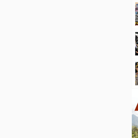
menghambat tahapan pendaftaran Penerimaan
Peserta Didik Baru (PPDB) bagi pelajar dari tingkat
SMP, SMA […]