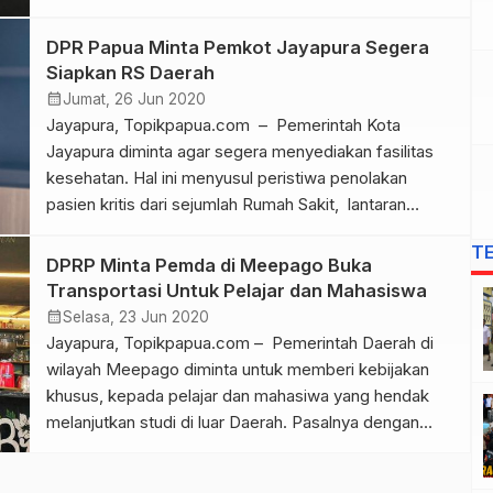
saya bertemu dengan Rektor Uncen, Dr. Ir. Apolo
Safanpo, ST., MT, dan beliau akan mengambil
DPR Papua Minta Pemkot Jayapura Segera
kebijakan khusus terkait keresahan adik-adik kita ini,”
Siapkan RS Daerah
kata Anggota Komisi IV DPR Papua, Alfred […]
calendar_month
Jumat, 26 Jun 2020
Jayapura, Topikpapua.com – Pemerintah Kota
Jayapura diminta agar segera menyediakan fasilitas
kesehatan. Hal ini menyusul peristiwa penolakan
pasien kritis dari sejumlah Rumah Sakit, lantaran
keterbatasan fasilitas akibat pandemic Covid-19.
T
Anggota Komisi V DPR Papua, Decky Nawipa
DPRP Minta Pemda di Meepago Buka
mengatakan peristiwa almarhum Hanafi Retob
Transportasi Untuk Pelajar dan Mahasiswa
menjadi tanda dan peringatan kepada pemerintah
calendar_month
Selasa, 23 Jun 2020
daerah,khususnya Pemkot Jayapura untuk sesegera
Jayapura, Topikpapua.com – Pemerintah Daerah di
mungkin menyediakan fasilitas […]
wilayah Meepago diminta untuk memberi kebijakan
khusus, kepada pelajar dan mahasiwa yang hendak
melanjutkan studi di luar Daerah. Pasalnya dengan
kebijakan menutup akses keluar masuk wilayah, kata
Anggota DPR Papua, Alfred Fredy Anouw, tentu akan