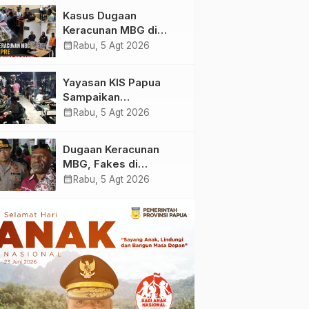
Yayasan KIS Papua, Ini
Kasus Dugaan
yang Ditemukan
Keracunan MBG di
Kabupaten Jayapura,
calendar_month
Rabu, 5 Agt 2026
Polisi Periksa 30 Orang
Saksi
Yayasan KIS Papua
Sampaikan
Permohonan Maaf dan
calendar_month
Rabu, 5 Agt 2026
Siap Tanggung Biaya
Korban Dugaan
Dugaan Keracunan
Keracunan MBG di
MBG, Fakes di
Depapre
Kabupaten Jayapura
calendar_month
Rabu, 5 Agt 2026
‘Kewalahan’ Layani
Ratusan Korban