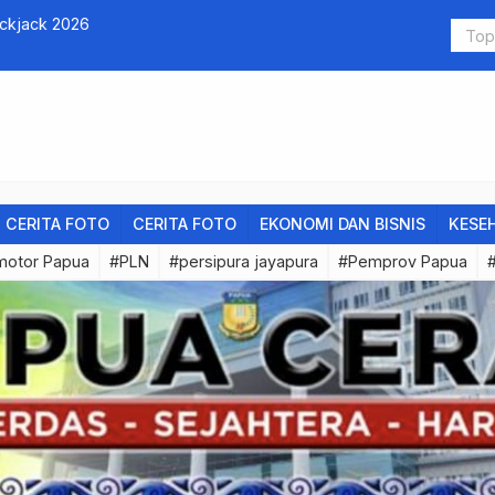
ackjack 2026
Pria Tanpa
CERITA FOTO
CERITA FOTO
EKONOMI DAN BISNIS
KESE
motor Papua
#PLN
#persipura jayapura
#Pemprov Papua