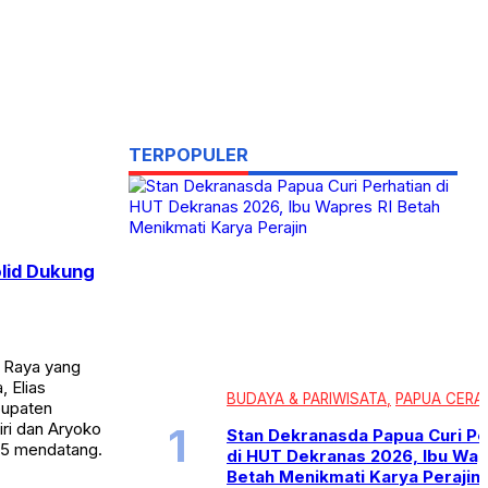
TERPOPULER
lid Dukung
 Raya yang
 Elias
BUDAYA & PARIWISATA
PAPUA CERA
bupaten
i dan Aryoko
Stan Dekranasda Papua Curi Pe
25 mendatang.
di HUT Dekranas 2026, Ibu Wap
Betah Menikmati Karya Perajin