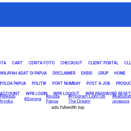
OTA
CART
CERITA FOTO
CHECKOUT
CLIENT PORTAL
CL
 WILAYAH ADAT DI PAPUA
DISCLAIMER
EKBIS
GRUP
HOME
POLDA PAPUA
POLITIK
PORT NUMBAY
POST A JOB
PRODU
 ACCOUNT
WPR LOGIN
WPR LOGOUT
WPR PASSWORD RESET
#Wagub
#polda
#Program Light Up
#kabupa
#Sorong
Aryoko
Papua
The Dream
jayapura