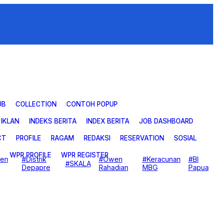
UB
COLLECTION
CONTOH POPUP
IKLAN
INDEKS BERITA
INDEX BERITA
JOB DASHBOARD
CT
PROFILE
RAGAM
REDAKSI
RESERVATION
SOSIAL
WPR PROFILE
WPR REGISTER
ten
#Distrik
#Owen
#Keracunan
#BI
#SKALA
Depapre
Rahadian
MBG
Papua