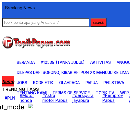
Breaking News
search
BERANDA
#10539 (TANPA JUDUL)
AKTIVITAS
ANGG
DILEPAS DARI SORONG, KIRAB API PON XX MENUJU KE LIMA
home
JOBS
KODE ETIK
OLAHRAGA
PAPUA
PERISTIWA
TRENDING TAGS
TENTANG KAMI
TERMS OF SERVICE
TOPIK TV
WPR
Beranda
#Motor
#Astra
#persipura
#Pemprov
#PLN
BUDAYA & PARIWISATA
honda
motor Papua
jayapura
Papua
CERITA FOTO
ght_mode
CERITA FOTO
EKONOMI DAN BISNIS
KESEHATAN
KOREM 172
OLAH RAGA