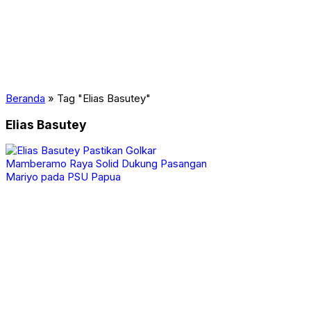
PAPUA CERAH
PENDIDIKAN
PERISTIWA
POLITIK
PORT NUMBAY
RAGAM
SOSIAL
TOPIK TV
Beranda
»
Tag "Elias Basutey"
Uncategorized
Elias Basutey