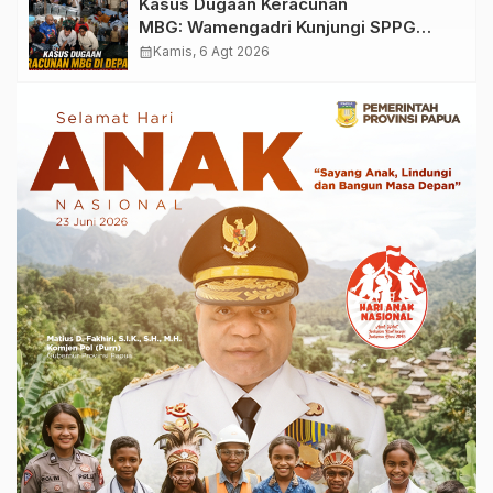
Kasus Dugaan Keracunan
MBG: Wamengadri Kunjungi SPPG
Yayasan KIS Papua, Ini yang
calendar_month
Kamis, 6 Agt 2026
Ditemukan