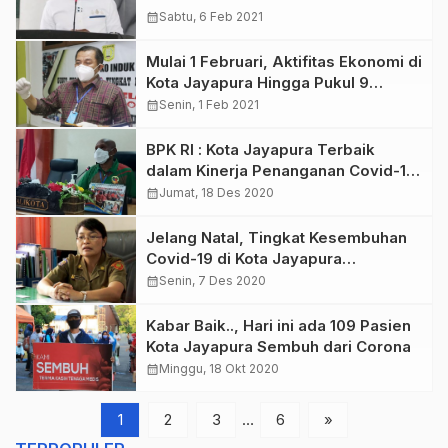
calendar_month
Sabtu, 6 Feb 2021
Mulai 1 Februari, Aktifitas Ekonomi di
Kota Jayapura Hingga Pukul 9
Malam
calendar_month
Senin, 1 Feb 2021
BPK RI : Kota Jayapura Terbaik
dalam Kinerja Penanganan Covid-19
di Papua
calendar_month
Jumat, 18 Des 2020
Jelang Natal, Tingkat Kesembuhan
Covid-19 di Kota Jayapura
Meningkat Drastis
calendar_month
Senin, 7 Des 2020
Kabar Baik.., Hari ini ada 109 Pasien
Kota Jayapura Sembuh dari Corona
calendar_month
Minggu, 18 Okt 2020
1
2
3
…
6
»