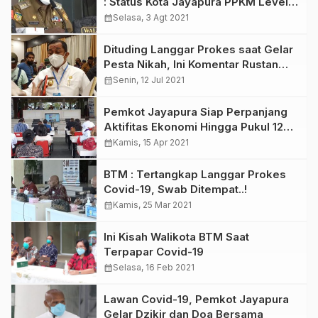
: Status Kota Jayapura PPKM Level
IV
calendar_month
Selasa, 3 Agt 2021
Dituding Langgar Prokes saat Gelar
Pesta Nikah, Ini Komentar Rustan
Saru
calendar_month
Senin, 12 Jul 2021
Pemkot Jayapura Siap Perpanjang
Aktifitas Ekonomi Hingga Pukul 12
Malam
calendar_month
Kamis, 15 Apr 2021
BTM : Tertangkap Langgar Prokes
Covid-19, Swab Ditempat..!
calendar_month
Kamis, 25 Mar 2021
Ini Kisah Walikota BTM Saat
Terpapar Covid-19
calendar_month
Selasa, 16 Feb 2021
Lawan Covid-19, Pemkot Jayapura
Gelar Dzikir dan Doa Bersama