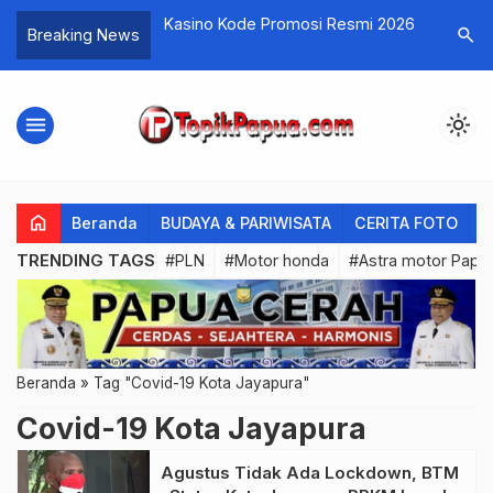
s Jalan, Seorang
Kasino Kode Promosi Resmi 2026
Perbandin
search
Breaking News
 Jayapura Tewas
menu
light_mode
home
Beranda
BUDAYA & PARIWISATA
CERITA FOTO
C
TRENDING TAGS
#PLN
#Motor honda
#Astra motor Papu
Beranda
»
Tag "Covid-19 Kota Jayapura"
Covid-19 Kota Jayapura
Agustus Tidak Ada Lockdown, BTM