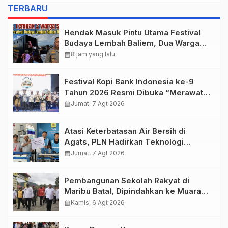
Depapre
TERBARU
Hendak Masuk Pintu Utama Festival
Budaya Lembah Baliem, Dua Warga
Sipil Ditembak OTK
calendar_month
8 jam yang lalu
Festival Kopi Bank Indonesia ke-9
Tahun 2026 Resmi Dibuka “Merawat
Warisan, Membangun Masa Depan
calendar_month
Jumat, 7 Agt 2026
Papua”
Atasi Keterbatasan Air Bersih di
Agats, PLN Hadirkan Teknologi
Desalinasi untuk Masjid Saiful Al-
calendar_month
Jumat, 7 Agt 2026
Bukhori dan Warga Sekitar
Pembangunan Sekolah Rakyat di
Maribu Batal, Dipindahkan ke Muara
Tami, Ini Sebabnya
calendar_month
Kamis, 6 Agt 2026