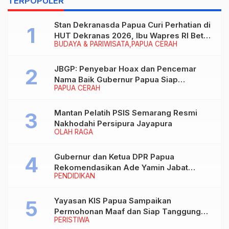
TERPOPULER
Stan Dekranasda Papua Curi Perhatian di
HUT Dekranas 2026, Ibu Wapres RI Betah
BUDAYA & PARIWISATA
PAPUA CERAH
Menikmati Karya Perajin
JBGP: Penyebar Hoax dan Pencemar
Nama Baik Gubernur Papua Siap
PAPUA CERAH
Berhadapan dengan Hukum!
Mantan Pelatih PSIS Semarang Resmi
Nakhodahi Persipura Jayapura
OLAH RAGA
Gubernur dan Ketua DPR Papua
Rekomendasikan Ade Yamin Jabat
PENDIDIKAN
Rektor IAIN Fattahul Muluk Papua
periode 2026–2030
Yayasan KIS Papua Sampaikan
Permohonan Maaf dan Siap Tanggung
PERISTIWA
Biaya Korban Dugaan Keracunan MBG di