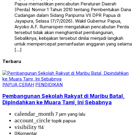
Papua memastikan pencabutan Peraturan Daerah
(Perda) Nomor 1 Tahun 2010 tentang Pembentukan Dana
Cadangan dalam Sidang Paripurna VII DPR Papua di
Jayapura, Selasa (7/7/2026). Wakil Gubernur Papua,
Aryoko A.F. Rumaropen mengatakan pencabutan Perda
tersebut tidak akan menghambat pembangunan,
Sebaliknya, kebijakan tersebut dinilai menjadi langkah
untuk mempercepat pemanfaatan anggaran yang selama
[…]
Terbaru
PAPUA CERAH
PENDIDIKAN
Pembangunan Sekolah Rakyat di Maribu Batal,
Dipindahkan ke Muara Tami, Ini Sebabnya
calendar_month
7 jam yang lalu
account_circle
topik papua
visibility
114
0
Komentar