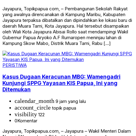
Jayapura, Topikpapua com, – Pembangunan Sekolah Rakyat
yang awalnya direncanakan di Kampung Maribu, Kabupaten
Jayapura terpaksa dibatalkan dan dipindahkan ke lokasi baru di
daerah Muara Tami, Kota Jayapura. Hal tersebut disampaikan
oleh Wali Kota Jayapura Abisai Rollo saat mendampingi Wakil
Gubernur Papua Aryoko A.F Rumaropen meninjau lahan di
Kampung Skow Mabo, Distrik Muara Tami, Rabu […]
PERISTIWA
Kasus Dugaan Keracunan MBG: Wamengadri
Kunjungi SPPG Yayasan KIS Papua, Ini yang
Ditemukan
calendar_month
9 jam yang lalu
account_circle
topik papua
visibility
122
0
Komentar
Jayapura, Topikpapua.com, – Jayapura – Wakil Menteri Dalam