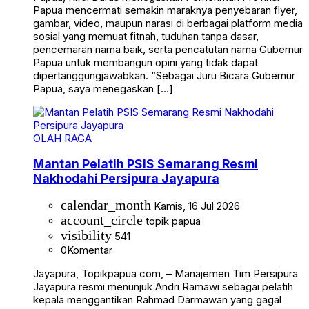
Papua mencermati semakin maraknya penyebaran flyer,
gambar, video, maupun narasi di berbagai platform media
sosial yang memuat fitnah, tuduhan tanpa dasar,
pencemaran nama baik, serta pencatutan nama Gubernur
Papua untuk membangun opini yang tidak dapat
dipertanggungjawabkan. “Sebagai Juru Bicara Gubernur
Papua, saya menegaskan […]
OLAH RAGA
Mantan Pelatih PSIS Semarang Resmi
Nakhodahi Persipura Jayapura
calendar_month
Kamis, 16 Jul 2026
account_circle
topik papua
visibility
541
0
Komentar
Jayapura, Topikpapua com, – Manajemen Tim Persipura
Jayapura resmi menunjuk Andri Ramawi sebagai pelatih
kepala menggantikan Rahmad Darmawan yang gagal