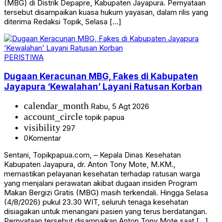
(MBG) di Distrik Depapre, Kabupaten Jayapura. Pernyataan
tersebut disampaikan kuasa hukum yayasan, dalam rilis yang
diterima Redaksi Topik, Selasa […]
PERISTIWA
Dugaan Keracunan MBG, Fakes di Kabupaten
Jayapura ‘Kewalahan’ Layani Ratusan Korban
calendar_month
Rabu, 5 Agt 2026
account_circle
topik papua
visibility
297
0
Komentar
Sentani, Topikpapua.com, – Kepala Dinas Kesehatan
Kabupaten Jayapura, dr. Anton Tony Mote, M.KM.,
memastikan pelayanan kesehatan terhadap ratusan warga
yang menjalani perawatan akibat dugaan insiden Program
Makan Bergizi Gratis (MBG) masih terkendali. Hingga Selasa
(4/8/2026) pukul 23.30 WIT, seluruh tenaga kesehatan
disiagakan untuk menangani pasien yang terus berdatangan.
Pernyataan tersebut disampaikan Anton Tony Mote saat […]