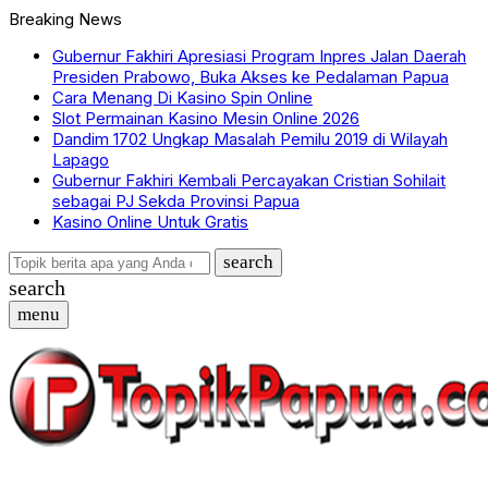
Breaking News
Gubernur Fakhiri Apresiasi Program Inpres Jalan Daerah
Presiden Prabowo, Buka Akses ke Pedalaman Papua
Cara Menang Di Kasino Spin Online
Slot Permainan Kasino Mesin Online 2026
Dandim 1702 Ungkap Masalah Pemilu 2019 di Wilayah
Lapago
Gubernur Fakhiri Kembali Percayakan Cristian Sohilait
sebagai PJ Sekda Provinsi Papua
Kasino Online Untuk Gratis
search
search
menu