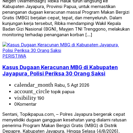
Negeri (Wamendagri) Ribka Haluk turun langsung ke
Kabupaten Jayapura, Provinsi Papua, untuk memastikan
penanganan dugaan keracunan massal Program Makan Bergizi
Gratis (MBG) berjalan cepat, tepat, dan menyeluruh. Dalam
kunjungan kerja tersebut, Ribka mendampingi Wakil Kepala
Badan Gizi Nasional (BGN), Mayjen TNI Trenggono, melakukan
monitoring terhadap penanganan korban […]
PERISTIWA
Kasus Dugaan Keracunan MBG di Kabupaten
Jayapura, Polisi Periksa 30 Orang Saksi
calendar_month
Rabu, 5 Agt 2026
account_circle
topik papua
visibility
190
0
Komentar
Sentani, Topikpapua.com, – Polres Jayapura bergerak cepat
menyelidiki dugaan gangguan kesehatan yang dialami ratusan
penerima Program Makan Bergizi Gratis (MBG) di Distrik
Depapre, Kabupaten Jayapura. Hingga Selasa (4/8/2026),