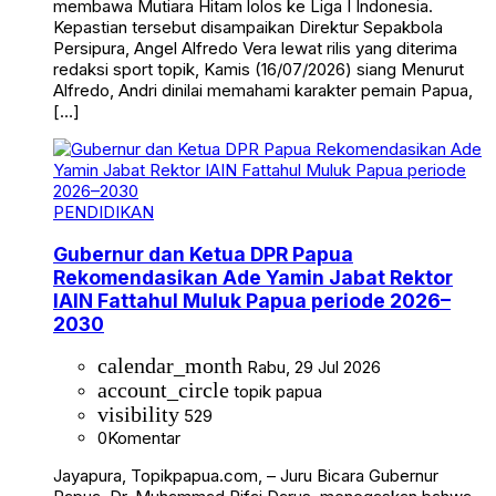
membawa Mutiara Hitam lolos ke Liga I Indonesia.
Kepastian tersebut disampaikan Direktur Sepakbola
Persipura, Angel Alfredo Vera lewat rilis yang diterima
redaksi sport topik, Kamis (16/07/2026) siang Menurut
Alfredo, Andri dinilai memahami karakter pemain Papua,
[…]
PENDIDIKAN
Gubernur dan Ketua DPR Papua
Rekomendasikan Ade Yamin Jabat Rektor
IAIN Fattahul Muluk Papua periode 2026–
2030
calendar_month
Rabu, 29 Jul 2026
account_circle
topik papua
visibility
529
0
Komentar
Jayapura, Topikpapua.com, – Juru Bicara Gubernur