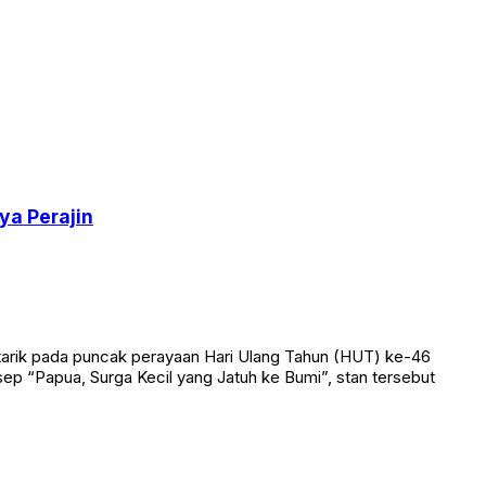
ya Perajin
tarik pada puncak perayaan Hari Ulang Tahun (HUT) ke-46
ep “Papua, Surga Kecil yang Jatuh ke Bumi”, stan tersebut