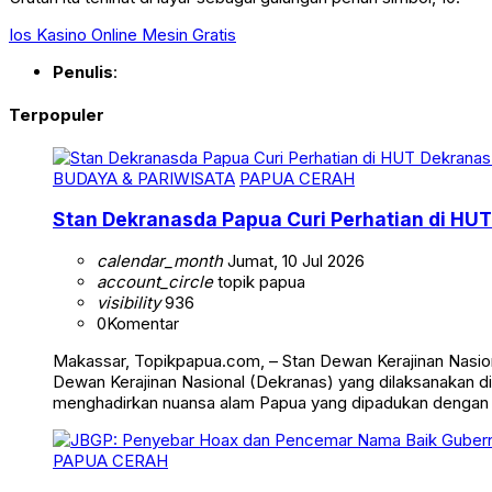
Ios Kasino Online Mesin Gratis
Penulis
:
Terpopuler
BUDAYA & PARIWISATA
PAPUA CERAH
Stan Dekranasda Papua Curi Perhatian di HUT
calendar_month
Jumat, 10 Jul 2026
account_circle
topik papua
visibility
936
0
Komentar
Makassar, Topikpapua.com, – Stan Dewan Kerajinan Nasion
Dewan Kerajinan Nasional (Dekranas) yang dilaksanakan di
menghadirkan nuansa alam Papua yang dipadukan dengan
PAPUA CERAH