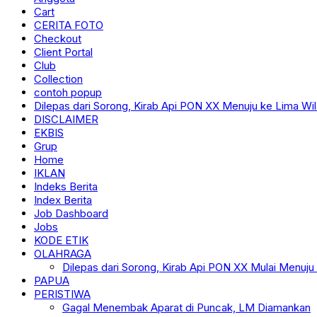
Cart
CERITA FOTO
Checkout
Client Portal
Club
Collection
contoh popup
Dilepas dari Sorong, Kirab Api PON XX Menuju ke Lima Wi
DISCLAIMER
EKBIS
Grup
Home
IKLAN
Indeks Berita
Index Berita
Job Dashboard
Jobs
KODE ETIK
OLAHRAGA
Dilepas dari Sorong, Kirab Api PON XX Mulai Menuju
PAPUA
PERISTIWA
Gagal Menembak Aparat di Puncak, LM Diamankan