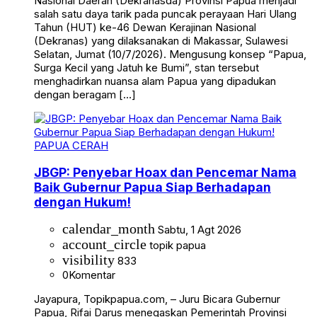
Nasional Daerah (Dekranasda) Provinsi Papua menjadi
salah satu daya tarik pada puncak perayaan Hari Ulang
Tahun (HUT) ke-46 Dewan Kerajinan Nasional
(Dekranas) yang dilaksanakan di Makassar, Sulawesi
Selatan, Jumat (10/7/2026). Mengusung konsep “Papua,
Surga Kecil yang Jatuh ke Bumi”, stan tersebut
menghadirkan nuansa alam Papua yang dipadukan
dengan beragam […]
PAPUA CERAH
JBGP: Penyebar Hoax dan Pencemar Nama
Baik Gubernur Papua Siap Berhadapan
dengan Hukum!
calendar_month
Sabtu, 1 Agt 2026
account_circle
topik papua
visibility
833
0
Komentar
Jayapura, Topikpapua.com, – Juru Bicara Gubernur
Papua, Rifai Darus menegaskan Pemerintah Provinsi