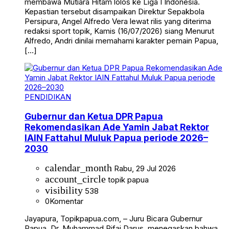
membawa Mutiara Hitam lolos ke Liga I Indonesia.
Kepastian tersebut disampaikan Direktur Sepakbola
Persipura, Angel Alfredo Vera lewat rilis yang diterima
redaksi sport topik, Kamis (16/07/2026) siang Menurut
Alfredo, Andri dinilai memahami karakter pemain Papua,
[…]
PENDIDIKAN
Gubernur dan Ketua DPR Papua
Rekomendasikan Ade Yamin Jabat Rektor
IAIN Fattahul Muluk Papua periode 2026–
2030
calendar_month
Rabu, 29 Jul 2026
account_circle
topik papua
visibility
538
0
Komentar
Jayapura, Topikpapua.com, – Juru Bicara Gubernur
Papua, Dr. Muhammad Rifai Darus, menegaskan bahwa