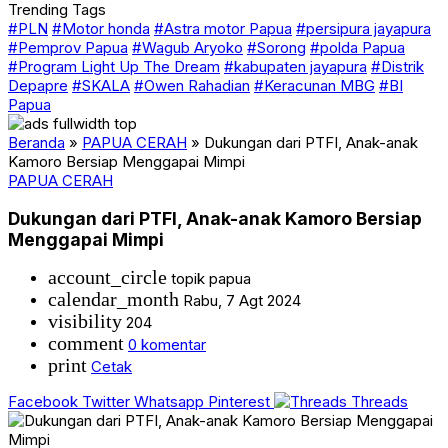
Trending Tags
#PLN
#Motor honda
#Astra motor Papua
#persipura jayapura
#Pemprov Papua
#Wagub Aryoko
#Sorong
#polda Papua
#Program Light Up The Dream
#kabupaten jayapura
#Distrik
Depapre
#SKALA
#Owen Rahadian
#Keracunan MBG
#BI
Papua
Beranda
»
PAPUA CERAH
»
Dukungan dari PTFI, Anak-anak
Kamoro Bersiap Menggapai Mimpi
PAPUA CERAH
Dukungan dari PTFI, Anak-anak Kamoro Bersiap
Menggapai Mimpi
account_circle
topik papua
calendar_month
Rabu, 7 Agt 2024
visibility
204
comment
0 komentar
print
Cetak
Facebook
Twitter
Whatsapp
Pinterest
Threads