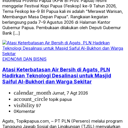
Indonesia Provinsi Papua (KPw BI Prov. Papua) resmi
menggelar Festival Kopi Papua (Feskop) ke-9 Tahun 2026,
Tema Feskop ke-9 BI Papua kali ini adalah “Merawat Warisan,
Membangun Masa Depan Papua”. Rangkaian kegiatan
berlangsung pada 7–9 Agustus 2026 di Halaman Kantor
Gubernur Papua. Pembukaan dilakukan oleh Deputi Gubernur
Bank […]
EKONOMI DAN BISNIS
Atasi Keterbatasan Air Bersih di Agats, PLN
Hadirkan Teknologi Desalinasi untuk Masjid
Saiful Al-Bukhori dan Warga Sekitar
calendar_month
Jumat, 7 Agt 2026
account_circle
topik papua
visibility
97
0
Komentar
Agats, Topikpapua.com, – PT PLN (Persero) melalui program
Tanggung Jawab Sosial dan Lingkungan (TJSL) menyalurkan