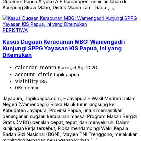
Gubernur Papua Aryoko A.F Rumaropen meninjau lahan di
Kampung Skow Mabo, Distrik Muara Tami, Rabu […]
PERISTIWA
Kasus Dugaan Keracunan MBG: Wamengadri
Kunjungi SPPG Yayasan KIS Papua, Ini yang
Ditemukan
calendar_month
Kamis, 6 Agt 2026
account_circle
topik papua
visibility
185
0
Komentar
Jayapura, Topikpapua.com, – Jayapura – Wakil Menteri Dalam
Negeri (Wamendagri) Ribka Haluk turun langsung ke
Kabupaten Jayapura, Provinsi Papua, untuk memastikan
penanganan dugaan keracunan massal Program Makan Bergizi
Gratis (MBG) berjalan cepat, tepat, dan menyeluruh. Dalam
kunjungan kerja tersebut, Ribka mendampingi Wakil Kepala
Badan Gizi Nasional (BGN), Mayjen TNI Trenggono, melakukan
monitoring terhadap penanganan korban […]