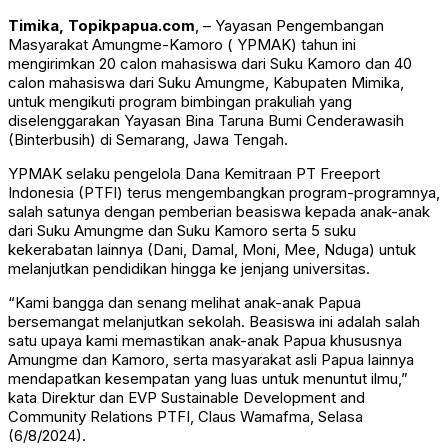
Timika, Topikpapua.com
, – Yayasan Pengembangan
Masyarakat Amungme-Kamoro ( YPMAK) tahun ini
mengirimkan 20 calon mahasiswa dari Suku Kamoro dan 40
calon mahasiswa dari Suku Amungme, Kabupaten Mimika,
untuk mengikuti program bimbingan prakuliah yang
diselenggarakan Yayasan Bina Taruna Bumi Cenderawasih
(Binterbusih) di Semarang, Jawa Tengah.
YPMAK selaku pengelola Dana Kemitraan PT Freeport
Indonesia (PTFI) terus mengembangkan program-programnya,
salah satunya dengan pemberian beasiswa kepada anak-anak
dari Suku Amungme dan Suku Kamoro serta 5 suku
kekerabatan lainnya (Dani, Damal, Moni, Mee, Nduga) untuk
melanjutkan pendidikan hingga ke jenjang universitas.
“Kami bangga dan senang melihat anak-anak Papua
bersemangat melanjutkan sekolah. Beasiswa ini adalah salah
satu upaya kami memastikan anak-anak Papua khususnya
Amungme dan Kamoro, serta masyarakat asli Papua lainnya
mendapatkan kesempatan yang luas untuk menuntut ilmu,”
kata Direktur dan EVP Sustainable Development and
Community Relations PTFI, Claus Wamafma, Selasa
(6/8/2024).