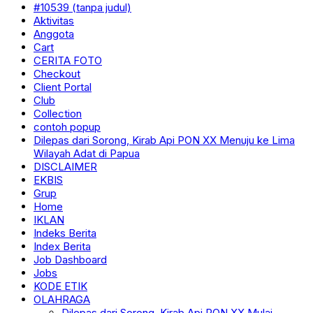
#10539 (tanpa judul)
Aktivitas
Anggota
Cart
CERITA FOTO
Checkout
Client Portal
Club
Collection
contoh popup
Dilepas dari Sorong, Kirab Api PON XX Menuju ke Lima
Wilayah Adat di Papua
DISCLAIMER
EKBIS
Grup
Home
IKLAN
Indeks Berita
Index Berita
Job Dashboard
Jobs
KODE ETIK
OLAHRAGA
Dilepas dari Sorong, Kirab Api PON XX Mulai