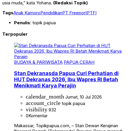
usia muda,” kata Yohana.
(Redaksi Topik)
Tags
Anak Kamoro
Pendidikan
PT Freeport
PTFI
Penulis
: topik papua
Terpopuler
BUDAYA & PARIWISATA
PAPUA CERAH
Stan Dekranasda Papua Curi Perhatian di
HUT Dekranas 2026, Ibu Wapres RI Betah
Menikmati Karya Perajin
calendar_month
Jumat, 10 Jul 2026
account_circle
topik papua
visibility
932
0
Komentar
Makassar, Topikpapua.com, – Stan Dewan Kerajinan