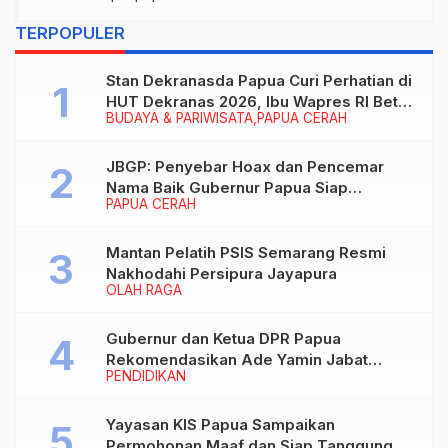
TERPOPULER
Stan Dekranasda Papua Curi Perhatian di
HUT Dekranas 2026, Ibu Wapres RI Betah
BUDAYA & PARIWISATA
PAPUA CERAH
Menikmati Karya Perajin
JBGP: Penyebar Hoax dan Pencemar
Nama Baik Gubernur Papua Siap
PAPUA CERAH
Berhadapan dengan Hukum!
Mantan Pelatih PSIS Semarang Resmi
Nakhodahi Persipura Jayapura
OLAH RAGA
Gubernur dan Ketua DPR Papua
Rekomendasikan Ade Yamin Jabat
PENDIDIKAN
Rektor IAIN Fattahul Muluk Papua
periode 2026–2030
Yayasan KIS Papua Sampaikan
Permohonan Maaf dan Siap Tanggung