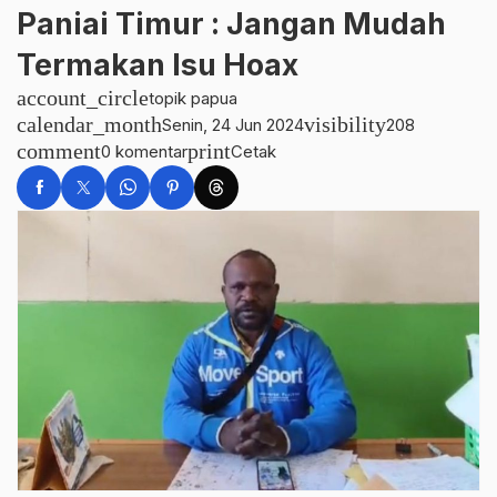
Paniai Timur : Jangan Mudah
Termakan Isu Hoax
account_circle
topik papua
calendar_month
visibility
Senin, 24 Jun 2024
208
comment
print
0 komentar
Cetak