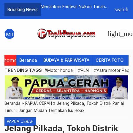
ival Noken Tanah
Mainkan Kasino Bonus Sambutan
Kunjunga
search
Breaking News
eeport Indonesia
Gratis Tanpa Unduhan Tanpa Akses
Gubernur 
man Kamoro
2026
Perbaika
menu
light_mo
home
Beranda
BUDAYA & PARIWISATA
CERITA FOTO
C
TRENDING TAGS
#Motor honda
#PLN
#Astra motor Papu
Beranda
»
PAPUA CERAH
»
Jelang Pilkada, Tokoh Distrik Paniai
Timur : Jangan Mudah Termakan Isu Hoax
PAPUA CERAH
Jelang Pilkada, Tokoh Distrik