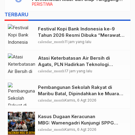
PERISTIWA
Biaya Korban Dugaan Keracunan MBG di
Depapre
TERBARU
Festival Kopi Bank Indonesia ke-9
Tahun 2026 Resmi Dibuka “Merawat
Warisan, Membangun Masa Depan
calendar_month
11 jam yang lalu
Papua”
Atasi Keterbatasan Air Bersih di
Agats, PLN Hadirkan Teknologi
Desalinasi untuk Masjid Saiful Al-
calendar_month
17 jam yang lalu
Bukhori dan Warga Sekitar
Pembangunan Sekolah Rakyat di
Maribu Batal, Dipindahkan ke Muara
Tami, Ini Sebabnya
calendar_month
Kamis, 6 Agt 2026
Kasus Dugaan Keracunan
MBG: Wamengadri Kunjungi SPPG
Yayasan KIS Papua, Ini yang
calendar_month
Kamis, 6 Agt 2026