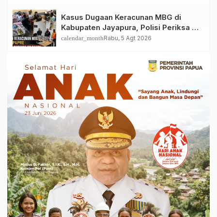
Ditemukan
Kasus Dugaan Keracunan MBG di
Kabupaten Jayapura, Polisi Periksa 30
Orang Saksi
calendar_month
Rabu, 5 Agt 2026