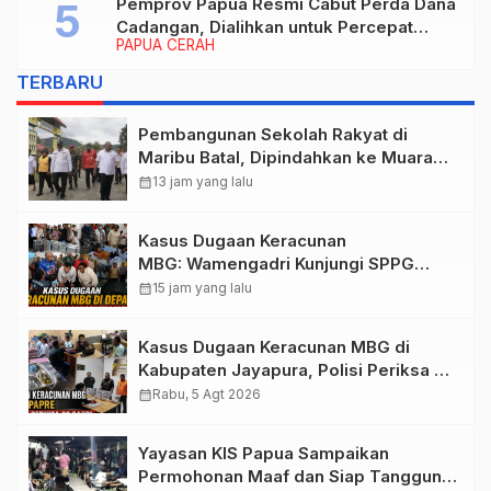
Pemprov Papua Resmi Cabut Perda Dana
Cadangan, Dialihkan untuk Percepat
PAPUA CERAH
Pembangunan dan Layanan Publik
TERBARU
Pembangunan Sekolah Rakyat di
Maribu Batal, Dipindahkan ke Muara
Tami, Ini Sebabnya
calendar_month
13 jam yang lalu
Kasus Dugaan Keracunan
MBG: Wamengadri Kunjungi SPPG
Yayasan KIS Papua, Ini yang
calendar_month
15 jam yang lalu
Ditemukan
Kasus Dugaan Keracunan MBG di
Kabupaten Jayapura, Polisi Periksa 30
Orang Saksi
calendar_month
Rabu, 5 Agt 2026
Yayasan KIS Papua Sampaikan
Permohonan Maaf dan Siap Tanggung