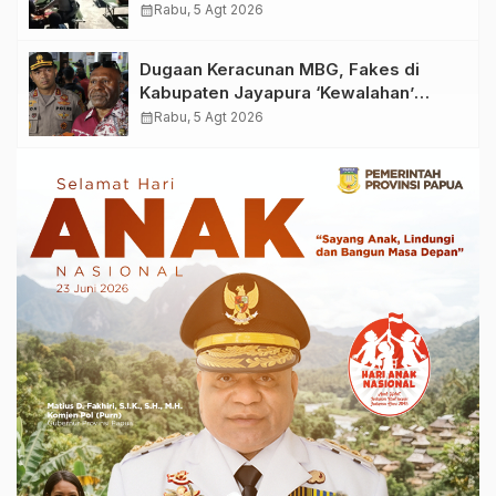
Biaya Korban Dugaan Keracunan MBG
calendar_month
Rabu, 5 Agt 2026
di Depapre
Dugaan Keracunan MBG, Fakes di
Kabupaten Jayapura ‘Kewalahan’
Layani Ratusan Korban
calendar_month
Rabu, 5 Agt 2026