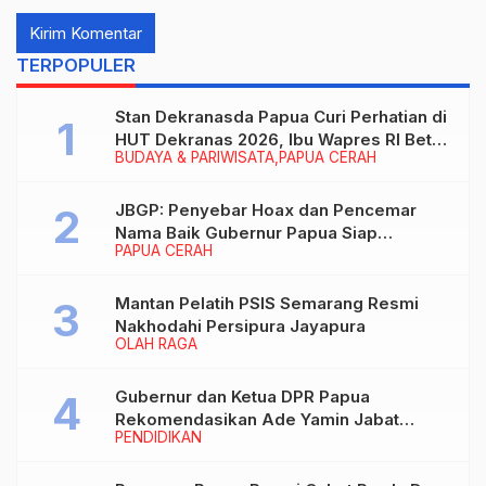
TERPOPULER
Stan Dekranasda Papua Curi Perhatian di
HUT Dekranas 2026, Ibu Wapres RI Betah
BUDAYA & PARIWISATA
PAPUA CERAH
Menikmati Karya Perajin
JBGP: Penyebar Hoax dan Pencemar
Nama Baik Gubernur Papua Siap
PAPUA CERAH
Berhadapan dengan Hukum!
Mantan Pelatih PSIS Semarang Resmi
Nakhodahi Persipura Jayapura
OLAH RAGA
Gubernur dan Ketua DPR Papua
Rekomendasikan Ade Yamin Jabat
PENDIDIKAN
Rektor IAIN Fattahul Muluk Papua
periode 2026–2030