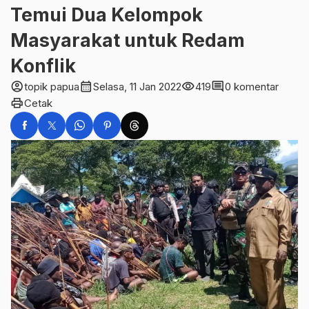
Temui Dua Kelompok
Masyarakat untuk Redam
Konflik
account_circle
calendar_month
visibility
comment
topik papua
Selasa, 11 Jan 2022
419
0 komentar
print
Cetak