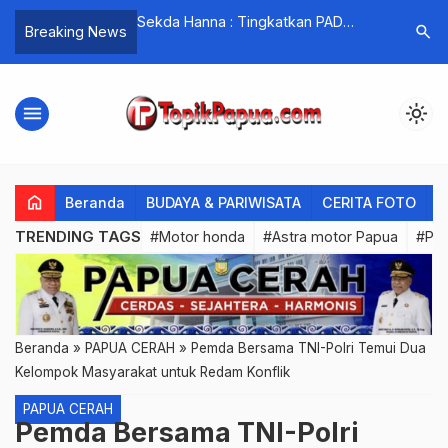
Tingkatkan PAD
Kunjungi Bang Pace Korem/172
Perbandi
search
Breaking News
…
bagi Kabupaten
PWY, Ini Harapan Ketua Persit
Daerah Cenderawasih
menu
light_mode
home
Beranda
BUDAYA & PARIWISATA
CERITA FOTO
C
TRENDING TAGS
#Motor honda
#Astra motor Papua
#PL
Beranda
»
PAPUA CERAH
»
Pemda Bersama TNI-Polri Temui Dua
Kelompok Masyarakat untuk Redam Konflik
PAPUA CERAH
Pemda Bersama TNI-Polri