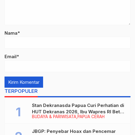
Nama*
Email*
TERPOPULER
Stan Dekranasda Papua Curi Perhatian di
HUT Dekranas 2026, Ibu Wapres RI Betah
BUDAYA & PARIWISATA
PAPUA CERAH
Menikmati Karya Perajin
JBGP: Penyebar Hoax dan Pencemar