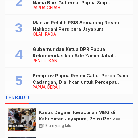
Nama Baik Gubernur Papua Siap
PAPUA CERAH
Berhadapan dengan Hukum!
Mantan Pelatih PSIS Semarang Resmi
Nakhodahi Persipura Jayapura
OLAH RAGA
Gubernur dan Ketua DPR Papua
Rekomendasikan Ade Yamin Jabat
PENDIDIKAN
Rektor IAIN Fattahul Muluk Papua
periode 2026–2030
Pemprov Papua Resmi Cabut Perda Dana
Cadangan, Dialihkan untuk Percepat
PAPUA CERAH
Pembangunan dan Layanan Publik
TERBARU
Kasus Dugaan Keracunan MBG di
Kabupaten Jayapura, Polisi Periksa 30
Orang Saksi
calendar_month
19 jam yang lalu