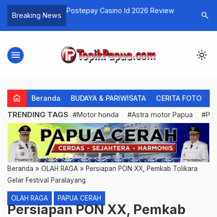
dagri Tak Pernah
Postepay Casino Id 2026 Review
Ios Kasin
search
Breaking News
l Karantina Wilayah
Menguntu
menu
light_mode
home
Beranda
BUDAYA & PARIWISATA
CERITA FOTO
C
TRENDING TAGS
#Motor honda
#Astra motor Papua
#PL
Beranda
»
OLAH RAGA
»
Persiapan PON XX, Pemkab Tolikara
Gelar Festival Paralayang
OLAH RAGA
PAPUA CERAH
Persiapan PON XX, Pemkab