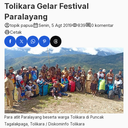
Tolikara Gelar Festival
Paralayang
account_circle
calendar_month
visibility
comment
topik papua
Senin, 5 Agt 2019
839
0 komentar
print
Cetak
Para atlit Paralayang beserta warga Tolikara di Puncak
Tagalakpaga, Tolikara / Diskominfo Tolikara