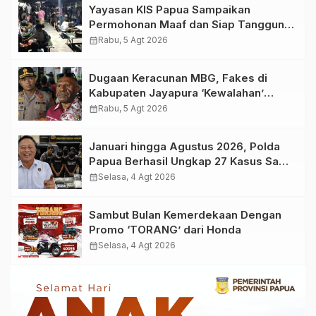
Yayasan KIS Papua Sampaikan
Permohonan Maaf dan Siap Tanggung
Biaya Korban Dugaan Keracunan MBG
calendar_month
Rabu, 5 Agt 2026
di Depapre
Dugaan Keracunan MBG, Fakes di
Kabupaten Jayapura ‘Kewalahan’
Layani Ratusan Korban
calendar_month
Rabu, 5 Agt 2026
Januari hingga Agustus 2026, Polda
Papua Berhasil Ungkap 27 Kasus Sabu
dan 111 Kasus Ganja
calendar_month
Selasa, 4 Agt 2026
Sambut Bulan Kemerdekaan Dengan
Promo ‘TORANG’ dari Honda
calendar_month
Selasa, 4 Agt 2026