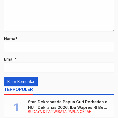
Nama*
Email*
TERPOPULER
Stan Dekranasda Papua Curi Perhatian di
HUT Dekranas 2026, Ibu Wapres RI Betah
BUDAYA & PARIWISATA
PAPUA CERAH
Menikmati Karya Perajin