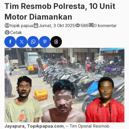
Tim Resmob Polresta, 10 Unit
Motor Diamankan
account_circle
calendar_month
visibility
comment
topik papua
Jumat, 3 Okt 2025
586
0 komentar
print
Cetak
Jayapura, Topikpapua.com
, – Tim Opsnal Resmob