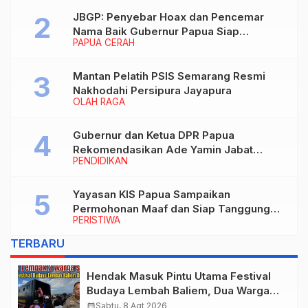
JBGP: Penyebar Hoax dan Pencemar
Nama Baik Gubernur Papua Siap
PAPUA CERAH
Berhadapan dengan Hukum!
Mantan Pelatih PSIS Semarang Resmi
Nakhodahi Persipura Jayapura
OLAH RAGA
Gubernur dan Ketua DPR Papua
Rekomendasikan Ade Yamin Jabat
PENDIDIKAN
Rektor IAIN Fattahul Muluk Papua
periode 2026–2030
Yayasan KIS Papua Sampaikan
Permohonan Maaf dan Siap Tanggung
PERISTIWA
Biaya Korban Dugaan Keracunan MBG di
Depapre
TERBARU
Hendak Masuk Pintu Utama Festival
Budaya Lembah Baliem, Dua Warga
Sipil Ditembak OTK
calendar_month
Sabtu, 8 Agt 2026