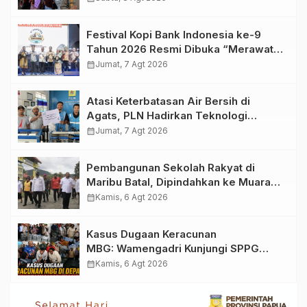
Festival Kopi Bank Indonesia ke-9
Tahun 2026 Resmi Dibuka “Merawat
Warisan, Membangun Masa Depan
calendar_month
Jumat, 7 Agt 2026
Papua”
Atasi Keterbatasan Air Bersih di
Agats, PLN Hadirkan Teknologi
Desalinasi untuk Masjid Saiful Al-
calendar_month
Jumat, 7 Agt 2026
Bukhori dan Warga Sekitar
Pembangunan Sekolah Rakyat di
Maribu Batal, Dipindahkan ke Muara
Tami, Ini Sebabnya
calendar_month
Kamis, 6 Agt 2026
Kasus Dugaan Keracunan
MBG: Wamengadri Kunjungi SPPG
Yayasan KIS Papua, Ini yang
calendar_month
Kamis, 6 Agt 2026
Ditemukan