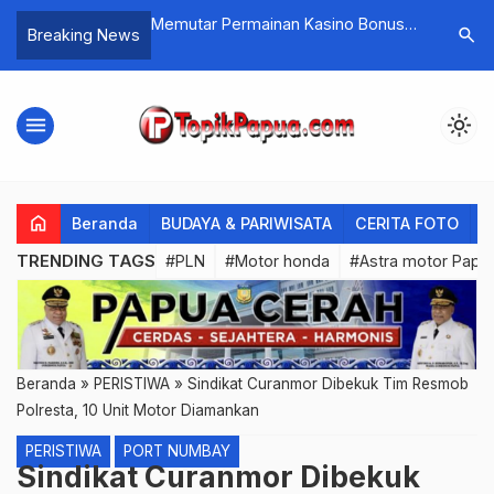
nan Kasino Bonus
Warning..! Kasus Baru Meningkat
Brigjen 
search
Breaking News
Tajam, Hari ini 5 Pasien Corona di
Jabat Da
Papua Meninggal
menu
light_mode
home
Beranda
BUDAYA & PARIWISATA
CERITA FOTO
C
TRENDING TAGS
#PLN
#Motor honda
#Astra motor Papu
Beranda
»
PERISTIWA
»
Sindikat Curanmor Dibekuk Tim Resmob
Polresta, 10 Unit Motor Diamankan
PERISTIWA
PORT NUMBAY
Sindikat Curanmor Dibekuk