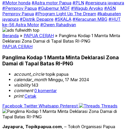
#Motor honda
#Astra motor Papua
#PLN
#persipura jayapura
#Pemprov Papua
#Gubernur MDF
#Wagub Aryoko
#ASN
Pemprov Papua
#Program Light Up The Dream
#kabupaten
jayapura
#Distrik Depapre
#SKALA
#Keracunan MBG
#HUT
ke-56 Astra Motor
#Owen Rahadiyan
Beranda
»
PAPUA CERAH
»
Panglima Kodap 1 Mamta Minta
Deklarasi Zona Damai di Tapal Batas RI-PNG
PAPUA CERAH
Panglima Kodap 1 Mamta Minta Deklarasi Zona
Damai di Tapal Batas RI-PNG
account_circle
topik papua
calendar_month
Minggu, 17 Mar 2024
visibility
143
comment
0 komentar
print
Cetak
Facebook
Twitter
Whatsapp
Pinterest
Threads
Jayapura, Topikpapua.com
, – Tokoh Organisasi Papua