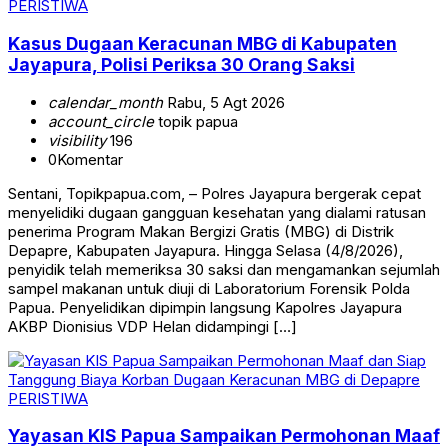
PERISTIWA
Kasus Dugaan Keracunan MBG di Kabupaten
Jayapura, Polisi Periksa 30 Orang Saksi
calendar_month
Rabu, 5 Agt 2026
account_circle
topik papua
visibility
196
0
Komentar
Sentani, Topikpapua.com, – Polres Jayapura bergerak cepat
menyelidiki dugaan gangguan kesehatan yang dialami ratusan
penerima Program Makan Bergizi Gratis (MBG) di Distrik
Depapre, Kabupaten Jayapura. Hingga Selasa (4/8/2026),
penyidik telah memeriksa 30 saksi dan mengamankan sejumlah
sampel makanan untuk diuji di Laboratorium Forensik Polda
Papua. Penyelidikan dipimpin langsung Kapolres Jayapura
AKBP Dionisius VDP Helan didampingi […]
PERISTIWA
Yayasan KIS Papua Sampaikan Permohonan Maaf