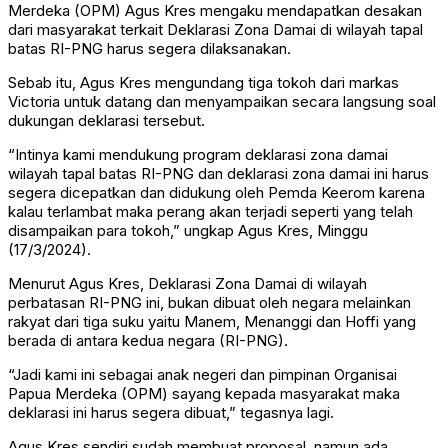
Merdeka (OPM) Agus Kres mengaku mendapatkan desakan
dari masyarakat terkait Deklarasi Zona Damai di wilayah tapal
batas RI-PNG harus segera dilaksanakan.
Sebab itu, Agus Kres mengundang tiga tokoh dari markas
Victoria untuk datang dan menyampaikan secara langsung soal
dukungan deklarasi tersebut.
“Intinya kami mendukung program deklarasi zona damai
wilayah tapal batas RI-PNG dan deklarasi zona damai ini harus
segera dicepatkan dan didukung oleh Pemda Keerom karena
kalau terlambat maka perang akan terjadi seperti yang telah
disampaikan para tokoh,” ungkap Agus Kres, Minggu
(17/3/2024).
Menurut Agus Kres, Deklarasi Zona Damai di wilayah
perbatasan RI-PNG ini, bukan dibuat oleh negara melainkan
rakyat dari tiga suku yaitu Manem, Menanggi dan Hoffi yang
berada di antara kedua negara (RI-PNG).
“Jadi kami ini sebagai anak negeri dan pimpinan Organisai
Papua Merdeka (OPM) sayang kepada masyarakat maka
deklarasi ini harus segera dibuat,” tegasnya lagi.
Agus Kres sendiri sudah membuat proposal, namun ada