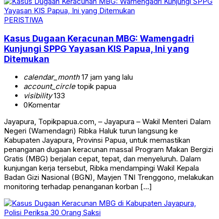
PERISTIWA
Kasus Dugaan Keracunan MBG: Wamengadri
Kunjungi SPPG Yayasan KIS Papua, Ini yang
Ditemukan
calendar_month
17 jam yang lalu
account_circle
topik papua
visibility
133
0
Komentar
Jayapura, Topikpapua.com, – Jayapura – Wakil Menteri Dalam
Negeri (Wamendagri) Ribka Haluk turun langsung ke
Kabupaten Jayapura, Provinsi Papua, untuk memastikan
penanganan dugaan keracunan massal Program Makan Bergizi
Gratis (MBG) berjalan cepat, tepat, dan menyeluruh. Dalam
kunjungan kerja tersebut, Ribka mendampingi Wakil Kepala
Badan Gizi Nasional (BGN), Mayjen TNI Trenggono, melakukan
monitoring terhadap penanganan korban […]