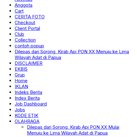
Anggota
Cart
CERITA FOTO
Checkout
Client Portal
Club
Collection
contoh popup
Dilepas dari Sorong, Kirab Api PON XX Menuju ke Lima
Wilayah Adat di Papua
DISCLAIMER
EKBIS
Grup
Home
IKLAN
Indeks Berita
Index Berita
Job Dashboard
Jobs
KODE ETIK
OLAHRAGA
Dilepas dari Sorong, Kirab Api PON XX Mulai
Menuju ke Lima Wilayah Adat di Papua