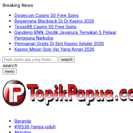
Breaking News
Dogecoin Casino 50 Free Spins
Bagaimana Blackjack Di Di Kasino 2026
Texas88 Casino 50 Free Spins
Gandeng BNN, Disdik Jayapura Temukan 5 Pelajar
Pengguna Narkoba
Permainan Gratis Di Slot Kasino Seluler 2026
Kasino Mesin Spin Vip Yang Aman 2026
search
search
menu
Beranda
#10539 (tanpa judul)
Aktivitas