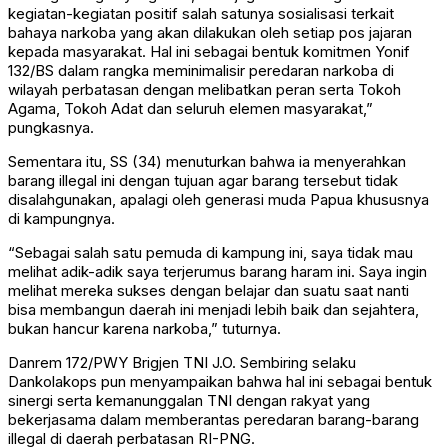
kegiatan-kegiatan positif salah satunya sosialisasi terkait
bahaya narkoba yang akan dilakukan oleh setiap pos jajaran
kepada masyarakat. Hal ini sebagai bentuk komitmen Yonif
132/BS dalam rangka meminimalisir peredaran narkoba di
wilayah perbatasan dengan melibatkan peran serta Tokoh
Agama, Tokoh Adat dan seluruh elemen masyarakat,”
pungkasnya.
Sementara itu, SS (34) menuturkan bahwa ia menyerahkan
barang illegal ini dengan tujuan agar barang tersebut tidak
disalahgunakan, apalagi oleh generasi muda Papua khususnya
di kampungnya.
“Sebagai salah satu pemuda di kampung ini, saya tidak mau
melihat adik-adik saya terjerumus barang haram ini. Saya ingin
melihat mereka sukses dengan belajar dan suatu saat nanti
bisa membangun daerah ini menjadi lebih baik dan sejahtera,
bukan hancur karena narkoba,” tuturnya.
Danrem 172/PWY Brigjen TNI J.O. Sembiring selaku
Dankolakops pun menyampaikan bahwa hal ini sebagai bentuk
sinergi serta kemanunggalan TNI dengan rakyat yang
bekerjasama dalam memberantas peredaran barang-barang
illegal di daerah perbatasan RI-PNG.