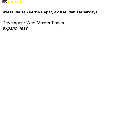
Warta Berita - Berita Cepat, Akurat, dan Terpercaya
Developer : Web Master Papua
expand_less