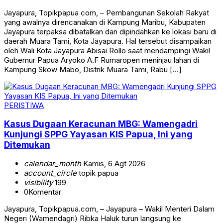
Jayapura, Topikpapua com, – Pembangunan Sekolah Rakyat
yang awalnya direncanakan di Kampung Maribu, Kabupaten
Jayapura terpaksa dibatalkan dan dipindahkan ke lokasi baru di
daerah Muara Tami, Kota Jayapura. Hal tersebut disampaikan
oleh Wali Kota Jayapura Abisai Rollo saat mendampingi Wakil
Gubernur Papua Aryoko A.F Rumaropen meninjau lahan di
Kampung Skow Mabo, Distrik Muara Tami, Rabu […]
PERISTIWA
Kasus Dugaan Keracunan MBG: Wamengadri
Kunjungi SPPG Yayasan KIS Papua, Ini yang
Ditemukan
calendar_month
Kamis, 6 Agt 2026
account_circle
topik papua
visibility
199
0
Komentar
Jayapura, Topikpapua.com, – Jayapura – Wakil Menteri Dalam
Negeri (Wamendagri) Ribka Haluk turun langsung ke