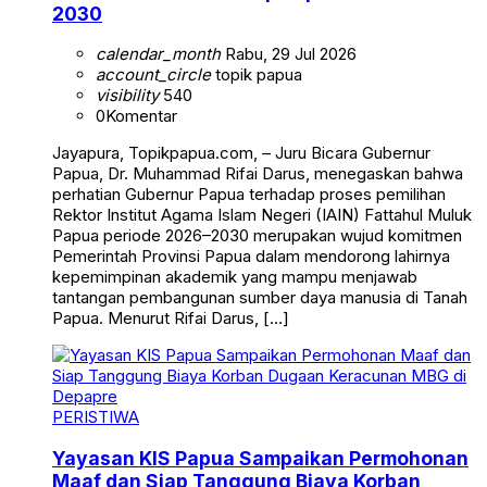
2030
calendar_month
Rabu, 29 Jul 2026
account_circle
topik papua
visibility
540
0
Komentar
Jayapura, Topikpapua.com, – Juru Bicara Gubernur
Papua, Dr. Muhammad Rifai Darus, menegaskan bahwa
perhatian Gubernur Papua terhadap proses pemilihan
Rektor Institut Agama Islam Negeri (IAIN) Fattahul Muluk
Papua periode 2026–2030 merupakan wujud komitmen
Pemerintah Provinsi Papua dalam mendorong lahirnya
kepemimpinan akademik yang mampu menjawab
tantangan pembangunan sumber daya manusia di Tanah
Papua. Menurut Rifai Darus, […]
PERISTIWA
Yayasan KIS Papua Sampaikan Permohonan
Maaf dan Siap Tanggung Biaya Korban