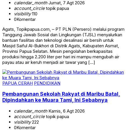
calendar_month
Jumat, 7 Agt 2026
account_circle
topik papua
visibility
110
0
Komentar
Agats, Topikpapua.com, – PT PLN (Persero) melalui program
Tanggung Jawab Sosial dan Lingkungan (TJSL) menyalurkan
bantuan fasilitas dan teknologi desalinasi air bersih untuk
Masjid Saiful Al-Bukhori di Distrik Agats, Kabupaten Asmat,
Provinsi Papua Selatan. Mesin pengolahan berkapasitas
produksi hingga 2.200 liter per hari ini mampu mengubah air
payau atau air keruh menjadi air tawar yang […]
PAPUA CERAH
PENDIDIKAN
Pembangunan Sekolah Rakyat di Maribu Batal,
Dipindahkan ke Muara Tami, Ini Sebabnya
calendar_month
Kamis, 6 Agt 2026
account_circle
topik papua
visibility
222
0
Komentar