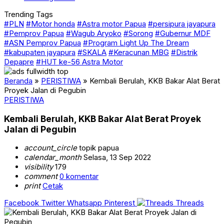
Trending Tags
#PLN
#Motor honda
#Astra motor Papua
#persipura jayapura
#Pemprov Papua
#Wagub Aryoko
#Sorong
#Gubernur MDF
#ASN Pemprov Papua
#Program Light Up The Dream
#kabupaten jayapura
#SKALA
#Keracunan MBG
#Distrik
Depapre
#HUT ke-56 Astra Motor
Beranda
»
PERISTIWA
»
Kembali Berulah, KKB Bakar Alat Berat
Proyek Jalan di Pegubin
PERISTIWA
Kembali Berulah, KKB Bakar Alat Berat Proyek
Jalan di Pegubin
account_circle
topik papua
calendar_month
Selasa, 13 Sep 2022
visibility
179
comment
0 komentar
print
Cetak
Facebook
Twitter
Whatsapp
Pinterest
Threads