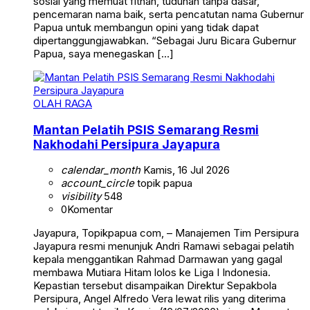
sosial yang memuat fitnah, tuduhan tanpa dasar,
pencemaran nama baik, serta pencatutan nama Gubernur
Papua untuk membangun opini yang tidak dapat
dipertanggungjawabkan. “Sebagai Juru Bicara Gubernur
Papua, saya menegaskan […]
OLAH RAGA
Mantan Pelatih PSIS Semarang Resmi
Nakhodahi Persipura Jayapura
calendar_month
Kamis, 16 Jul 2026
account_circle
topik papua
visibility
548
0
Komentar
Jayapura, Topikpapua com, – Manajemen Tim Persipura
Jayapura resmi menunjuk Andri Ramawi sebagai pelatih
kepala menggantikan Rahmad Darmawan yang gagal
membawa Mutiara Hitam lolos ke Liga I Indonesia.
Kepastian tersebut disampaikan Direktur Sepakbola
Persipura, Angel Alfredo Vera lewat rilis yang diterima