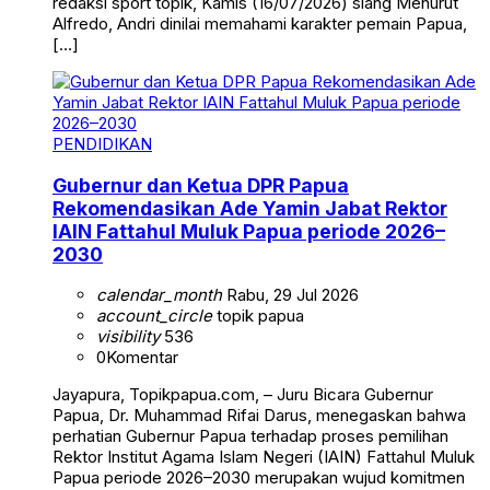
redaksi sport topik, Kamis (16/07/2026) siang Menurut
Alfredo, Andri dinilai memahami karakter pemain Papua,
[…]
PENDIDIKAN
Gubernur dan Ketua DPR Papua
Rekomendasikan Ade Yamin Jabat Rektor
IAIN Fattahul Muluk Papua periode 2026–
2030
calendar_month
Rabu, 29 Jul 2026
account_circle
topik papua
visibility
536
0
Komentar
Jayapura, Topikpapua.com, – Juru Bicara Gubernur
Papua, Dr. Muhammad Rifai Darus, menegaskan bahwa
perhatian Gubernur Papua terhadap proses pemilihan
Rektor Institut Agama Islam Negeri (IAIN) Fattahul Muluk
Papua periode 2026–2030 merupakan wujud komitmen