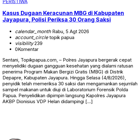
PERISTIWA
Kasus Dugaan Keracunan MBG di Kabupaten
Jayapura, Polisi Periksa 30 Orang Saksi
calendar_month
Rabu, 5 Agt 2026
account_circle
topik papua
visibility
239
0
Komentar
Sentani, Topikpapua.com, – Polres Jayapura bergerak cepat
menyelidiki dugaan gangguan kesehatan yang dialami ratusan
penerima Program Makan Bergizi Gratis (MBG) di Distrik
Depapre, Kabupaten Jayapura. Hingga Selasa (4/8/2026),
penyidik telah memeriksa 30 saksi dan mengamankan sejumlah
sampel makanan untuk diuji di Laboratorium Forensik Polda
Papua. Penyelidikan dipimpin langsung Kapolres Jayapura
AKBP Dionisius VDP Helan didampingi […]