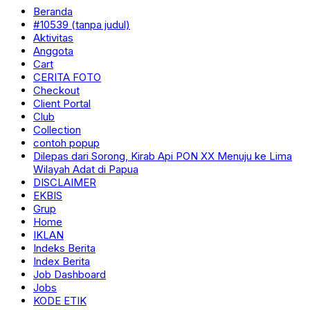
Beranda
#10539 (tanpa judul)
Aktivitas
Anggota
Cart
CERITA FOTO
Checkout
Client Portal
Club
Collection
contoh popup
Dilepas dari Sorong, Kirab Api PON XX Menuju ke Lima
Wilayah Adat di Papua
DISCLAIMER
EKBIS
Grup
Home
IKLAN
Indeks Berita
Index Berita
Job Dashboard
Jobs
KODE ETIK