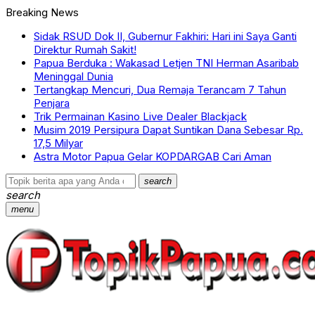
Breaking News
Sidak RSUD Dok II, Gubernur Fakhiri: Hari ini Saya Ganti
Direktur Rumah Sakit!
Papua Berduka : Wakasad Letjen TNI Herman Asaribab
Meninggal Dunia
Tertangkap Mencuri, Dua Remaja Terancam 7 Tahun
Penjara
Trik Permainan Kasino Live Dealer Blackjack
Musim 2019 Persipura Dapat Suntikan Dana Sebesar Rp.
17,5 Milyar
Astra Motor Papua Gelar KOPDARGAB Cari Aman
search
search
menu