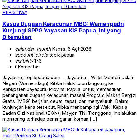
PERISTIWA
Kasus Dugaan Keracunan MBG: Wamengadri
Kunjungi SPPG Yayasan KIS Papua, Ini yang
Ditemukan
calendar_month
Kamis, 6 Agt 2026
account_circle
topik papua
visibility
176
0
Komentar
Jayapura, Topikpapua.com, – Jayapura – Wakil Menteri Dalam
Negeri (Wamendagri) Ribka Haluk turun langsung ke
Kabupaten Jayapura, Provinsi Papua, untuk memastikan
penanganan dugaan keracunan massal Program Makan Bergizi
Gratis (MBG) berjalan cepat, tepat, dan menyeluruh. Dalam
kunjungan kerja tersebut, Ribka mendampingi Wakil Kepala
Badan Gizi Nasional (BGN), Mayjen TNI Trenggono, melakukan
monitoring terhadap penanganan korban […]