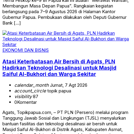
Tema Feskop ke-9 BI Papua kali ini adalah “Merawat Warisan,
Membangun Masa Depan Papua”. Rangkaian kegiatan
berlangsung pada 7–9 Agustus 2026 di Halaman Kantor
Gubernur Papua. Pembukaan dilakukan oleh Deputi Gubernur
Bank […]
EKONOMI DAN BISNIS
Atasi Keterbatasan Air Bersih di Agats, PLN
Hadirkan Teknologi Desalinasi untuk Masjid
Saiful Al-Bukhori dan Warga Sekitar
calendar_month
Jumat, 7 Agt 2026
account_circle
topik papua
visibility
87
0
Komentar
Agats, Topikpapua.com, – PT PLN (Persero) melalui program
Tanggung Jawab Sosial dan Lingkungan (TJSL) menyalurkan
bantuan fasilitas dan teknologi desalinasi air bersih untuk
Masjid Saiful Al-Bukhori di Distrik Agats, Kabupaten Asmat,