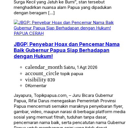
Surga Kecil yang Jatuh ke Bumi”, stan tersebut
menghadirkan nuansa alam Papua yang dipadukan
dengan beragam […]
PAPUA CERAH
JBGP: Penyebar Hoax dan Pencemar Nama
Baik Gubernur Papua Siap Berhadapan
dengan Hukum!
calendar_month
Sabtu, 1 Agt 2026
account_circle
topik papua
visibility
839
0
Komentar
Jayapura, Topikpapua.com, – Juru Bicara Gubernur
Papua, Rifai Darus menegaskan Pemerintah Provinsi
Papua mencermati semakin maraknya penyebaran flyer,
gambar, video, maupun narasi di berbagai platform media
sosial yang memuat fitnah, tuduhan tanpa dasar,
pencemaran nama baik, serta pencatutan nama Gubernur
Papua untuk membangun opini yang tidak dapat