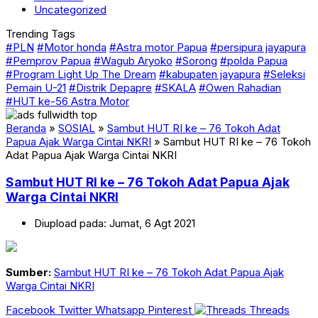
Uncategorized
Trending Tags
#PLN
#Motor honda
#Astra motor Papua
#persipura jayapura
#Pemprov Papua
#Wagub Aryoko
#Sorong
#polda Papua
#Program Light Up The Dream
#kabupaten jayapura
#Seleksi
Pemain U-21
#Distrik Depapre
#SKALA
#Owen Rahadian
#HUT ke-56 Astra Motor
Beranda
»
SOSIAL
»
Sambut HUT RI ke – 76 Tokoh Adat
Papua Ajak Warga Cintai NKRI
»
Sambut HUT RI ke – 76 Tokoh
Adat Papua Ajak Warga Cintai NKRI
Sambut HUT RI ke – 76 Tokoh Adat Papua Ajak
Warga Cintai NKRI
Diupload pada: Jumat, 6 Agt 2021
Sumber:
Sambut HUT RI ke – 76 Tokoh Adat Papua Ajak
Warga Cintai NKRI
Facebook
Twitter
Whatsapp
Pinterest
Threads