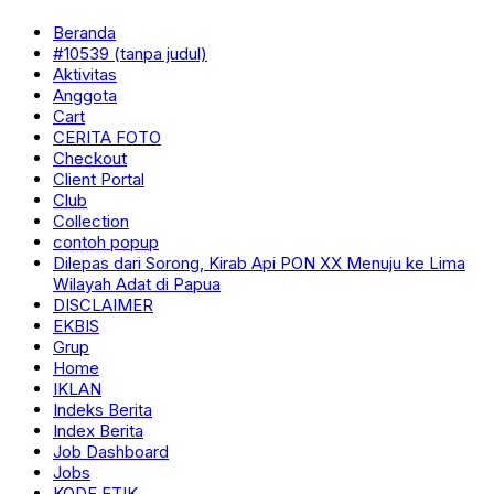
Beranda
#10539 (tanpa judul)
Aktivitas
Anggota
Cart
CERITA FOTO
Checkout
Client Portal
Club
Collection
contoh popup
Dilepas dari Sorong, Kirab Api PON XX Menuju ke Lima
Wilayah Adat di Papua
DISCLAIMER
EKBIS
Grup
Home
IKLAN
Indeks Berita
Index Berita
Job Dashboard
Jobs
KODE ETIK