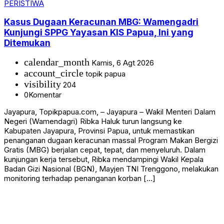
PERISTIWA
Kasus Dugaan Keracunan MBG: Wamengadri
Kunjungi SPPG Yayasan KIS Papua, Ini yang
Ditemukan
calendar_month
Kamis, 6 Agt 2026
account_circle
topik papua
visibility
204
0
Komentar
Jayapura, Topikpapua.com, – Jayapura – Wakil Menteri Dalam
Negeri (Wamendagri) Ribka Haluk turun langsung ke
Kabupaten Jayapura, Provinsi Papua, untuk memastikan
penanganan dugaan keracunan massal Program Makan Bergizi
Gratis (MBG) berjalan cepat, tepat, dan menyeluruh. Dalam
kunjungan kerja tersebut, Ribka mendampingi Wakil Kepala
Badan Gizi Nasional (BGN), Mayjen TNI Trenggono, melakukan
monitoring terhadap penanganan korban […]