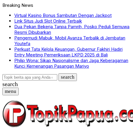
Breaking News
Virtual Kasino Bonus Sambutan Dengan Jackpot
Link Situs Judi Slot Online Terbaik
Dua Pekan Bekerja Tanpa Pamrih, Posko Peduli Semuwa
Resmi Dibubarkan
Pengemudi Mabuk, Mobil Avanza Terbalik di Jembatan
Youtefa
Perkuat Tata Kelola Keuangan, Gubernur Fakhiri Hadiri
Entry Meeting Pemeriksaan LKPD 2025 di Bali
Philip Wona: Sikap Nasionalisme dan Jaga Keberagaman
Kunci Kemenangan Pasangan Mariyo
search
search
menu