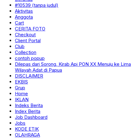
#10539 (tanpa judul)
Aktivitas
Anggota
Cart
CERITA FOTO
Checkout
Client Portal
Club
Collection
contoh popup
Dilepas dari Sorong, Kirab Api PON XX Menuju ke Lima
Wilayah Adat di Papua
DISCLAIMER
EKBIS
Grup
Home
IKLAN
Indeks Berita
Index Berita
Job Dashboard
Jobs
KODE ETIK
OLAHRAGA