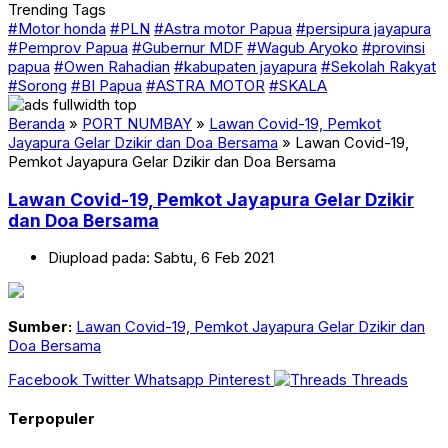
Trending Tags
#Motor honda
#PLN
#Astra motor Papua
#persipura jayapura
#Pemprov Papua
#Gubernur MDF
#Wagub Aryoko
#provinsi
papua
#Owen Rahadian
#kabupaten jayapura
#Sekolah Rakyat
#Sorong
#BI Papua
#ASTRA MOTOR
#SKALA
Beranda
»
PORT NUMBAY
»
Lawan Covid-19, Pemkot
Jayapura Gelar Dzikir dan Doa Bersama
»
Lawan Covid-19,
Pemkot Jayapura Gelar Dzikir dan Doa Bersama
Lawan Covid-19, Pemkot Jayapura Gelar Dzikir
dan Doa Bersama
Diupload pada: Sabtu, 6 Feb 2021
Sumber:
Lawan Covid-19, Pemkot Jayapura Gelar Dzikir dan
Doa Bersama
Facebook
Twitter
Whatsapp
Pinterest
Threads
Terpopuler