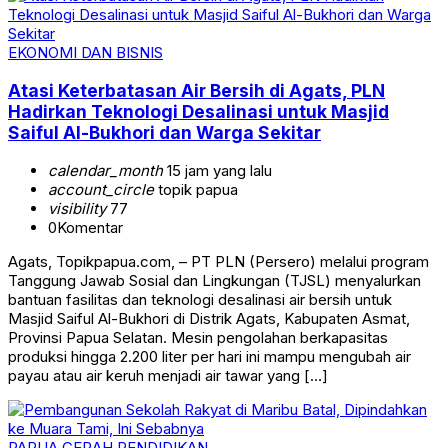
EKONOMI DAN BISNIS
Atasi Keterbatasan Air Bersih di Agats, PLN
Hadirkan Teknologi Desalinasi untuk Masjid
Saiful Al-Bukhori dan Warga Sekitar
calendar_month
15 jam yang lalu
account_circle
topik papua
visibility
77
0
Komentar
Agats, Topikpapua.com, – PT PLN (Persero) melalui program
Tanggung Jawab Sosial dan Lingkungan (TJSL) menyalurkan
bantuan fasilitas dan teknologi desalinasi air bersih untuk
Masjid Saiful Al-Bukhori di Distrik Agats, Kabupaten Asmat,
Provinsi Papua Selatan. Mesin pengolahan berkapasitas
produksi hingga 2.200 liter per hari ini mampu mengubah air
payau atau air keruh menjadi air tawar yang […]
PAPUA CERAH
PENDIDIKAN