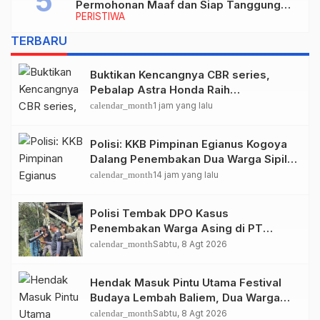
Permohonan Maaf dan Siap Tanggung
PERISTIWA
Biaya Korban Dugaan Keracunan MBG di
Depapre
TERBARU
Buktikan Kencangnya CBR series,
Pebalap Astra Honda Raih
Kemenangan di Mandalika
calendar_month
1 jam yang lalu
Polisi: KKB Pimpinan Egianus Kogoya
Dalang Penembakan Dua Warga Sipil
saat Festival Budaya Lembah Baliem
calendar_month
14 jam yang lalu
Polisi Tembak DPO Kasus
Penembakan Warga Asing di PT
Freeport Indonesia
calendar_month
Sabtu, 8 Agt 2026
Hendak Masuk Pintu Utama Festival
Budaya Lembah Baliem, Dua Warga
Sipil Ditembak OTK
calendar_month
Sabtu, 8 Agt 2026