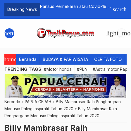
 Mati Pilot Susi
Pansus Pemekaran atau Covid-19,
Dandim 1
search
Breaking News
lisi : Kondisi Capten
Fraksi BTI : Kemanusiaan Lebih
Upacara 
 Saja
Penting..!
menu
light_mo
home
Beranda
BUDAYA & PARIWISATA
CERITA FOTO
C
TRENDING TAGS
#Motor honda
#PLN
#Astra motor Papu
Beranda
»
PAPUA CERAH
»
Billy Mambrasar Raih Penghargaan
Manusia Paling Inspiratif Tahun 2020
»
Billy Mambrasar Raih
Penghargaan Manusia Paling Inspiratif Tahun 2020
Billy Mambrasar Raih