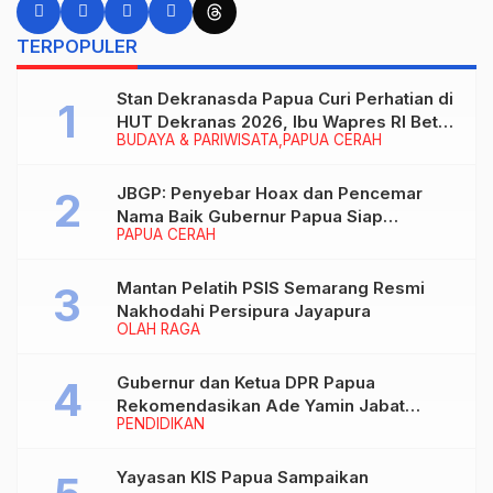
TERPOPULER
Stan Dekranasda Papua Curi Perhatian di
HUT Dekranas 2026, Ibu Wapres RI Betah
BUDAYA & PARIWISATA
PAPUA CERAH
Menikmati Karya Perajin
JBGP: Penyebar Hoax dan Pencemar
Nama Baik Gubernur Papua Siap
PAPUA CERAH
Berhadapan dengan Hukum!
Mantan Pelatih PSIS Semarang Resmi
Nakhodahi Persipura Jayapura
OLAH RAGA
Gubernur dan Ketua DPR Papua
Rekomendasikan Ade Yamin Jabat
PENDIDIKAN
Rektor IAIN Fattahul Muluk Papua
periode 2026–2030
Yayasan KIS Papua Sampaikan