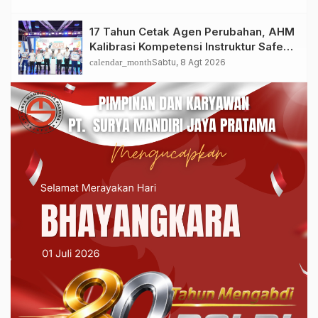
17 Tahun Cetak Agen Perubahan, AHM
Kalibrasi Kompetensi Instruktur Safety
Riding Terbaik se-Indonesia
calendar_month
Sabtu, 8 Agt 2026