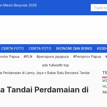
an Mesin Berputar 2026
Sambut HUT
CERITA FOTO
CERITA FOTO
EKONOMI DAN BISNIS
KESE
motor Papua
#PLN
#persipura jayapura
#Pemprov Papua
T
i Perdamaian di Lanny Jaya
»
Bakar Batu Bersama Tandai
a Tandai Perdamaian di