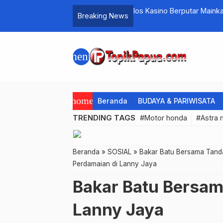
tis Berputar
Ios Kasino Berputar Maink
Breaking News
menu
home
Beranda
BUDAYA & PARIWISATA
TRENDING TAGS
#Motor honda
#Astra 
Beranda
»
SOSIAL
»
Bakar Batu Bersama Tanda
Perdamaian di Lanny Jaya
Bakar Batu Bersam
Lanny Jaya