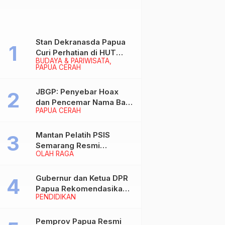
Stan Dekranasda Papua
Curi Perhatian di HUT
BUDAYA & PARIWISATA
Dekranas 2026, Ibu
PAPUA CERAH
Wapres RI Betah
Menikmati Karya Perajin
JBGP: Penyebar Hoax
dan Pencemar Nama Baik
PAPUA CERAH
Gubernur Papua Siap
Berhadapan dengan
Hukum!
Mantan Pelatih PSIS
Semarang Resmi
OLAH RAGA
Nakhodahi Persipura
Jayapura
Gubernur dan Ketua DPR
Papua Rekomendasikan
PENDIDIKAN
Ade Yamin Jabat Rektor
IAIN Fattahul Muluk Papua
periode 2026–2030
Pemprov Papua Resmi