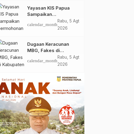
Yayasan KIS Papua
Sampaikan
Permohonan Maaf dan
Rabu, 5 Agt
calendar_month
Siap Tanggung Biaya
2026
Korban Dugaan
Keracunan MBG di
Dugaan Keracunan
Depapre
MBG, Fakes di
Kabupaten Jayapura
Rabu, 5 Agt
calendar_month
‘Kewalahan’ Layani
2026
Ratusan Korban