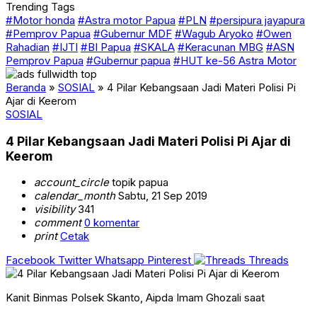
Trending Tags
#Motor honda
#Astra motor Papua
#PLN
#persipura jayapura
#Pemprov Papua
#Gubernur MDF
#Wagub Aryoko
#Owen
Rahadian
#IJTI
#BI Papua
#SKALA
#Keracunan MBG
#ASN
Pemprov Papua
#Gubernur papua
#HUT ke-56 Astra Motor
Beranda
»
SOSIAL
»
4 Pilar Kebangsaan Jadi Materi Polisi Pi
Ajar di Keerom
SOSIAL
4 Pilar Kebangsaan Jadi Materi Polisi Pi Ajar di
Keerom
account_circle
topik papua
calendar_month
Sabtu, 21 Sep 2019
visibility
341
comment
0 komentar
print
Cetak
Facebook
Twitter
Whatsapp
Pinterest
Threads
Kanit Binmas Polsek Skanto, Aipda Imam Ghozali saat
memberikan materi 4 pilar lebangsaan di SMP N 2 Arso / ist