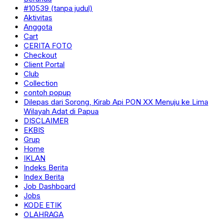
#10539 (tanpa judul)
Aktivitas
Anggota
Cart
CERITA FOTO
Checkout
Client Portal
Club
Collection
contoh popup
Dilepas dari Sorong, Kirab Api PON XX Menuju ke Lima
Wilayah Adat di Papua
DISCLAIMER
EKBIS
Grup
Home
IKLAN
Indeks Berita
Index Berita
Job Dashboard
Jobs
KODE ETIK
OLAHRAGA