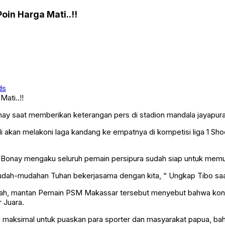
oin Harga Mati..!!
ds
Bonay saat memberikan keterangan pers di stadion mandala jayapura
i akan melakoni laga kandang ke empatnya di kompetisi liga 1 Shoo
s Bonay mengaku seluruh pemain persipura sudah siap untuk memu
mudah-mudahan Tuhan bekerjasama dengan kita, “ Ungkap Tibo saat
erah, mantan Pemain PSM Makassar tersebut menyebut bahwa kondi
 Juara.
maksimal untuk puaskan para sporter dan masyarakat papua, bahka