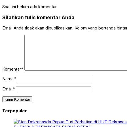
Saat ini belum ada komentar
Silahkan tulis komentar Anda
Email Anda tidak akan dipublikasikan. Kolom yang bertanda bintang
Komentar*
Nama*
Email*
Terpopuler