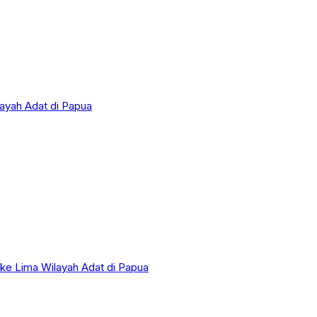
layah Adat di Papua
 ke Lima Wilayah Adat di Papua