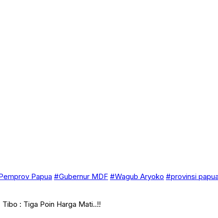
Pemprov Papua
#Gubernur MDF
#Wagub Aryoko
#provinsi papu
ibo : Tiga Poin Harga Mati..!!