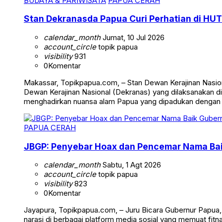
BUDAYA & PARIWISATA
PAPUA CERAH
Stan Dekranasda Papua Curi Perhatian di HUT
calendar_month
Jumat, 10 Jul 2026
account_circle
topik papua
visibility
931
0
Komentar
Makassar, Topikpapua.com, – Stan Dewan Kerajinan Nasion
Dewan Kerajinan Nasional (Dekranas) yang dilaksanakan di
menghadirkan nuansa alam Papua yang dipadukan dengan
PAPUA CERAH
JBGP: Penyebar Hoax dan Pencemar Nama Ba
calendar_month
Sabtu, 1 Agt 2026
account_circle
topik papua
visibility
823
0
Komentar
Jayapura, Topikpapua.com, – Juru Bicara Gubernur Papua
narasi di berbagai platform media sosial yang memuat fi