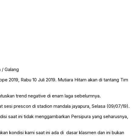
 / Galang
pe 2019, Rabu 10 Juli 2019. Mutiara Hitam akan di tantang Tim
tuskan trend negative di enam laga sebelumnya.
 sesi prescon di stadion mandala jayapura, Selasa (09/07/19).
si saat ini tidak menggambarkan Persipura yang seharusnya,
n kondisi kami saat ini ada di dasar klasmen dan ini bukan