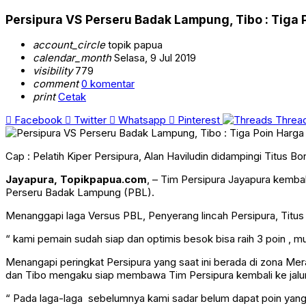
Persipura VS Perseru Badak Lampung, Tibo : Tiga P
account_circle
topik papua
calendar_month
Selasa, 9 Jul 2019
visibility
779
comment
0 komentar
print
Cetak
Facebook
Twitter
Whatsapp
Pinterest
Threa
Cap : Pelatih Kiper Persipura, Alan Haviludin didampingi Titus 
Jayapura, Topikpapua.com
, – Tim Persipura Jayapura kembal
Perseru Badak Lampung (PBL).
Menanggapi laga Versus PBL, Penyerang lincah Persipura, Titu
“ kami pemain sudah siap dan optimis besok bisa raih 3 poin , 
Menangapi peringkat Persipura yang saat ini berada di zona M
dan Tibo mengaku siap membawa Tim Persipura kembali ke jalur
“ Pada laga-laga sebelumnya kami sadar belum dapat poin yang 