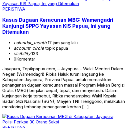
PERISTIWA
Kasus Dugaan Keracunan MBG: Wamengadri
Kunjungi SPPG Yayasan KIS Papua, Ini yang
Ditemukan
calendar_month
17 jam yang lalu
account_circle
topik papua
visibility
133
0
Komentar
Jayapura, Topikpapua.com, – Jayapura – Wakil Menteri Dalam
Negeri (Wamendagri) Ribka Haluk turun langsung ke
Kabupaten Jayapura, Provinsi Papua, untuk memastikan
penanganan dugaan keracunan massal Program Makan Bergizi
Gratis (MBG) berjalan cepat, tepat, dan menyeluruh. Dalam
kunjungan kerja tersebut, Ribka mendampingi Wakil Kepala
Badan Gizi Nasional (BGN), Mayjen TNI Trenggono, melakukan
monitoring terhadap penanganan korban […]
PERISTIWA