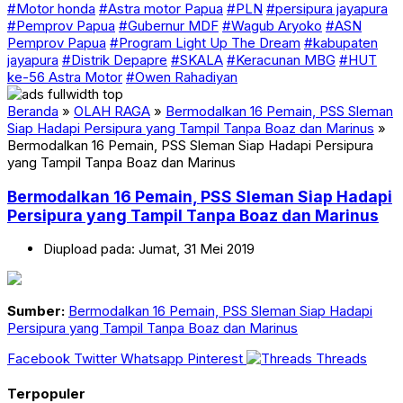
#Motor honda
#Astra motor Papua
#PLN
#persipura jayapura
#Pemprov Papua
#Gubernur MDF
#Wagub Aryoko
#ASN
Pemprov Papua
#Program Light Up The Dream
#kabupaten
jayapura
#Distrik Depapre
#SKALA
#Keracunan MBG
#HUT
ke-56 Astra Motor
#Owen Rahadiyan
Beranda
»
OLAH RAGA
»
Bermodalkan 16 Pemain, PSS Sleman
Siap Hadapi Persipura yang Tampil Tanpa Boaz dan Marinus
»
Bermodalkan 16 Pemain, PSS Sleman Siap Hadapi Persipura
yang Tampil Tanpa Boaz dan Marinus
Bermodalkan 16 Pemain, PSS Sleman Siap Hadapi
Persipura yang Tampil Tanpa Boaz dan Marinus
Diupload pada: Jumat, 31 Mei 2019
Sumber:
Bermodalkan 16 Pemain, PSS Sleman Siap Hadapi
Persipura yang Tampil Tanpa Boaz dan Marinus
Facebook
Twitter
Whatsapp
Pinterest
Threads
Terpopuler