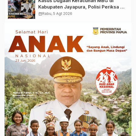
Kasus Dugaan Keracunan MBG di
Kabupaten Jayapura, Polisi Periksa 30
Orang Saksi
calendar_month
Rabu, 5 Agt 2026