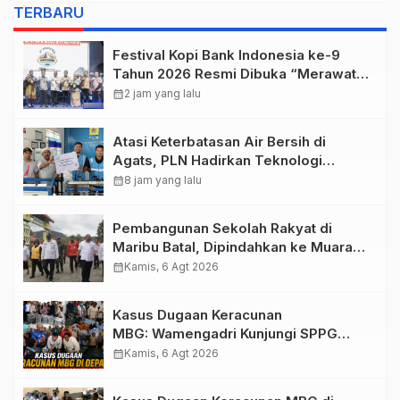
Depapre
TERBARU
Festival Kopi Bank Indonesia ke-9
Tahun 2026 Resmi Dibuka “Merawat
Warisan, Membangun Masa Depan
calendar_month
2 jam yang lalu
Papua”
Atasi Keterbatasan Air Bersih di
Agats, PLN Hadirkan Teknologi
Desalinasi untuk Masjid Saiful Al-
calendar_month
8 jam yang lalu
Bukhori dan Warga Sekitar
Pembangunan Sekolah Rakyat di
Maribu Batal, Dipindahkan ke Muara
Tami, Ini Sebabnya
calendar_month
Kamis, 6 Agt 2026
Kasus Dugaan Keracunan
MBG: Wamengadri Kunjungi SPPG
Yayasan KIS Papua, Ini yang
calendar_month
Kamis, 6 Agt 2026
Ditemukan