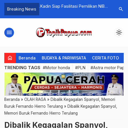
orban Tembak KKB
Kadin Siap Fasilitasi Pemilikan NIB
Alumi Keh
search
Breaking News
ai Dievakuasi ke
Pelaku Usaha Mama-mama Papua
Galang Bantuan Mahasiswa
Terdampa
menu
light_mode
home
Beranda
BUDAYA & PARIWISATA
CERITA FOTO
C
TRENDING TAGS
#Motor honda
#PLN
#Astra motor Papu
Beranda
»
OLAH RAGA
»
Dibalik Kegagalan Spanyol, Memori
Buruk Fernando Hierro Terulang
»
Dibalik Kegagalan Spanyol,
Memori Buruk Fernando Hierro Terulang
Dibalik Kegagalan Spanyol,