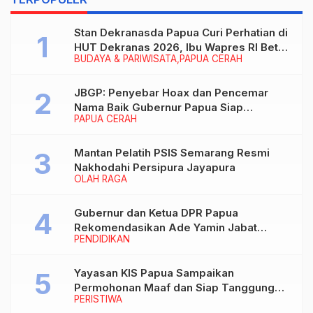
Stan Dekranasda Papua Curi Perhatian di
HUT Dekranas 2026, Ibu Wapres RI Betah
BUDAYA & PARIWISATA
PAPUA CERAH
Menikmati Karya Perajin
JBGP: Penyebar Hoax dan Pencemar
Nama Baik Gubernur Papua Siap
PAPUA CERAH
Berhadapan dengan Hukum!
Mantan Pelatih PSIS Semarang Resmi
Nakhodahi Persipura Jayapura
OLAH RAGA
Gubernur dan Ketua DPR Papua
Rekomendasikan Ade Yamin Jabat
PENDIDIKAN
Rektor IAIN Fattahul Muluk Papua
periode 2026–2030
Yayasan KIS Papua Sampaikan
Permohonan Maaf dan Siap Tanggung
PERISTIWA
Biaya Korban Dugaan Keracunan MBG di